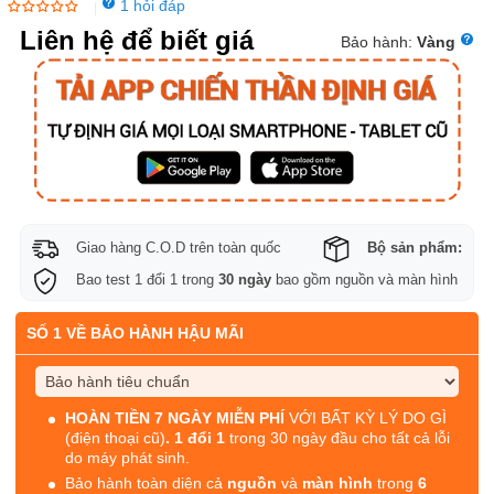
1 hỏi đáp
|
Liên hệ để biết giá
Bảo hành:
Vàng
Giao hàng C.O.D trên toàn quốc
Bộ sản phẩm:
Bao test 1 đổi 1 trong
30 ngày
bao gồm nguồn và màn hình
SỐ 1 VỀ BẢO HÀNH HẬU MÃI
HOÀN TIỀN 7 NGÀY MIỄN PHÍ
VỚI BẤT KỲ LÝ DO GÌ
(điện thoại cũ)
. 1 đổi 1
trong 30 ngày đầu cho tất cả lỗi
do máy phát sinh.
Bảo hành toàn diện cả
nguồn
và
màn hình
trong
6