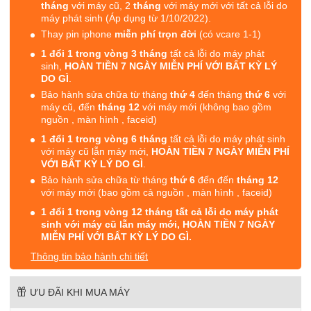
tháng
với máy cũ, 2
tháng
với máy mới với tất cả lỗi do
máy phát sinh (Áp dụng từ 1/10/2022).
Thay pin iphone
miễn phí trọn đời
(có vcare 1-1)
1 đổi 1 trong vòng 3 tháng
tất cả lỗi do máy phát
sinh,
HOÀN TIỀN 7 NGÀY MIỄN PHÍ VỚI BẤT KỲ LÝ
DO GÌ
.
Bảo hành sửa chữa từ tháng
thứ 4
đến tháng
thứ 6
với
máy cũ, đến
tháng 12
với máy mới (không bao gồm
nguồn , màn hình , faceid)
1 đổi 1 trong vòng 6 tháng
tất cả lỗi do máy phát sinh
với máy cũ lẫn máy mới,
HOÀN TIỀN 7 NGÀY MIỄN PHÍ
VỚI BẤT KỲ LÝ DO GÌ
.
Bảo hành sửa chữa từ tháng
thứ 6
đến đến
tháng 12
với máy mới (bao gồm cả nguồn , màn hình , faceid)
1 đổi 1 trong vòng 12 tháng tất cả lỗi do máy phát
sinh với máy cũ lẫn máy mới, HOÀN TIỀN 7 NGÀY
MIỄN PHÍ VỚI BẤT KỲ LÝ DO GÌ.
Thông tin bảo hành chi tiết
ƯU ĐÃI KHI MUA MÁY