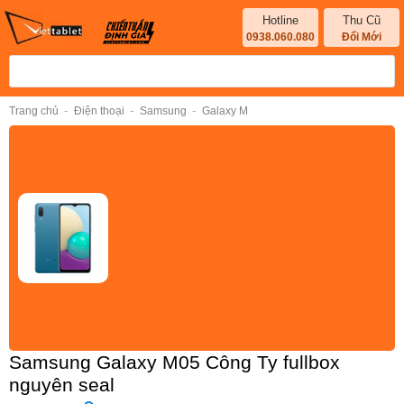
Hotline
Thu Cũ
0938.060.080
Đổi Mới
-
-
-
Trang chủ
Điện thoại
Samsung
Galaxy M
Samsung Galaxy M05 Công Ty fullbox
nguyên seal