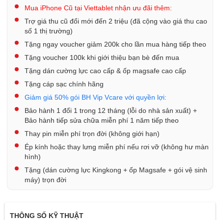
Mua iPhone Cũ tại Viettablet nhận ưu đãi thêm:
Trợ giá thu cũ đổi mới đến 2 triệu (đã cộng vào giá thu cao
số 1 thị trường)
Tặng ngay voucher giảm 200k cho lần mua hàng tiếp theo
Tặng voucher 100k khi giới thiệu bạn bè đến mua
Tặng dán cường lực cao cấp & ốp magsafe cao cấp
Tặng cáp sạc chính hãng
Giảm giá 50% gói BH Vip Vcare với quyền lợi:
Bảo hành 1 đổi 1 trong 12 tháng (lỗi do nhà sản xuất) +
Bảo hành tiếp sửa chữa miễn phí 1 năm tiếp theo
Thay pin miễn phí trọn đời (không giới hạn)
Ép kính hoặc thay lưng miễn phí nếu rơi vỡ (không hư màn
hình)
Tặng (dán cường lực Kingkong + ốp Magsafe + gói vệ sinh
máy) trọn đời
THÔNG SỐ KỸ THUẬT