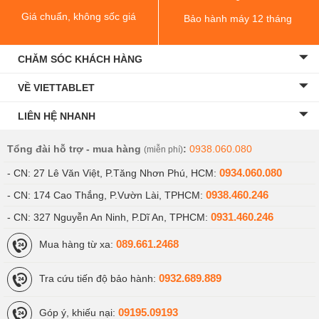
Giá chuẩn, không sốc giá
Bảo hành máy 12 tháng
CHĂM SÓC KHÁCH HÀNG
VỀ VIETTABLET
LIÊN HỆ NHANH
Tổng đài hỗ trợ - mua hàng
:
0938.060.080
(miễn phí)
0934.060.080
- CN: 27 Lê Văn Việt, P.Tăng Nhơn Phú, HCM:
0938.460.246
- CN: 174 Cao Thắng, P.Vườn Lài, TPHCM:
0931.460.246
- CN: 327 Nguyễn An Ninh, P.Dĩ An, TPHCM:
089.661.2468
Mua hàng từ xa:
0932.689.889
Tra cứu tiến độ bảo hành:
09195.09193
Góp ý, khiếu nại: