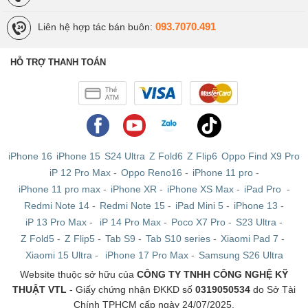
093.7070.491
Liên hệ hợp tác bán buôn:
HỖ TRỢ THANH TOÁN
iPhone 16
iPhone 15
S24 Ultra
Z Fold6
Z Flip6
Oppo Find X9 Pro
iP 12 Pro Max
-
Oppo Reno16
-
iPhone 11 pro
-
iPhone 11 pro max
-
iPhone XR
-
iPhone XS Max
-
iPad Pro
-
Redmi Note 14
-
Redmi Note 15
-
iPad Mini 5
-
iPhone 13
-
iP 13 Pro Max
-
iP 14 Pro Max
-
Poco X7 Pro
-
S23 Ultra
-
Z Fold5
-
Z Flip5
-
Tab S9
-
Tab S10 series
-
Xiaomi Pad 7
-
Xiaomi 15 Ultra
-
iPhone 17 Pro Max
-
Samsung S26 Ultra
Website thuộc sở hữu của
CÔNG TY TNHH CÔNG NGHỆ KỸ
THUẬT VTL
- Giấy chứng nhận ĐKKD số
0319050534
do Sở Tài
Chính TPHCM cấp ngày 24/07/2025.