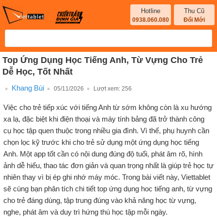
Hotline
Thu Cũ
0938.060.080
Đổi Mới
Top Ứng Dụng Học Tiếng Anh, Từ Vựng Cho Trẻ
Dễ Học, Tốt Nhất
Khang Bùi
05/11/2026
Lượt xem:
256
Việc cho trẻ tiếp xúc với tiếng Anh từ sớm không còn là xu hướng
xa lạ, đặc biệt khi điện thoại và máy tính bảng đã trở thành công
cụ học tập quen thuộc trong nhiều gia đình. Vì thế, phụ huynh cần
chọn lọc kỹ trước khi cho trẻ sử dụng một ứng dụng học tiếng
Anh. Một app tốt cần có nội dung đúng độ tuổi, phát âm rõ, hình
ảnh dễ hiểu, thao tác đơn giản và quan trọng nhất là giúp trẻ học tự
nhiên thay vì bị ép ghi nhớ máy móc. Trong bài viết này, Viettablet
sẽ cùng bạn phân tích chi tiết top ứng dụng hoc tiếng anh, từ vựng
cho trẻ đáng dùng, tập trung đúng vào khả năng học từ vựng,
nghe, phát âm và duy trì hứng thú học tập mỗi ngày.