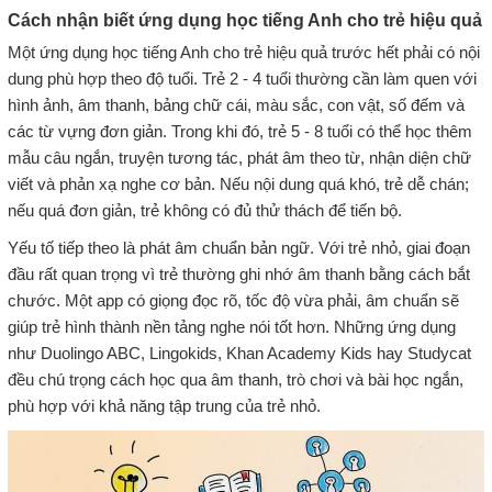
Cách nhận biết ứng dụng học tiếng Anh cho trẻ hiệu quả
Một ứng dụng học tiếng Anh cho trẻ hiệu quả trước hết phải có nội
dung phù hợp theo độ tuổi. Trẻ 2 - 4 tuổi thường cần làm quen với
hình ảnh, âm thanh, bảng chữ cái, màu sắc, con vật, số đếm và
các từ vựng đơn giản. Trong khi đó, trẻ 5 - 8 tuổi có thể học thêm
mẫu câu ngắn, truyện tương tác, phát âm theo từ, nhận diện chữ
viết và phản xạ nghe cơ bản. Nếu nội dung quá khó, trẻ dễ chán;
nếu quá đơn giản, trẻ không có đủ thử thách để tiến bộ.
Yếu tố tiếp theo là phát âm chuẩn bản ngữ. Với trẻ nhỏ, giai đoạn
đầu rất quan trọng vì trẻ thường ghi nhớ âm thanh bằng cách bắt
chước. Một app có giọng đọc rõ, tốc độ vừa phải, âm chuẩn sẽ
giúp trẻ hình thành nền tảng nghe nói tốt hơn. Những ứng dụng
như Duolingo ABC, Lingokids, Khan Academy Kids hay Studycat
đều chú trọng cách học qua âm thanh, trò chơi và bài học ngắn,
phù hợp với khả năng tập trung của trẻ nhỏ.