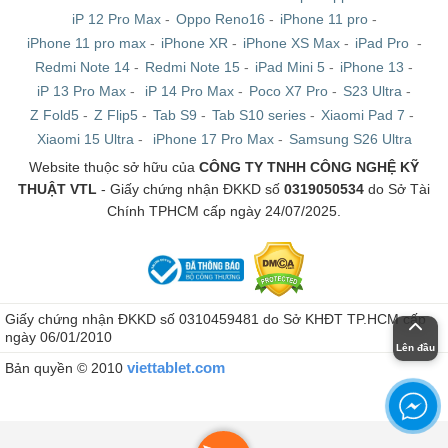
iP 12 Pro Max
-
Oppo Reno16
-
iPhone 11 pro
-
iPhone 11 pro max
-
iPhone XR
-
iPhone XS Max
-
iPad Pro
-
Redmi Note 14
-
Redmi Note 15
-
iPad Mini 5
-
iPhone 13
-
iP 13 Pro Max
-
iP 14 Pro Max
-
Poco X7 Pro
-
S23 Ultra
-
Z Fold5
-
Z Flip5
-
Tab S9
-
Tab S10 series
-
Xiaomi Pad 7
-
Xiaomi 15 Ultra
-
iPhone 17 Pro Max
-
Samsung S26 Ultra
Website thuộc sở hữu của
CÔNG TY TNHH CÔNG NGHỆ KỸ
THUẬT VTL
- Giấy chứng nhận ĐKKD số
0319050534
do Sở Tài
Chính TPHCM cấp ngày 24/07/2025.
Giấy chứng nhận ĐKKD số 0310459481 do Sở KHĐT TP.HCM cấp
ngày 06/01/2010
Lên đầu
viettablet.com
Bản quyền © 2010