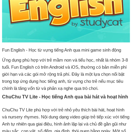
Fun English - Học từ vựng tiếng Anh qua mini game sinh động
Ứng dụng phù hợp với trẻ mầm non và tiểu học, nhất là nhóm 3-8
tuổi. Fun English có trên Android và iOS, thường có bản miễn phí
giới hạn và các gói mở rộng trả phí. Đây là một lựa chọn nổi bật
trong top ứng dụng hoc tiếng anh, từ vựng cho trẻ nếu mục tiêu
chính là tăng vốn từ và phản xạ nghe qua trò chơi.
ChuChu TV Lite - Học tiếng Anh qua bài hát và hoạt hình
ChuChu TV Lite phù hợp với trẻ nhỏ yêu thích bài hát, hoạt hình
và nursery rhymes. Nội dung dạng video giúp trẻ tiếp xúc với tiếng
Anh tự nhiên qua giai điệu, hình ảnh lặp lại và chủ đề gần gũi như
màu sắc, con vật, số đếm, gia đình, thói quen hằng ngày. Một số