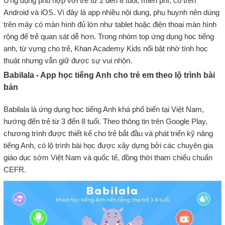
Ứng dụng phù hợp với trẻ từ 2 đến 8 tuổi, miễn phí, có trên
Android và iOS. Vì đây là app nhiều nội dung, phụ huynh nên dùng
trên máy có màn hình đủ lớn như tablet hoặc điện thoại màn hình
rộng để trẻ quan sát dễ hơn. Trong nhóm top ứng dụng hoc tiếng
anh, từ vựng cho trẻ, Khan Academy Kids nổi bật nhờ tính học
thuật nhưng vẫn giữ được sự vui nhộn.
Babilala - App học tiếng Anh cho trẻ em theo lộ trình bài
bản
Babilala là ứng dụng học tiếng Anh khá phổ biến tại Việt Nam,
hướng đến trẻ từ 3 đến 8 tuổi. Theo thông tin trên Google Play,
chương trình được thiết kế cho trẻ bắt đầu và phát triển kỹ năng
tiếng Anh, có lộ trình bài học được xây dựng bởi các chuyên gia
giáo dục sớm Việt Nam và quốc tế, đồng thời tham chiếu chuẩn
CEFR.