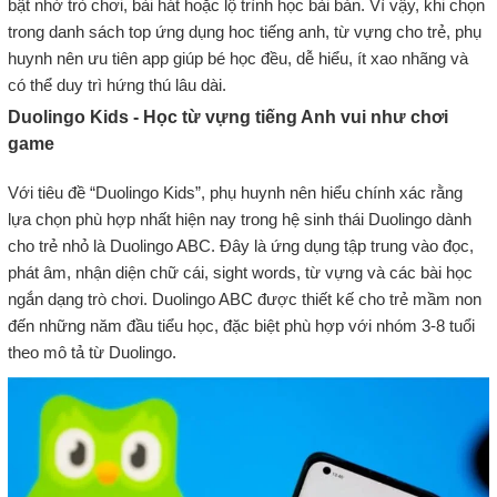
bật nhờ trò chơi, bài hát hoặc lộ trình học bài bản. Vì vậy, khi chọn
trong danh sách top ứng dụng hoc tiếng anh, từ vựng cho trẻ, phụ
huynh nên ưu tiên app giúp bé học đều, dễ hiểu, ít xao nhãng và
có thể duy trì hứng thú lâu dài.
Duolingo Kids - Học từ vựng tiếng Anh vui như chơi
game
Với tiêu đề “Duolingo Kids”, phụ huynh nên hiểu chính xác rằng
lựa chọn phù hợp nhất hiện nay trong hệ sinh thái Duolingo dành
cho trẻ nhỏ là Duolingo ABC. Đây là ứng dụng tập trung vào đọc,
phát âm, nhận diện chữ cái, sight words, từ vựng và các bài học
ngắn dạng trò chơi. Duolingo ABC được thiết kế cho trẻ mầm non
đến những năm đầu tiểu học, đặc biệt phù hợp với nhóm 3-8 tuổi
theo mô tả từ Duolingo.