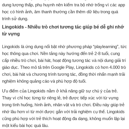
dung lượng thấp, phụ huynh nên kiểm tra bộ nhớ trống vì các app
học có hình ảnh, âm thanh thường cần thêm dữ liệu trong quá
trình sử dụng.
Lingokids - Nhiều trò chơi tương tác giúp bé dễ ghi nhớ
từ vựng
Lingokids là ứng dụng nổi bật nhờ phương pháp “playlearning”, tức
học thông qua chơi. Nền tảng này hướng đến trẻ 2-8 tuổi, cung
cấp nhiều trò chơi, bài hát, hoạt động tương tác và nội dung giải trí
giáo dục. Theo mô tả trên Google Play, Lingokids có hơn 4.000 trò
chơi, bài hát và chương trình tương tác, đồng thời nhấn mạnh trải
nghiệm không quảng cáo và phù hợp độ tuổi.
Ưu điểm của Lingokids nằm ở khả năng giữ sự chú ý của trẻ.
Thay vì chỉ học từng từ riêng lẻ, trẻ được tiếp xúc với từ vựng
trong tình huống, hình ảnh, nhân vật và trò chơi. Điều này giúp trẻ
nhớ lâu hơn vì từ mới được gắn với trải nghiệm cụ thể. Lingokids
cũng phù hợp với trẻ thích hoạt động đa dạng, không muốn lặp lại
một kiểu bài học quá lâu.