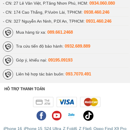
0934.060.080
- CN: 27 Lê Văn Việt, P.Tăng Nhơn Phú, HCM:
0938.460.246
- CN: 174 Cao Thắng, P.Vườn Lài, TPHCM:
0931.460.246
- CN: 327 Nguyễn An Ninh, P.Dĩ An, TPHCM:
089.661.2468
Mua hàng từ xa:
0932.689.889
Tra cứu tiến độ bảo hành:
09195.09193
Góp ý, khiếu nại:
093.7070.491
Liên hệ hợp tác bán buôn:
HỖ TRỢ THANH TOÁN
iPhone 16
iPhone 15
S24 Ultra
Z Fold6
Z Flip6
Oppo Find X9 Pro