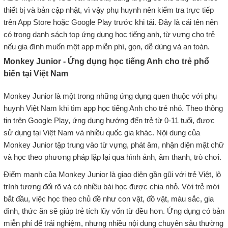
thiết bị và bản cập nhật, vì vậy phụ huynh nên kiểm tra trực tiếp
trên App Store hoặc Google Play trước khi tải. Đây là cái tên nên
có trong danh sách top ứng dụng hoc tiếng anh, từ vựng cho trẻ
nếu gia đình muốn một app miễn phí, gọn, dễ dùng và an toàn.
Monkey Junior - Ứng dụng học tiếng Anh cho trẻ phổ
biến tại Việt Nam
Monkey Junior là một trong những ứng dụng quen thuộc với phụ
huynh Việt Nam khi tìm app học tiếng Anh cho trẻ nhỏ. Theo thông
tin trên Google Play, ứng dụng hướng đến trẻ từ 0-11 tuổi, được
sử dụng tại Việt Nam và nhiều quốc gia khác. Nội dung của
Monkey Junior tập trung vào từ vựng, phát âm, nhận diện mặt chữ
và học theo phương pháp lặp lại qua hình ảnh, âm thanh, trò chơi.
Điểm mạnh của Monkey Junior là giao diện gần gũi với trẻ Việt, lộ
trình tương đối rõ và có nhiều bài học được chia nhỏ. Với trẻ mới
bắt đầu, việc học theo chủ đề như con vật, đồ vật, màu sắc, gia
đình, thức ăn sẽ giúp trẻ tích lũy vốn từ đều hơn. Ứng dụng có bản
miễn phí để trải nghiệm, nhưng nhiều nội dung chuyên sâu thường