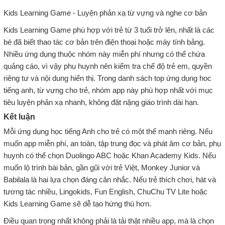
Kids Learning Game - Luyện phản xạ từ vựng và nghe cơ bản
Kids Learning Game phù hợp với trẻ từ 3 tuổi trở lên, nhất là các
bé đã biết thao tác cơ bản trên điện thoại hoặc máy tính bảng.
Nhiều ứng dụng thuộc nhóm này miễn phí nhưng có thể chứa
quảng cáo, vì vậy phụ huynh nên kiểm tra chế độ trẻ em, quyền
riêng tư và nội dung hiển thị. Trong danh sách top ứng dụng hoc
tiếng anh, từ vựng cho trẻ, nhóm app này phù hợp nhất với mục
tiêu luyện phản xạ nhanh, không đặt nặng giáo trình dài hạn.
Kết luận
Mỗi ứng dụng học tiếng Anh cho trẻ có một thế mạnh riêng. Nếu
muốn app miễn phí, an toàn, tập trung đọc và phát âm cơ bản, phụ
huynh có thể chọn Duolingo ABC hoặc Khan Academy Kids. Nếu
muốn lộ trình bài bản, gần gũi với trẻ Việt, Monkey Junior và
Babilala là hai lựa chọn đáng cân nhắc. Nếu trẻ thích chơi, hát và
tương tác nhiều, Lingokids, Fun English, ChuChu TV Lite hoặc
Kids Learning Game sẽ dễ tạo hứng thú hơn.
Điều quan trọng nhất không phải là tải thật nhiều app, mà là chọn