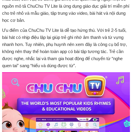
nguồn mô tả ChuChu TV Lite là ứng dụng giáo dục giải trí miễn phí
cho trẻ nhỏ và mẫu giáo, tập trung vào video, bài hát và nội dung
học cơ bản.
Ưu điểm của ChuChu TV Lite là dễ tạo hứng thú. Với trẻ 2-5 tuổi,
bài hát có nhịp điệu lặp lại giúp trẻ ghi nhớ âm thanh và từ vựng
nhanh hơn. Tuy nhiên, phụ huynh nên xem đây là công cụ bổ trợ,
không nên thay thế hoàn toàn app có bài tập tương tác. Trẻ cần
được nghe, nhắc lại và tham gia hoạt động để chuyển từ “nghe
quen tai” sang “hiểu và dùng được từ”.