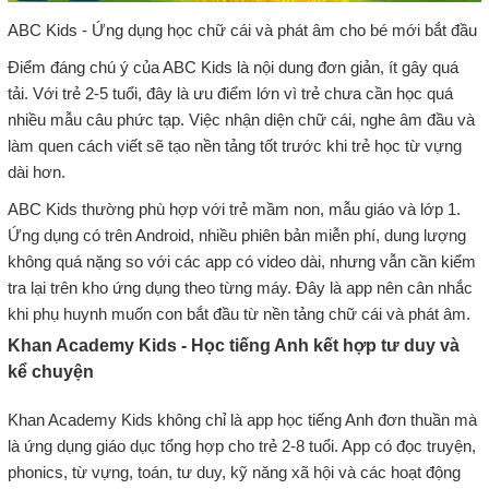
ABC Kids - Ứng dụng học chữ cái và phát âm cho bé mới bắt đầu
Điểm đáng chú ý của ABC Kids là nội dung đơn giản, ít gây quá
tải. Với trẻ 2-5 tuổi, đây là ưu điểm lớn vì trẻ chưa cần học quá
nhiều mẫu câu phức tạp. Việc nhận diện chữ cái, nghe âm đầu và
làm quen cách viết sẽ tạo nền tảng tốt trước khi trẻ học từ vựng
dài hơn.
ABC Kids thường phù hợp với trẻ mầm non, mẫu giáo và lớp 1.
Ứng dụng có trên Android, nhiều phiên bản miễn phí, dung lượng
không quá nặng so với các app có video dài, nhưng vẫn cần kiểm
tra lại trên kho ứng dụng theo từng máy. Đây là app nên cân nhắc
khi phụ huynh muốn con bắt đầu từ nền tảng chữ cái và phát âm.
Khan Academy Kids - Học tiếng Anh kết hợp tư duy và
kể chuyện
Khan Academy Kids không chỉ là app học tiếng Anh đơn thuần mà
là ứng dụng giáo dục tổng hợp cho trẻ 2-8 tuổi. App có đọc truyện,
phonics, từ vựng, toán, tư duy, kỹ năng xã hội và các hoạt động