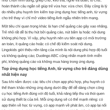
như chọn hình đúng, ghép chữ, kéo thả, nghe và đoán, tô chữ,
hoàn thành câu ngắn sẽ giúp trẻ vừa học vừa chơi. Đây cũng là lý
do nhiều phụ huynh tìm kiếm top ứng dụng hoc tiếng anh, từ vựng
cho trẻ thay vì chỉ mở video tiếng Anh ngẫu nhiên trên mạng.
Một tiêu chí quan trọng khác là hạn chế quảng cáo gây xao nhãng.
Trẻ nhỏ rất dễ bị thu hút bởi quảng cáo, nút bấm lạ hoặc nội dung
không phù hợp. Vì vậy, phụ huynh nên ưu tiên app có môi trường
an toàn, ít quảng cáo hoặc có chế độ kiểm soát nội dung.
Lingokids giới thiệu nền tảng của mình là nội dung phù hợp độ tuổi
và không quảng cáo; Duolingo ABC cũng nhấn mạnh tính miễn
phí, không quảng cáo và không mua hàng trong ứng dụng.
Top ứng dụng học tiếng Anh, từ vựng cho trẻ đáng dùng
nhất hiện nay
Sau khi nắm được các tiêu chí chọn app phù hợp, phụ huynh có
thể tham khảo những ứng dụng dưới đây để dễ dàng chọn công
cụ học tiếng Anh đúng với độ tuổi, khả năng tiếp thu và thói quen
sử dụng thiết bị của trẻ. Mỗi ứng dụng sẽ có thế mạnh riêng: có
app thiên về học từ vựng, có app mạnh về phát âm, có app lại nổi