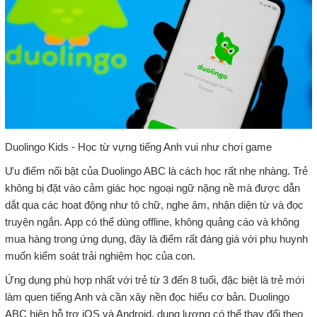
Duolingo Kids - Học từ vựng tiếng Anh vui như chơi game
Ưu điểm nổi bật của Duolingo ABC là cách học rất nhẹ nhàng. Trẻ
không bị đặt vào cảm giác học ngoại ngữ nặng nề mà được dẫn
dắt qua các hoạt động như tô chữ, nghe âm, nhận diện từ và đọc
truyện ngắn. App có thể dùng offline, không quảng cáo và không
mua hàng trong ứng dụng, đây là điểm rất đáng giá với phụ huynh
muốn kiểm soát trải nghiệm học của con.
Ứng dụng phù hợp nhất với trẻ từ 3 đến 8 tuổi, đặc biệt là trẻ mới
làm quen tiếng Anh và cần xây nền đọc hiểu cơ bản. Duolingo
ABC hiện hỗ trợ iOS và Android, dung lượng có thể thay đổi theo