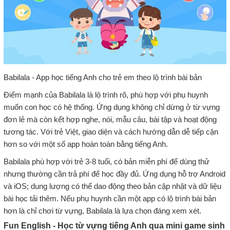
Babilala - App học tiếng Anh cho trẻ em theo lộ trình bài bản
Điểm mạnh của Babilala là lộ trình rõ, phù hợp với phụ huynh
muốn con học có hệ thống. Ứng dụng không chỉ dừng ở từ vựng
đơn lẻ mà còn kết hợp nghe, nói, mẫu câu, bài tập và hoạt động
tương tác. Với trẻ Việt, giao diện và cách hướng dẫn dễ tiếp cận
hơn so với một số app hoàn toàn bằng tiếng Anh.
Babilala phù hợp với trẻ 3-8 tuổi, có bản miễn phí để dùng thử
nhưng thường cần trả phí để học đầy đủ. Ứng dụng hỗ trợ Android
và iOS; dung lượng có thể dao động theo bản cập nhật và dữ liệu
bài học tải thêm. Nếu phụ huynh cần một app có lộ trình bài bản
hơn là chỉ chơi từ vựng, Babilala là lựa chọn đáng xem xét.
Fun English - Học từ vựng tiếng Anh qua mini game sinh