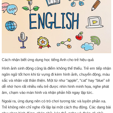
Cách nhận biết ứng dụng học tiếng Anh cho trẻ hiệu quả
Hình ảnh sinh động cũng là điểm không thể thiếu. Trẻ em tiếp nhận
ngôn ngữ tốt hơn khi từ vựng đi kèm hình ảnh, chuyển động, màu
sắc và nhân vật thân thiện. Một từ như “apple”, “cat” hay “blue” sẽ
dễ nhớ hơn rất nhiều nếu trẻ được nhìn hình minh họa, nghe phát
âm, chạm vào màn hình và nhận phản hồi ngay lập tức.
Ngoài ra, ứng dụng nên có trò chơi tương tác và luyện phản xạ.
Trẻ không nên chỉ nghe rồi lặp lại một cách thụ động. Các dạng bài