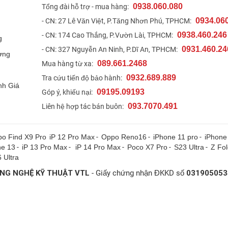
0938.060.080
t
Tổng đài hỗ trợ - mua hàng:
0934.06
- CN: 27 Lê Văn Việt, P.Tăng Nhơn Phú, TPHCM:
0938.460.246
- CN: 174 Cao Thắng, P.Vườn Lài, TPHCM:
g
0931.460.24
- CN: 327 Nguyễn An Ninh, P.Dĩ An, TPHCM:
ợng
089.661.2468
Mua hàng từ xa:
0932.689.889
Tra cứu tiến độ bảo hành:
nh Giá
09195.09193
Góp ý, khiếu nại:
093.7070.491
Liên hệ hợp tác bán buôn:
o Find X9 Pro
iP 12 Pro Max
-
Oppo Reno16
-
iPhone 11 pro
-
iPhone
ne 13
-
iP 13 Pro Max
-
iP 14 Pro Max
-
Poco X7 Pro
-
S23 Ultra
-
Z Fo
 Ultra
NG NGHỆ KỸ THUẬT VTL
- Giấy chứng nhận ĐKKD số
031905053