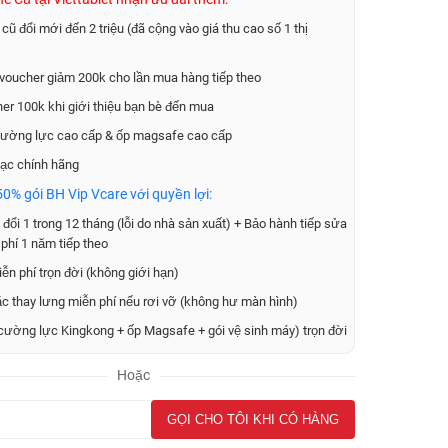
 cũ đổi mới đến 2 triệu (đã cộng vào giá thu cao số 1 thị
voucher giảm 200k cho lần mua hàng tiếp theo
er 100k khi giới thiệu bạn bè đến mua
ường lực cao cấp & ốp magsafe cao cấp
ạc chính hãng
0% gói BH Vip Vcare với quyền lợi:
đổi 1 trong 12 tháng (lỗi do nhà sản xuất) + Bảo hành tiếp sửa
phí 1 năm tiếp theo
ễn phí trọn đời (không giới hạn)
ặc thay lưng miễn phí nếu rơi vỡ (không hư màn hình)
cường lực Kingkong + ốp Magsafe + gói vệ sinh máy) trọn đời
Hoặc