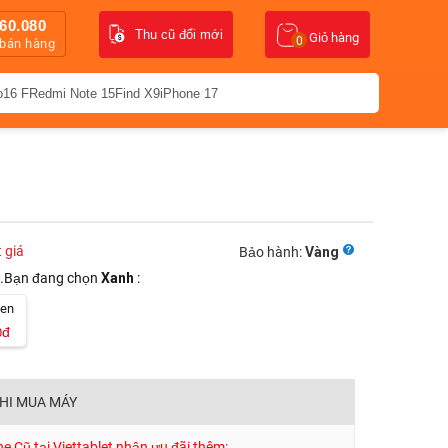
60.080
Thu cũ đổi mới
Giỏ hàng
0
 bán hàng
o16 F
Redmi Note 15
Find X9
iPhone 17
t giá
Bảo hành:
Vàng
.Bạn đang chọn
Xanh
:
en
đ
0
KHI MUA MÁY
 Cũ tại Viettablet nhận ưu đãi thêm: