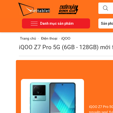
Danh mục sản phẩm
Sản ph
Trang chủ
-
Điện thoại
-
iQOO
iQOO Z7 Pro 5G (6GB - 128GB) mới f
iQOO Z7 Pro 5
nguyên seal,
fu