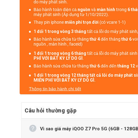
do máy phát sinh.
Bảo hành toàn diện cả
nguồn
và
màn hình
trong
6 th
máy phát sinh (Áp dụng từ 1/10/2022).
Thay pin iphone
miễn phí trọn đời
(có vcare 1-1)
1 đổi 1 trong vòng 3 tháng
tất cả lỗi do máy phát sinh
Bảo hành sửa chữa từ tháng
thứ 4
đến tháng
thứ 6
với
nguồn , màn hình , faceid)
1 đổi 1 trong vòng 6 tháng
tất cả lỗi do máy phát sin
PHÍ VỚI BẤT KỲ LÝ DO GÌ
.
Bảo hành sửa chữa từ tháng
thứ 6
đến đến
tháng 12
v
1 đổi 1 trong vòng 12 tháng tất cả lỗi do máy phát 
MIỄN PHÍ VỚI BẤT KỲ LÝ DO GÌ.
Thông tin bảo hành chi tiết
Câu hỏi thường gặp
Vì sao giá máy iQOO Z7 Pro 5G (6GB - 128GB) t