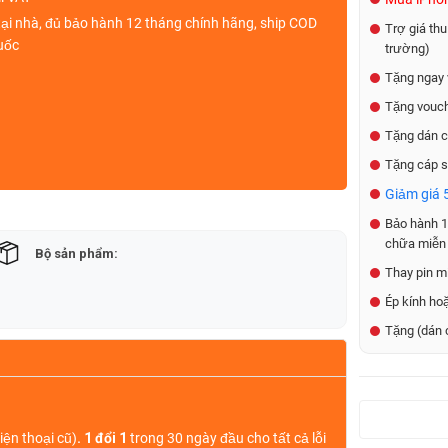
ại nhà, đủ bảo hành 12 tháng chính hãng,
ship COD
Trợ giá thu
uốc
trường)
Tặng ngay 
Tặng vouch
Tặng dán c
Tặng cáp s
Giảm giá 5
Bảo hành 1 
chữa miễn 
Bộ sản phẩm:
Thay pin mi
Ép kính ho
Tặng (dán 
iện thoại cũ)
. 1 đổi 1
trong 30 ngày đầu cho tất cả lỗi