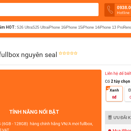
0938.0
Hotline
ẩm HOT:
S26 Ultra
S25 Ultra
iPhone 16
iPhone 15
iPhone 14
iPhone 13 Pro
Ren
ullbox nguyên seal
Liên hệ để biế
Có
2 tùy chọn
Xanh
Đ
đ
0
TÍNH NĂNG NỔI BẬT
ƯU ĐÃI 
G (6GB - 128GB) hàng
chính hãng VN/A
mới
fullbox
,
ll VAT
Mua iPhone