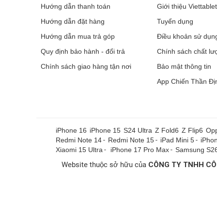
Hướng dẫn thanh toán
Giới thiệu Viettable
Hướng dẫn đặt hàng
Tuyển dụng
Hướng dẫn mua trả góp
Điều khoản sử dụn
Quy định bảo hành - đổi trả
Chính sách chất lư
Chính sách giao hàng tận nơi
Bảo mật thông tin
App Chiến Thần Đị
iPhone 16
iPhone 15
S24 Ultra
Z Fold6
Z Flip6
Opp
Redmi Note 14
-
Redmi Note 15
-
iPad Mini 5
-
iPho
Xiaomi 15 Ultra
-
iPhone 17 Pro Max
-
Samsung S26
Website thuộc sở hữu của
CÔNG TY TNHH CÔ