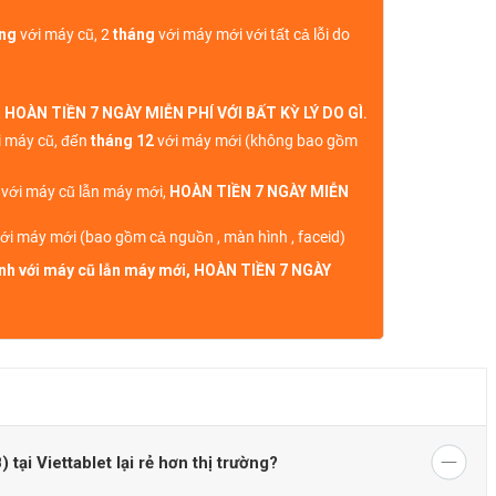
áng
với máy cũ, 2
tháng
với máy mới với tất cả lỗi do
,
HOÀN TIỀN 7 NGÀY MIỄN PHÍ VỚI BẤT KỲ LÝ DO GÌ
.
 máy cũ, đến
tháng 12
với máy mới (không bao gồm
h với máy cũ lẫn máy mới,
HOÀN TIỀN 7 NGÀY MIỄN
ới máy mới (bao gồm cả nguồn , màn hình , faceid)
sinh với máy cũ lẫn máy mới, HOÀN TIỀN 7 NGÀY
ại Viettablet lại rẻ hơn thị trường?