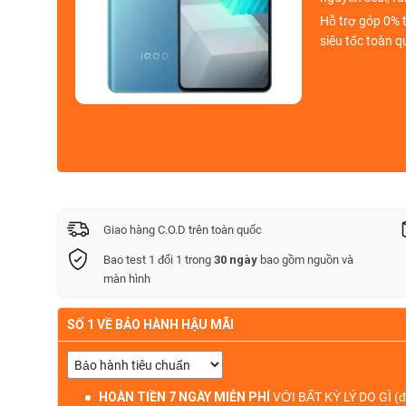
Hỗ trợ góp 0%
t
siêu tốc toàn q
Giao hàng C.O.D trên toàn quốc
Bao test 1 đổi 1 trong
30 ngày
bao gồm nguồn và
màn hình
SỐ 1 VỀ BẢO HÀNH HẬU MÃI
HOÀN TIỀN 7 NGÀY MIỄN PHÍ
VỚI BẤT KỲ LÝ DO GÌ
(đ