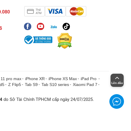
0.080
6
 11 pro max
-
iPhone XR
-
iPhone XS Max
-
iPad Pro
-
Lên đầu
ld5
-
Z Flip5
-
Tab S9
-
Tab S10 series
-
Xiaomi Pad 7
-
4
do Sở Tài Chính TPHCM cấp ngày 24/07/2025.