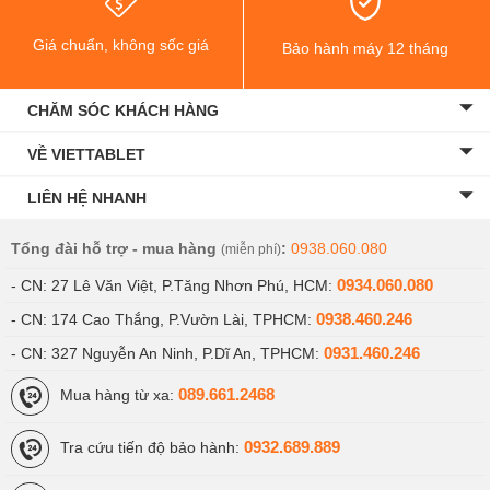
Giá chuẩn, không sốc giá
Bảo hành máy 12 tháng
CHĂM SÓC KHÁCH HÀNG
VỀ VIETTABLET
LIÊN HỆ NHANH
Tổng đài hỗ trợ - mua hàng
:
0938.060.080
(miễn phí)
0934.060.080
- CN: 27 Lê Văn Việt, P.Tăng Nhơn Phú, HCM:
0938.460.246
- CN: 174 Cao Thắng, P.Vườn Lài, TPHCM:
0931.460.246
- CN: 327 Nguyễn An Ninh, P.Dĩ An, TPHCM:
089.661.2468
Mua hàng từ xa:
0932.689.889
Tra cứu tiến độ bảo hành: