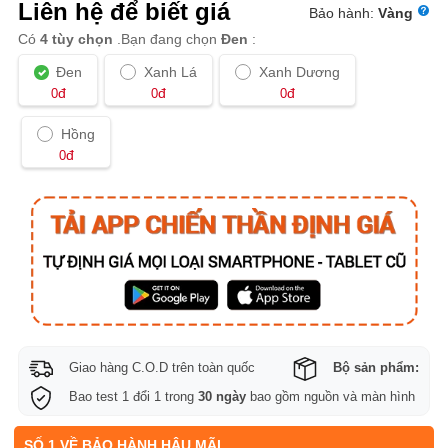
Liên hệ để biết giá
Bảo hành:
Vàng
Có
4 tùy chọn
.Bạn đang chọn
Đen
:
Đen
Xanh Lá
Xanh Dương
đ
đ
đ
0
0
0
Hồng
đ
0
Giao hàng C.O.D trên toàn quốc
Bộ sản phẩm:
Bao test 1 đổi 1 trong
30 ngày
bao gồm nguồn và màn hình
SỐ 1 VỀ BẢO HÀNH HẬU MÃI