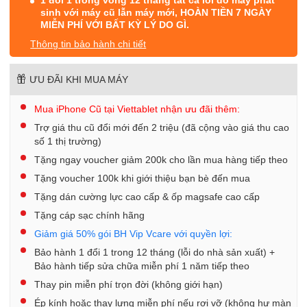
sinh với máy cũ lẫn máy mới, HOÀN TIỀN 7 NGÀY
MIỄN PHÍ VỚI BẤT KỲ LÝ DO GÌ.
Thông tin bảo hành chi tiết
ƯU ĐÃI KHI MUA MÁY
Mua iPhone Cũ tại Viettablet nhận ưu đãi thêm:
Trợ giá thu cũ đổi mới đến 2 triệu (đã cộng vào giá thu cao
số 1 thị trường)
Tặng ngay voucher giảm 200k cho lần mua hàng tiếp theo
Tặng voucher 100k khi giới thiệu bạn bè đến mua
Tặng dán cường lực cao cấp & ốp magsafe cao cấp
Tặng cáp sạc chính hãng
Giảm giá 50% gói BH Vip Vcare với quyền lợi:
Bảo hành 1 đổi 1 trong 12 tháng (lỗi do nhà sản xuất) +
Bảo hành tiếp sửa chữa miễn phí 1 năm tiếp theo
Thay pin miễn phí trọn đời (không giới hạn)
Ép kính hoặc thay lưng miễn phí nếu rơi vỡ (không hư màn