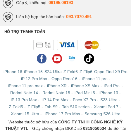
09195.09193
Góp ý, khiếu nại:
093.7070.491
Liên hệ hợp tác bán buôn:
HỖ TRỢ THANH TOÁN
iPhone 16
iPhone 15
S24 Ultra
Z Fold6
Z Flip6
Oppo Find X9 Pro
iP 12 Pro Max
-
Oppo Reno16
-
iPhone 11 pro
-
iPhone 11 pro max
-
iPhone XR
-
iPhone XS Max
-
iPad Pro
-
Redmi Note 14
-
Redmi Note 15
-
iPad Mini 5
-
iPhone 13
-
iP 13 Pro Max
-
iP 14 Pro Max
-
Poco X7 Pro
-
S23 Ultra
-
Z Fold5
-
Z Flip5
-
Tab S9
-
Tab S10 series
-
Xiaomi Pad 7
-
Xiaomi 15 Ultra
-
iPhone 17 Pro Max
-
Samsung S26 Ultra
Website thuộc sở hữu của
CÔNG TY TNHH CÔNG NGHỆ KỸ
THUẬT VTL
- Giấy chứng nhận ĐKKD số
0319050534
do Sở Tài