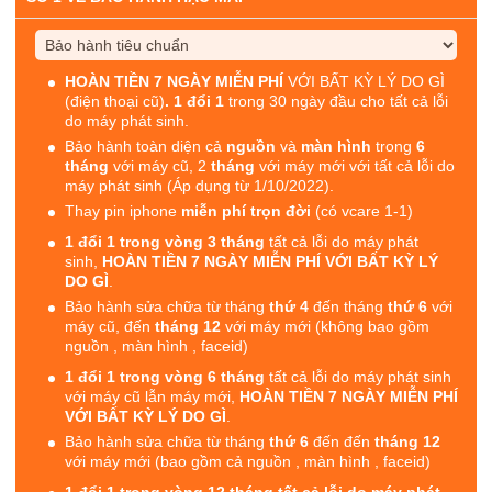
HOÀN TIỀN 7 NGÀY MIỄN PHÍ
VỚI BẤT KỲ LÝ DO GÌ
(điện thoại cũ)
. 1 đổi 1
trong 30 ngày đầu cho tất cả lỗi
do máy phát sinh.
Bảo hành toàn diện cả
nguồn
và
màn hình
trong
6
tháng
với máy cũ, 2
tháng
với máy mới với tất cả lỗi do
máy phát sinh (Áp dụng từ 1/10/2022).
Thay pin iphone
miễn phí trọn đời
(có vcare 1-1)
1 đổi 1 trong vòng 3 tháng
tất cả lỗi do máy phát
sinh,
HOÀN TIỀN 7 NGÀY MIỄN PHÍ VỚI BẤT KỲ LÝ
DO GÌ
.
Bảo hành sửa chữa từ tháng
thứ 4
đến tháng
thứ 6
với
máy cũ, đến
tháng 12
với máy mới (không bao gồm
nguồn , màn hình , faceid)
1 đổi 1 trong vòng 6 tháng
tất cả lỗi do máy phát sinh
với máy cũ lẫn máy mới,
HOÀN TIỀN 7 NGÀY MIỄN PHÍ
VỚI BẤT KỲ LÝ DO GÌ
.
Bảo hành sửa chữa từ tháng
thứ 6
đến đến
tháng 12
với máy mới (bao gồm cả nguồn , màn hình , faceid)
1 đổi 1 trong vòng 12 tháng tất cả lỗi do máy phát