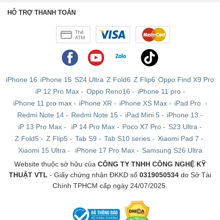
HỖ TRỢ THANH TOÁN
iPhone 16
iPhone 15
S24 Ultra
Z Fold6
Z Flip6
Oppo Find X9 Pro
iP 12 Pro Max
-
Oppo Reno16
-
iPhone 11 pro
-
iPhone 11 pro max
-
iPhone XR
-
iPhone XS Max
-
iPad Pro
-
Redmi Note 14
-
Redmi Note 15
-
iPad Mini 5
-
iPhone 13
-
iP 13 Pro Max
-
iP 14 Pro Max
-
Poco X7 Pro
-
S23 Ultra
-
Z Fold5
-
Z Flip5
-
Tab S9
-
Tab S10 series
-
Xiaomi Pad 7
-
Xiaomi 15 Ultra
-
iPhone 17 Pro Max
-
Samsung S26 Ultra
Website thuộc sở hữu của
CÔNG TY TNHH CÔNG NGHỆ KỸ
THUẬT VTL
- Giấy chứng nhận ĐKKD số
0319050534
do Sở Tài
Chính TPHCM cấp ngày 24/07/2025.