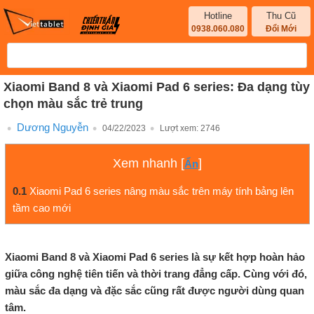
Hotline
Thu Cũ
0938.060.080
Đổi Mới
Xiaomi Band 8 và Xiaomi Pad 6 series: Đa dạng tùy
chọn màu sắc trẻ trung
Dương Nguyễn
04/22/2023
Lượt xem:
2746
Xem nhanh
[
]
Ẩn
0.1
Xiaomi Pad 6 series nâng màu sắc trên máy tính bảng lên
tầm cao mới
Xiaomi Band 8 và Xiaomi Pad 6 series là sự kết hợp hoàn hảo
giữa công nghệ tiên tiến và thời trang đẳng cấp. Cùng với đó,
màu sắc đa dạng và đặc sắc cũng rất được người dùng quan
tâm.