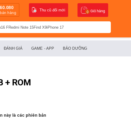
60.080
Thu cũ đổi mới
Giỏ hàng
0
 bán hàng
o16 F
Redmi Note 15
Find X9
iPhone 17
ĐÁNH GIÁ
GAME - APP
BẢO DƯỠNG
GB + ROM
ần này là các phiên bản