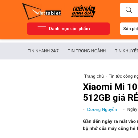
Danh mục sản phẩm
Sản ph
TIN NHANH 24/7
TIN TRONG NGÀNH
TIN KHUYẾ
Trang chủ
-
Tin tức công n
Xiaomi Mi 10
512GB giá RẺ
Dương Nguyễn
Ngày
Gần đến ngày ra mắt vào 
bộ nhớ của máy cũng hé l