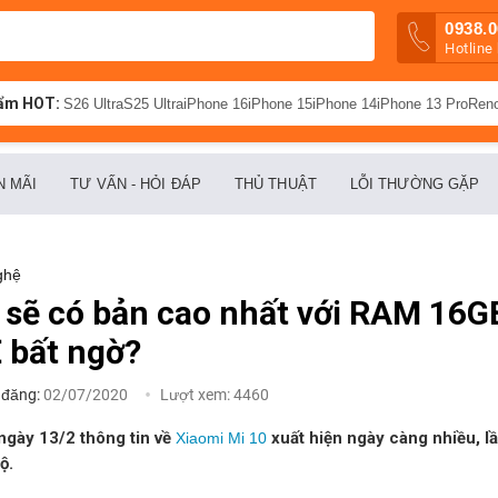
0938.0
Hotline
ẩm HOT:
S26 Ultra
S25 Ultra
iPhone 16
iPhone 15
iPhone 14
iPhone 13 Pro
Ren
N MÃI
TƯ VẤN - HỎI ĐÁP
THỦ THUẬT
LỖI THƯỜNG GẶP
ghệ
 sẽ có bản cao nhất với RAM 16
 bất ngờ?
 đăng:
02/07/2020
Lượt xem:
4460
ngày 13/2 thông tin về
xuất hiện ngày càng nhiều, l
Xiaomi Mi 10
ộ.