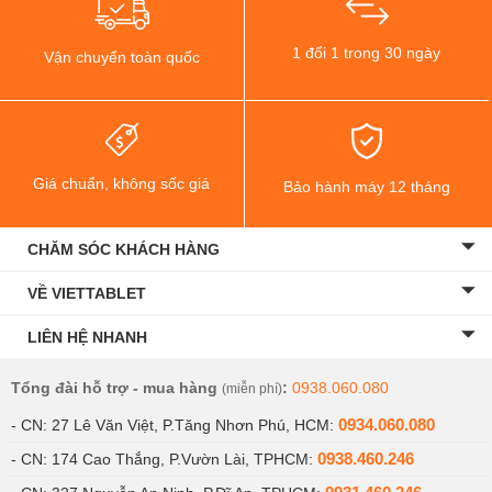
1 đổi 1 trong 30 ngày
Vận chuyển toàn quốc
Giá chuẩn, không sốc giá
Bảo hành máy 12 tháng
CHĂM SÓC KHÁCH HÀNG
VỀ VIETTABLET
LIÊN HỆ NHANH
Tổng đài hỗ trợ - mua hàng
:
0938.060.080
(miễn phí)
0934.060.080
- CN: 27 Lê Văn Việt, P.Tăng Nhơn Phú, HCM:
0938.460.246
- CN: 174 Cao Thắng, P.Vườn Lài, TPHCM: