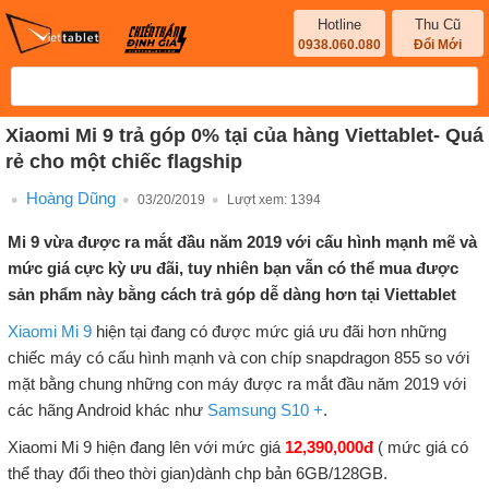
Hotline
Thu Cũ
0938.060.080
Đổi Mới
Xiaomi Mi 9 trả góp 0% tại của hàng Viettablet- Quá
rẻ cho một chiếc flagship
Hoàng Dũng
03/20/2019
Lượt xem:
1394
Mi 9 vừa được ra mắt đầu năm 2019 với cấu hình mạnh mẽ và
mức giá cực kỳ ưu đãi, tuy nhiên bạn vẫn có thể mua được
sản phẩm này bằng cách trả góp dễ dàng hơn tại Viettablet
Xiaomi Mi 9
hiện tại đang có được mức giá ưu đãi hơn những
chiếc máy có cấu hình mạnh và con chíp snapdragon 855 so với
mặt bằng chung những con máy được ra mắt đầu năm 2019 với
các hãng Android khác như
Samsung S10 +
.
Xiaomi Mi 9 hiện đang lên với mức giá
12,390,000đ
( mức giá có
thể thay đổi theo thời gian)dành chp bản 6GB/128GB.