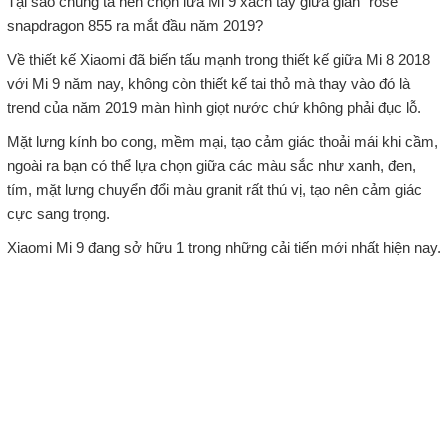
Tại sao chúng ta nên chọn lưa Mi 9 xách tay giữa giàn “rose”
snapdragon 855 ra mắt đầu năm 2019?
Về thiết kế Xiaomi đã biến tấu mạnh trong thiết kế giữa Mi 8 2018
với Mi 9 năm nay, không còn thiết kế tai thỏ mà thay vào đó là
trend của năm 2019 màn hình giọt nước chứ không phải đục lỗ.
Mặt lưng kính bo cong, mềm mại, tạo cảm giác thoải mái khi cầm,
ngoài ra bạn có thể lựa chọn giữa các màu sắc như xanh, đen,
tím, mặt lưng chuyển đổi màu granit rất thú vị, tạo nên cảm giác
cực sang trọng.
Xiaomi Mi 9 đang sở hữu 1 trong những cải tiến mới nhất hiện nay.