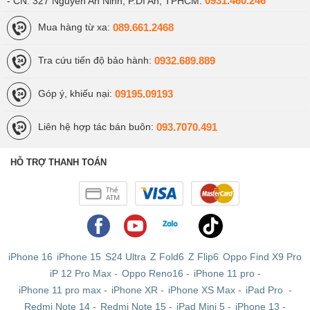
0931.460.246
- CN: 327 Nguyễn An Ninh, P.Dĩ An, TPHCM:
089.661.2468
Mua hàng từ xa:
0932.689.889
Tra cứu tiến độ bảo hành:
09195.09193
Góp ý, khiếu nại:
093.7070.491
Liên hệ hợp tác bán buôn:
HỖ TRỢ THANH TOÁN
iPhone 16
iPhone 15
S24 Ultra
Z Fold6
Z Flip6
Oppo Find X9 Pro
iP 12 Pro Max
-
Oppo Reno16
-
iPhone 11 pro
-
iPhone 11 pro max
-
iPhone XR
-
iPhone XS Max
-
iPad Pro
-
Redmi Note 14
-
Redmi Note 15
-
iPad Mini 5
-
iPhone 13
-