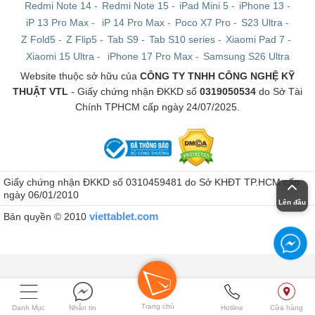
Redmi Note 14
-
Redmi Note 15
-
iPad Mini 5
-
iPhone 13
-
iP 13 Pro Max
-
iP 14 Pro Max
-
Poco X7 Pro
-
S23 Ultra
-
Z Fold5
-
Z Flip5
-
Tab S9
-
Tab S10 series
-
Xiaomi Pad 7
-
Xiaomi 15 Ultra
-
iPhone 17 Pro Max
-
Samsung S26 Ultra
Website thuộc sở hữu của
CÔNG TY TNHH CÔNG NGHỆ KỸ
THUẬT VTL
- Giấy chứng nhận ĐKKD số
0319050534
do Sở Tài
Chính TPHCM cấp ngày 24/07/2025.
Giấy chứng nhận ĐKKD số 0310459481 do Sở KHĐT TP.HCM cấp
ngày 06/01/2010
Lên đầu
viettablet.com
Bản quyền © 2010
Trang chủ
Danh Mục
Nhắn tin
Hotline
Cửa hàng