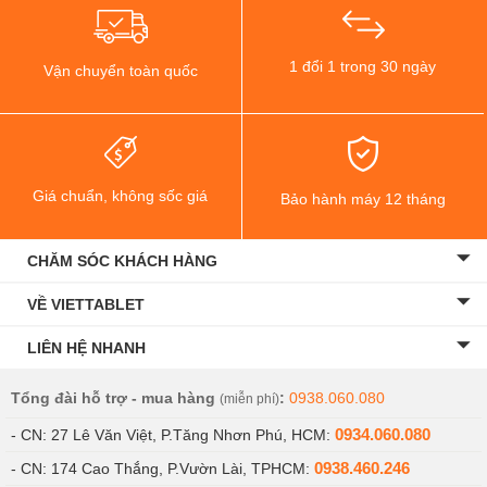
1 đổi 1 trong 30 ngày
Vận chuyển toàn quốc
Giá chuẩn, không sốc giá
Bảo hành máy 12 tháng
CHĂM SÓC KHÁCH HÀNG
VỀ VIETTABLET
LIÊN HỆ NHANH
Tổng đài hỗ trợ - mua hàng
:
0938.060.080
(miễn phí)
0934.060.080
- CN: 27 Lê Văn Việt, P.Tăng Nhơn Phú, HCM:
0938.460.246
- CN: 174 Cao Thắng, P.Vườn Lài, TPHCM: