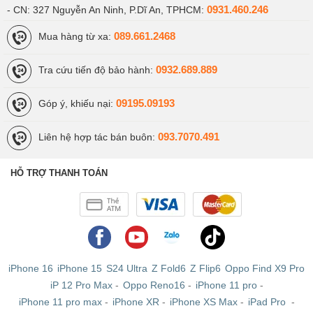
0931.460.246
- CN: 327 Nguyễn An Ninh, P.Dĩ An, TPHCM:
089.661.2468
Mua hàng từ xa:
0932.689.889
Tra cứu tiến độ bảo hành:
09195.09193
Góp ý, khiếu nại:
093.7070.491
Liên hệ hợp tác bán buôn:
HỖ TRỢ THANH TOÁN
iPhone 16
iPhone 15
S24 Ultra
Z Fold6
Z Flip6
Oppo Find X9 Pro
iP 12 Pro Max
-
Oppo Reno16
-
iPhone 11 pro
-
iPhone 11 pro max
-
iPhone XR
-
iPhone XS Max
-
iPad Pro
-