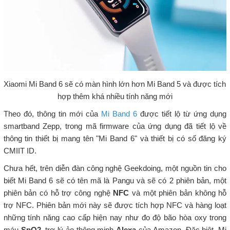
Xiaomi Mi Band 6 sẽ có màn hình lớn hơn Mi Band 5 và được tích
hợp thêm khá nhiều tính năng mới
Theo đó, thông tin mới của
Mi Band 6
được tiết lộ từ ứng dụng
smartband Zepp, trong mã firmware của ứng dụng đã tiết lộ về
thông tin thiết bị mang tên "Mi Band 6" và thiết bị có số đăng ký
CMIIT ID.
Chưa hết, trên diễn đàn công nghệ Geekdoing, một nguồn tin cho
biết Mi Band 6 sẽ có tên mã là Pangu và sẽ có 2 phiên bản, một
phiên bản có hỗ trợ công nghệ
NFC
và một phiên bản không hỗ
trợ NFC. Phiên bản mới này sẽ được tích hợp NFC và hàng loạt
những tính năng cao cấp hiện nay như đo độ bão hòa oxy trong
máu
SpO2
, trợ lý ảo thông minh
Alexa
của Amazon. Đặc biệt, Mi