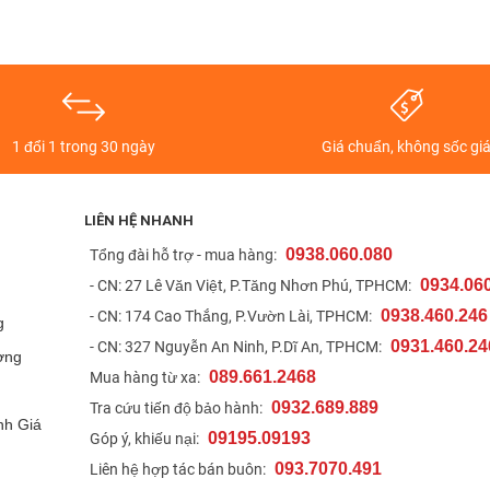
e 10T có thiết kế khá giống Redmi Note 10
T
1 đổi 1 trong 30 ngày
Giá chuẩn, không sốc gi
ộ phân giải 1080p và một lỗ bấm cho camera selfie 8 MP. Bên cạnh
ới lên đến 90 Hz.Màn hình của máy được bảo vệ bởi một lớp kính
LIÊN HỆ NHANH
ông tin màn hình khá ấn tượng trong phân khúc smartphone giá rẻ
0938.060.080
t
Tổng đài hỗ trợ - mua hàng:
0934.06
- CN: 27 Lê Văn Việt, P.Tăng Nhơn Phú, TPHCM:
0938.460.246
- CN: 174 Cao Thắng, P.Vườn Lài, TPHCM:
g
0931.460.24
- CN: 327 Nguyễn An Ninh, P.Dĩ An, TPHCM:
ợng
089.661.2468
Mua hàng từ xa:
0932.689.889
Tra cứu tiến độ bảo hành:
nh Giá
09195.09193
Góp ý, khiếu nại:
093.7070.491
Liên hệ hợp tác bán buôn: