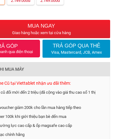
đ
đ
2.149.000
2.149.000
MUA NGAY
Giao hàng hoặc xem tại cửa hàng
TRẢ GÓP QUA THẺ
RẢ GÓP
hanh qua điện thoại
Visa, Mastercard, JCB, Amex
KHI MUA MÁY
 Cũ tại Viettablet nhận ưu đãi thêm:
 cũ đổi mới đến 2 triệu (đã cộng vào giá thu cao số 1 thị
voucher giảm 200k cho lần mua hàng tiếp theo
er 100k khi giới thiệu bạn bè đến mua
ường lực cao cấp & ốp magsafe cao cấp
ạc chính hãng