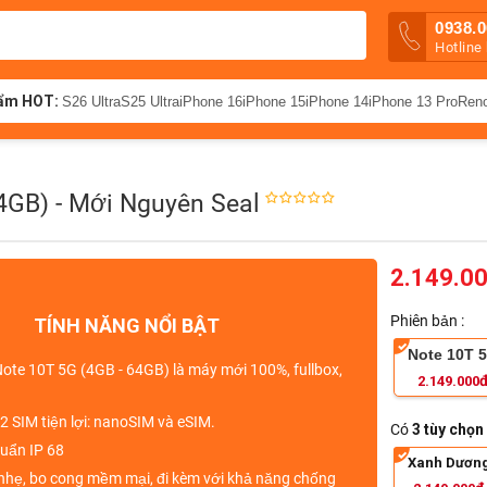
0938.0
Hotline
ẩm HOT:
S26 Ultra
S25 Ultra
iPhone 16
iPhone 15
iPhone 14
iPhone 13 Pro
Ren
4GB) - Mới Nguyên Seal
2.149.0
Phiên bản :
TÍNH NĂNG NỔI BẬT
Note 10T 
ote 10T 5G (4GB - 64GB)
là
máy mới 100%, fullbox,
2.149.000
 2 SIM
tiện lợi: nanoSIM và eSIM.
Có
3 tùy chọn
uẩn IP 68
Xanh Dươn
nhẹ
, bo cong mềm mại, đi kèm với khả năng chống