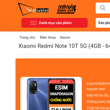
Danh mục sản phẩm
Sản ph
Trang chủ
-
Điện thoại
-
Xiaomi
Xiaomi Redmi Note 10T 5G (4GB - 6
Xiaomi Redmi N
nguyên seal.
Máy
hỗ trợ 5G,
Chống nước ch
Thiết kế
mỏng 