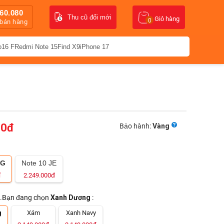
60.080
Thu cũ đổi mới
Giỏ hàng
0
 bán hàng
o16 F
Redmi Note 15
Find X9
iPhone 17
00
đ
Bảo hành:
Vàng
5G
Note 10 JE
đ
đ
2.249.000
.Bạn đang chọn
Xanh Dương
:
g
Xám
Xanh Navy