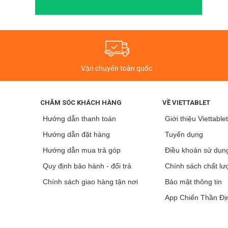
Theo đánh giá, Xiaomi Redmi Not
Đánh giá màn hình của Xiaomi Redmi Note 10
Vận chuyển toàn quốc
Mặt trước của điện thoại là màn hình LCD 6,5 inch với đ
đó, Xiaomi Redmi Note 10T được trang bị tốc độ làm m
CHĂM SÓC KHÁCH HÀNG
VỀ VIETTABLET
cường lực Corning Gorilla Glass 3. Đây là một những th
ở thời điểm hiện tại.
Hướng dẫn thanh toán
Giới thiệu Viettable
Hướng dẫn đặt hàng
Tuyển dụng
Hướng dẫn mua trả góp
Điều khoản sử dụn
Quy định bảo hành - đổi trả
Chính sách chất lư
Chính sách giao hàng tận nơi
Bảo mật thông tin
App Chiến Thần Đị