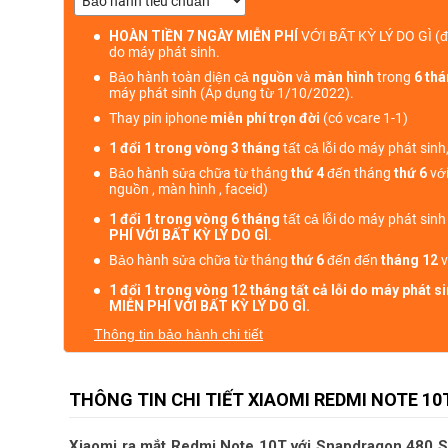
HOÀN TIỀN 7 NGÀY MIỄN PHÍ
VỚI BẤT KỲ LÝ DO GÌ
(đ
do máy phát sinh.
Bảo hành toàn diện cả
nguồn
và
màn hình
trong
6 th
máy phát sinh (Áp dụng từ 1/10/2022).
Thay pin iphone
miễn phí trọn đời
(có vcare 1-1)
1 đổi 1 trong vòng 3 tháng
tất cả lỗi do máy phát sinh
Bảo hành sửa chữa từ tháng
thứ 4
đến tháng
thứ 6
với
nguồn , màn hình , faceid)
1 đổi 1 trong vòng 6 tháng
tất cả lỗi do máy phát sin
PHÍ VỚI BẤT KỲ LÝ DO GÌ
.
Bảo hành sửa chữa từ tháng
thứ 6
đến đến
tháng 12
v
1 đổi 1 trong vòng 12 tháng tất cả lỗi do máy phát 
MIỄN PHÍ VỚI BẤT KỲ LÝ DO GÌ.
Thông tin bảo hành chi tiết
THÔNG TIN CHI TIẾT XIAOMI REDMI NOTE 10T
Xiaomi ra mắt Redmi Note 10T với Snapdragon 480 S