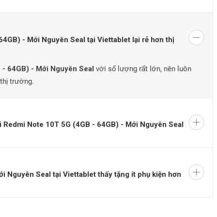
GB) - Mới Nguyên Seal tại Viettablet lại rẻ hơn thị
 - 64GB) - Mới Nguyên Seal
với số lượng rất lớn, nên luôn
thị trường.
 trường Nhật Bản với nhiều cải tiến đáng trông đợi
i Redmi Note 10T 5G (4GB - 64GB) - Mới Nguyên Seal
Note 10 5G đã được phát hành tại Trung Quốc.Với thiết kế đục lỗ
hình. Đồng thời cũng giúp tổng thể máy trông hiện đại, bắt kịp nhịp
Nguyên Seal tại Viettablet thấy tặng ít phụ kiện hơn
iết lập camera kép được sắp xếp theo mô-đun dọc ở góc trên cùng