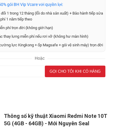
0% gói BH Vip Vcare với quyền lợi:
đổi 1 trong 12 tháng (lỗi do nhà sản xuất) + Bảo hành tiếp sửa
phí 1 năm tiếp theo
ễn phí trọn đời (không giới hạn)
ặc thay lưng miễn phí nếu rơi vỡ (không hư màn hình)
cường lực Kingkong + ốp Magsafe + gói vệ sinh máy) trọn đời
Hoặc
Thông số kỹ thuật Xiaomi Redmi Note 10T
5G (4GB - 64GB) - Mới Nguyên Seal