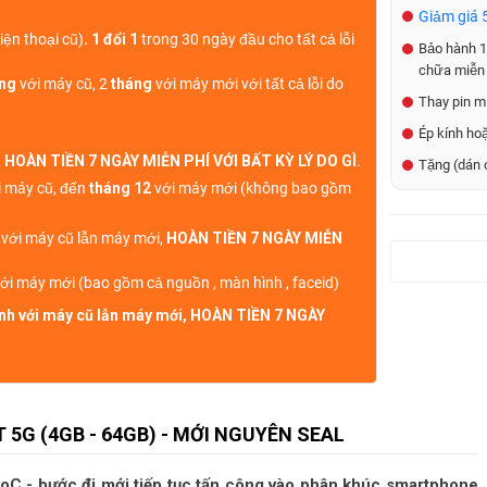
Giảm giá 5
iện thoại cũ)
. 1 đổi 1
trong 30 ngày đầu cho tất cả lỗi
Bảo hành 1 
chữa miễn 
áng
với máy cũ, 2
tháng
với máy mới với tất cả lỗi do
Thay pin mi
Ép kính ho
,
HOÀN TIỀN 7 NGÀY MIỄN PHÍ VỚI BẤT KỲ LÝ DO GÌ
.
Tặng (dán 
 máy cũ, đến
tháng 12
với máy mới (không bao gồm
h với máy cũ lẫn máy mới,
HOÀN TIỀN 7 NGÀY MIỄN
ới máy mới (bao gồm cả nguồn , màn hình , faceid)
sinh với máy cũ lẫn máy mới, HOÀN TIỀN 7 NGÀY
 5G (4GB - 64GB) - MỚI NGUYÊN SEAL
oC - bước đi mới tiếp tục tấn công vào phân khúc smartphone