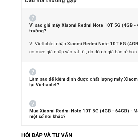
Câu hỏi thường gặp
Vì sao giá máy Xiaomi Redmi Note 10T 5G (4GB - 64
trường?
Vì Viettablet nhập
Xiaomi Redmi Note 10T 5G (4GB
có mức giá nhập vào rất tốt, do đó có giá bán rẻ hơn 
Xiaomi Redmi Note 10T được ra mắt tại thị
Làm sao để kiểm định được chất lượng máy Xiaom
tại Viettablet?
Đánh giá thiết kế của Xiaomi Redmi Note 10T
Thiết kế của Xiaomi Redmi Note 10T 5G giống với Redmi 
ở màn hình trước, giúp tối ưu khả năng hiển thị của màn 
Mua Xiaomi Redmi Note 10T 5G (4GB - 64GB) - Mới 
xu hướng hiện nay. Trong khi đó, ở phía sau máy có th
một số nơi khác?
bên trái của mặt sau.
HỎI ĐÁP VÀ TƯ VẤN