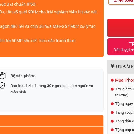
đ
2.149.000
ước đạt
chuẩn IP68.
D+,
tần số quét
90Hz
cho trải nghiệm hiển thị sắc nét
agon 480 5G
và chip đồ họa
Mali-G57 MC2
xử lý tác
lên tới
50MP
sắc nét, màu sắc trung thực.
T
mAh
đi kèm
sạc nhanh 18W.
Xét duyệt n
ip COD toàn quốc.
iá thu cũ lên đời lên đến 500.000đ
cho tất cả sản
ƯU ĐÃI 
ne, tablet
.
Bộ sản phẩm:
Mua iPhone
Bao test 1 đổi 1 trong
30 ngày
bao gồm nguồn và
Trợ giá thu
màn hình
trường)
Tặng ngay 
Tặng vouch
Tặng dán c
Tặng cáp s