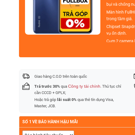
bụi và chống n
Màn hình
FullH
trong tầm giá.
Chipset
Snapdr
vụ ổn định.
Cụm 2 camera
Viên pin
5000
Trả góp 0%, sh
Viettablet
trợ g
phẩm smartpho
Giao hàng C.O.D trên toàn quốc
Công ty tài chính
Trả trước 30%
qua
. Thủ tục chỉ
cần CCCD + GPLX;
Hoặc trả góp
lãi suất 0%
qua thẻ tín dụng Visa,
Master, JCB.
SỐ 1 VỀ BẢO HÀNH HẬU MÃI