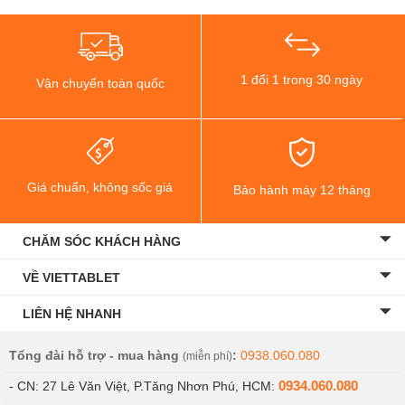
1 đổi 1 trong 30 ngày
Vận chuyển toàn quốc
Giá chuẩn, không sốc giá
Bảo hành máy 12 tháng
CHĂM SÓC KHÁCH HÀNG
VỀ VIETTABLET
LIÊN HỆ NHANH
Tổng đài hỗ trợ - mua hàng
:
0938.060.080
(miễn phí)
0934.060.080
- CN: 27 Lê Văn Việt, P.Tăng Nhơn Phú, HCM: