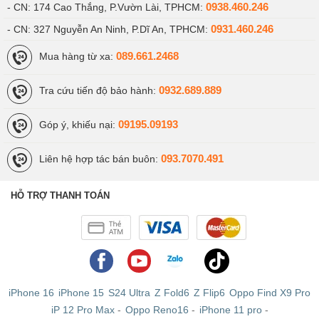
0938.460.246
- CN: 174 Cao Thắng, P.Vườn Lài, TPHCM:
0931.460.246
- CN: 327 Nguyễn An Ninh, P.Dĩ An, TPHCM:
089.661.2468
Mua hàng từ xa:
0932.689.889
Tra cứu tiến độ bảo hành:
09195.09193
Góp ý, khiếu nại:
093.7070.491
Liên hệ hợp tác bán buôn:
HỖ TRỢ THANH TOÁN
iPhone 16
iPhone 15
S24 Ultra
Z Fold6
Z Flip6
Oppo Find X9 Pro
iP 12 Pro Max
-
Oppo Reno16
-
iPhone 11 pro
-