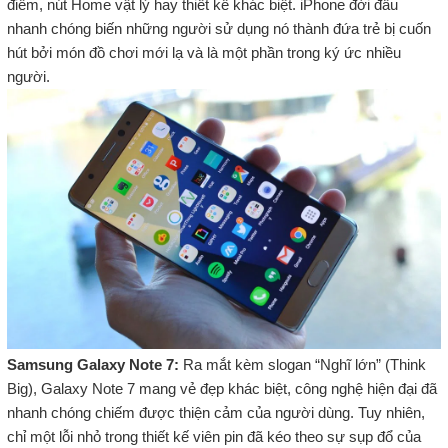
điểm, nút Home vật lý hay thiết kế khác biệt. iPhone đời đầu
nhanh chóng biến những người sử dụng nó thành đứa trẻ bị cuốn
hút bởi món đồ chơi mới lạ và là một phần trong ký ức nhiều
người.
Samsung Galaxy Note 7:
Ra mắt kèm slogan “Nghĩ lớn” (Think
Big), Galaxy Note 7 mang vẻ đẹp khác biệt, công nghệ hiện đại đã
nhanh chóng chiếm được thiện cảm của người dùng. Tuy nhiên,
chỉ một lỗi nhỏ trong thiết kế viên pin đã kéo theo sự sụp đổ của