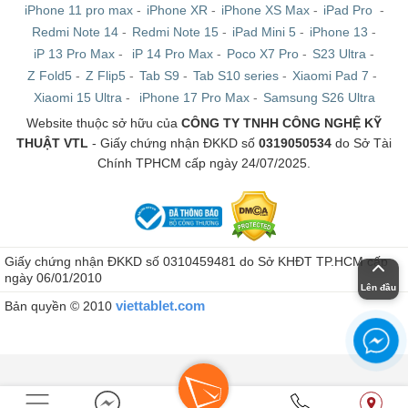
iPhone 11 pro max
-
iPhone XR
-
iPhone XS Max
-
iPad Pro
-
Redmi Note 14
-
Redmi Note 15
-
iPad Mini 5
-
iPhone 13
-
iP 13 Pro Max
-
iP 14 Pro Max
-
Poco X7 Pro
-
S23 Ultra
-
Z Fold5
-
Z Flip5
-
Tab S9
-
Tab S10 series
-
Xiaomi Pad 7
-
Xiaomi 15 Ultra
-
iPhone 17 Pro Max
-
Samsung S26 Ultra
Website thuộc sở hữu của
CÔNG TY TNHH CÔNG NGHỆ KỸ
THUẬT VTL
- Giấy chứng nhận ĐKKD số
0319050534
do Sở Tài
Chính TPHCM cấp ngày 24/07/2025.
Giấy chứng nhận ĐKKD số 0310459481 do Sở KHĐT TP.HCM cấp
ngày 06/01/2010
Lên đầu
viettablet.com
Bản quyền © 2010