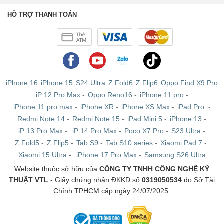
HỖ TRỢ THANH TOÁN
iPhone 16
iPhone 15
S24 Ultra
Z Fold6
Z Flip6
Oppo Find X9 Pro
iP 12 Pro Max
-
Oppo Reno16
-
iPhone 11 pro
-
iPhone 11 pro max
-
iPhone XR
-
iPhone XS Max
-
iPad Pro
-
Redmi Note 14
-
Redmi Note 15
-
iPad Mini 5
-
iPhone 13
-
iP 13 Pro Max
-
iP 14 Pro Max
-
Poco X7 Pro
-
S23 Ultra
-
Z Fold5
-
Z Flip5
-
Tab S9
-
Tab S10 series
-
Xiaomi Pad 7
-
Xiaomi 15 Ultra
-
iPhone 17 Pro Max
-
Samsung S26 Ultra
Website thuộc sở hữu của
CÔNG TY TNHH CÔNG NGHỆ KỸ
THUẬT VTL
- Giấy chứng nhận ĐKKD số
0319050534
do Sở Tài
Chính TPHCM cấp ngày 24/07/2025.