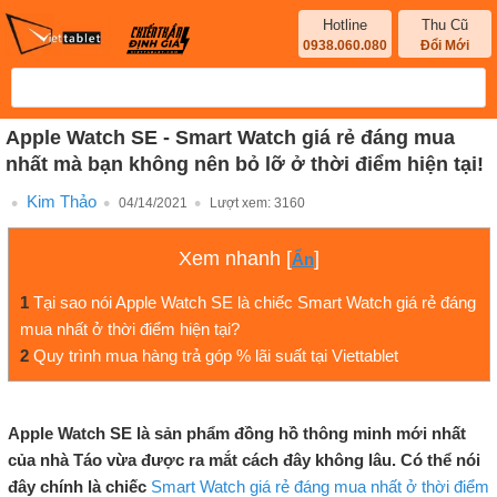
Hotline
Thu Cũ
0938.060.080
Đổi Mới
Apple Watch SE - Smart Watch giá rẻ đáng mua
nhất mà bạn không nên bỏ lỡ ở thời điểm hiện tại!
Kim Thảo
04/14/2021
Lượt xem:
3160
Xem nhanh
[
]
Ẩn
1
Tại sao nói Apple Watch SE là chiếc Smart Watch giá rẻ đáng
mua nhất ở thời điểm hiện tại?
2
Quy trình mua hàng trả góp % lãi suất tại Viettablet
Apple Watch SE là sản phẩm đồng hồ thông minh mới nhất
của nhà Táo vừa được ra mắt cách đây không lâu. Có thể nói
đây chính là chiếc
Smart Watch giá rẻ đáng mua nhất ở thời điểm