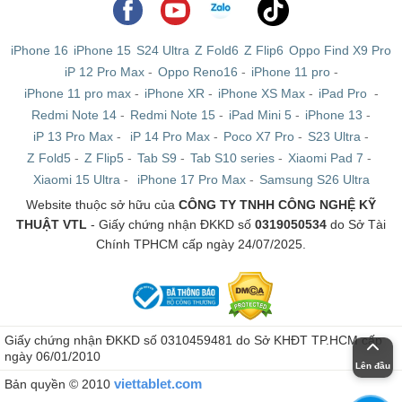
iPhone 16
iPhone 15
S24 Ultra
Z Fold6
Z Flip6
Oppo Find X9 Pro
iP 12 Pro Max
-
Oppo Reno16
-
iPhone 11 pro
-
iPhone 11 pro max
-
iPhone XR
-
iPhone XS Max
-
iPad Pro
-
Redmi Note 14
-
Redmi Note 15
-
iPad Mini 5
-
iPhone 13
-
iP 13 Pro Max
-
iP 14 Pro Max
-
Poco X7 Pro
-
S23 Ultra
-
Z Fold5
-
Z Flip5
-
Tab S9
-
Tab S10 series
-
Xiaomi Pad 7
-
Xiaomi 15 Ultra
-
iPhone 17 Pro Max
-
Samsung S26 Ultra
Website thuộc sở hữu của
CÔNG TY TNHH CÔNG NGHỆ KỸ
THUẬT VTL
- Giấy chứng nhận ĐKKD số
0319050534
do Sở Tài
Chính TPHCM cấp ngày 24/07/2025.
Giấy chứng nhận ĐKKD số 0310459481 do Sở KHĐT TP.HCM cấp
ngày 06/01/2010
Lên đầu
viettablet.com
Bản quyền © 2010