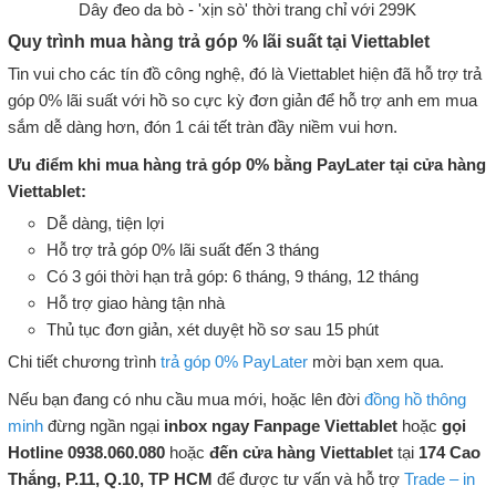
Dây đeo da bò - 'xịn sò' thời trang chỉ với 299K
Quy trình mua hàng trả góp % lãi suất tại Viettablet
Tin vui cho các tín đồ công nghệ, đó là Viettablet hiện đã hỗ trợ trả
góp 0% lãi suất với hồ so cực kỳ đơn giản để hỗ trợ anh em mua
sắm dễ dàng hơn, đón 1 cái tết tràn đầy niềm vui hơn.
Ưu điểm khi mua hàng trả góp 0% bằng PayLater tại cửa hàng
Viettablet:
Dễ dàng, tiện lợi
Hỗ trợ trả góp 0% lãi suất đến 3 tháng
Có 3 gói thời hạn trả góp: 6 tháng, 9 tháng, 12 tháng
Hỗ trợ giao hàng tận nhà
Thủ tục đơn giản, xét duyệt hồ sơ sau 15 phút
Chi tiết chương trình
trả góp 0% PayLater
mời bạn xem qua.
Nếu bạn đang có nhu cầu mua mới, hoặc lên đời
đồng hồ thông
minh
đừng ngần ngại
inbox ngay Fanpage Viettablet
hoặc
gọi
Hotline 0938.060.080
hoặc
đến cửa hàng Viettablet
tại
174 Cao
Thắng, P.11, Q.10, TP HCM
để được tư vấn và hỗ trợ
Trade – in