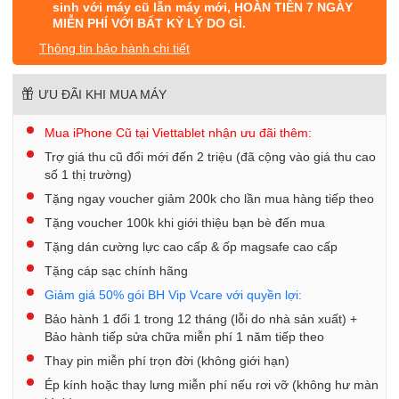
sinh với máy cũ lẫn máy mới, HOÀN TIỀN 7 NGÀY
MIỄN PHÍ VỚI BẤT KỲ LÝ DO GÌ.
Thông tin bảo hành chi tiết
ƯU ĐÃI KHI MUA MÁY
Mua iPhone Cũ tại Viettablet nhận ưu đãi thêm:
Trợ giá thu cũ đổi mới đến 2 triệu (đã cộng vào giá thu cao
số 1 thị trường)
Tặng ngay voucher giảm 200k cho lần mua hàng tiếp theo
Tặng voucher 100k khi giới thiệu bạn bè đến mua
Tặng dán cường lực cao cấp & ốp magsafe cao cấp
Tặng cáp sạc chính hãng
Giảm giá 50% gói BH Vip Vcare với quyền lợi:
Bảo hành 1 đổi 1 trong 12 tháng (lỗi do nhà sản xuất) +
Bảo hành tiếp sửa chữa miễn phí 1 năm tiếp theo
Thay pin miễn phí trọn đời (không giới hạn)
Ép kính hoặc thay lưng miễn phí nếu rơi vỡ (không hư màn