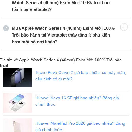
Chiếc smartwatch
Apple Watch Series 4
mặt đồng hồ (40 mm) bản
Watch Series 4 (40mm) Esim Mới 100% Trôi bảo
hỗ trợ Esim có thể nghe gọi mà không cần qua
iPhone
được đánh
hành tại Viettablet?
giá là một món quà ý nghĩa như đồng hồ để trân trọng thời gian
dành cho nhau đồng thời còn theo dõi được sức khỏe, có thể nghe
gọi như điện thoại mà giá cực hấp dẫn.
Mua Apple Watch Series 4 (40mm) Esim Mới 100%
Trôi bảo hành tại Viettablet thấy tặng ít phụ kiện
hơn một số nơi khác?
Mẫu đồng hồ thông minh Apple Watch Series 4 (40 mm) Esim là
hàng mới được Viettablet bảo hành 12 tháng phần cứng, nguồn và
màn hình bao test 1 đổi 1 trong 30 ngày nên quý khách có thể yên
Tin tức về Apple Watch Series 4 (40mm) Esim Mới 100% Trôi bảo
tâm về chất lượng sản phẩm nhé.
hành
Tecno Pova Curve 2 giá bao nhiêu, có mấy màu,
cấu hình có gì mới?
Đặc biệt Apple Watch Series 4 (40 mm) Esim là hàng chưa active,
mua về tự tay kích hoạt máy trong phấn khích.
Huawei Nova 16 SE giá bao nhiêu? Bảng giá
chính thức
Bạn có thể thay đổi dây đeo dễ dàng trên Apple Watch Series 4 (40
mm) Esim, thao tác tháo lắp nhanh chóng, thỏa thích sáng tạo với
sở thích và cá tính của mình.
Huawei MatePad Pro 2026 giá bao nhiêu? Bảng
giá chính thức