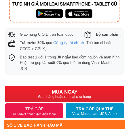
Giao hàng C.O.D trên toàn quốc
Bộ sản phẩm:
Công ty tài chính
Trả trước 30%
qua
. Thủ tục chỉ cần
CCCD + GPLX;
Bao test 1 đổi 1 trong
30 ngày
bao gồm nguồn và màn hình
Hoặc trả góp
lãi suất 0%
qua thẻ tín dụng Visa, Master,
JCB.
MUA NGAY
Giao hàng hoặc xem tại cửa hàng
TRẢ GÓP
TRẢ GÓP QUA THẺ
Visa, Mastercard, JCB, Amex
Xét duyệt nhanh qua điện thoại
SỐ 1 VỀ BẢO HÀNH HẬU MÃI