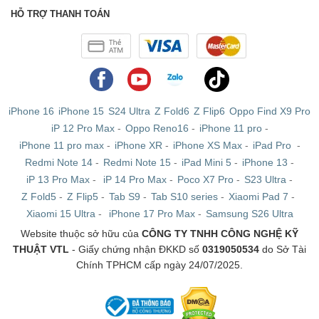
HỖ TRỢ THANH TOÁN
iPhone 16
iPhone 15
S24 Ultra
Z Fold6
Z Flip6
Oppo Find X9 Pro
iP 12 Pro Max
-
Oppo Reno16
-
iPhone 11 pro
-
iPhone 11 pro max
-
iPhone XR
-
iPhone XS Max
-
iPad Pro
-
Redmi Note 14
-
Redmi Note 15
-
iPad Mini 5
-
iPhone 13
-
iP 13 Pro Max
-
iP 14 Pro Max
-
Poco X7 Pro
-
S23 Ultra
-
Z Fold5
-
Z Flip5
-
Tab S9
-
Tab S10 series
-
Xiaomi Pad 7
-
Xiaomi 15 Ultra
-
iPhone 17 Pro Max
-
Samsung S26 Ultra
Website thuộc sở hữu của
CÔNG TY TNHH CÔNG NGHỆ KỸ
THUẬT VTL
- Giấy chứng nhận ĐKKD số
0319050534
do Sở Tài
Chính TPHCM cấp ngày 24/07/2025.