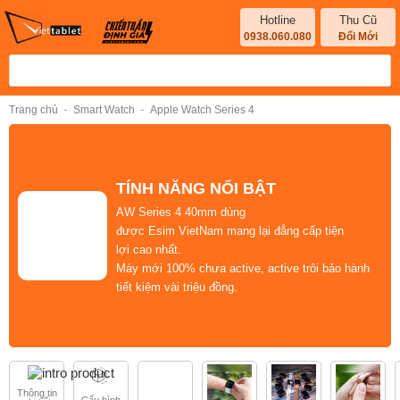
Hotline
Thu Cũ
0938.060.080
Đổi Mới
-
-
Trang chủ
Smart Watch
Apple Watch Series 4
TÍNH NĂNG NỔI BẬT
AW Series 4 40mm
dùng
được
Esim
VietNam
mang lại đẳng cấp tiện
lợi cao nhất.
Máy mới 100%
chưa active, active trôi bảo hành
tiết kiệm vài triệu đồng.
Thông tin