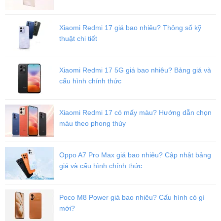
Mẫu đồng hồ thông minh Apple Watch S4 (40 mm) Esim sở hữu
màn hình AMOLED cho hình ảnh hiển thị rực rỡ kể cả ngoài trời,
Xiaomi Redmi 17 giá bao nhiêu? Thông số kỹ
bên trong máy là vi xử lý Apple S4 64 bit cho hiệu năng mượt cho
thuật chi tiết
tốc độ vuốt chạm, mở ứng dụng cực nhanh.
Viettablet.com
Xiaomi Redmi 17 5G giá bao nhiêu? Bảng giá và
cấu hình chính thức
Xiaomi Redmi 17 có mấy màu? Hướng dẫn chọn
màu theo phong thủy
Oppo A7 Pro Max giá bao nhiêu? Cập nhật bảng
giá và cấu hình chính thức
Poco M8 Power giá bao nhiêu? Cấu hình có gì
mới?