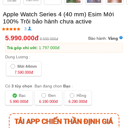
Cấu hình
chi tiết
Apple Watch Series 4 (40 mm) Esim Mới
100% Trôi bảo hành chưa active
3
5.990.000
đ
Bảo hành:
Vàng
8.590.000
đ
Trả góp chỉ với:
1.797.000
đ
Dung Lượng :
Mới 44mm
đ
7.590.000
Có
3 tùy chọn
.Bạn đang chọn
Bạc
:
Bạc
Đen
Hồng
đ
đ
đ
5.990.000
6.190.000
6.290.000