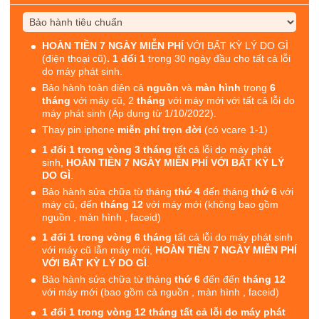
HOÀN TIỀN 7 NGÀY MIỄN PHÍ
VỚI BẤT KỲ LÝ DO GÌ
(điện thoại cũ)
. 1 đổi 1
trong 30 ngày đầu cho tất cả lỗi
do máy phát sinh.
Bảo hành toàn diện cả
nguồn
và
màn hình
trong
6
tháng
với máy cũ, 2
tháng
với máy mới với tất cả lỗi do
máy phát sinh (Áp dụng từ 1/10/2022).
Thay pin iphone
miễn phí trọn đời
(có vcare 1-1)
1 đổi 1 trong vòng 3 tháng
tất cả lỗi do máy phát
sinh,
HOÀN TIỀN 7 NGÀY MIỄN PHÍ VỚI BẤT KỲ LÝ
DO GÌ
.
Bảo hành sửa chữa từ tháng
thứ 4
đến tháng
thứ 6
với
máy cũ, đến
tháng 12
với máy mới (không bao gồm
nguồn , màn hình , faceid)
1 đổi 1 trong vòng 6 tháng
tất cả lỗi do máy phát sinh
với máy cũ lẫn máy mới,
HOÀN TIỀN 7 NGÀY MIỄN PHÍ
VỚI BẤT KỲ LÝ DO GÌ
.
Bảo hành sửa chữa từ tháng
thứ 6
đến đến
tháng 12
với máy mới (bao gồm cả nguồn , màn hình , faceid)
1 đổi 1 trong vòng 12 tháng tất cả lỗi do máy phát