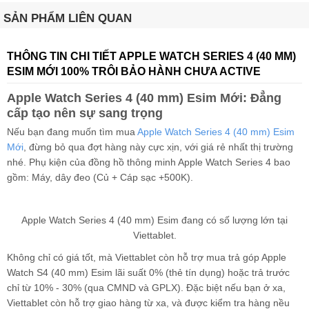
SẢN PHẨM LIÊN QUAN
THÔNG TIN CHI TIẾT APPLE WATCH SERIES 4 (40 MM)
ESIM MỚI 100% TRÔI BẢO HÀNH CHƯA ACTIVE
Apple Watch Series 4 (40 mm) Esim Mới: Đẳng
cấp tạo nên sự sang trọng
Nếu bạn đang muốn tìm mua
Apple Watch Series 4 (40 mm) Esim
Mới
, đừng bỏ qua đợt hàng này cực xịn, với giá rẻ nhất thị trường
nhé. Phụ kiện của đồng hồ thông minh Apple Watch Series 4 bao
gồm: Máy, dây đeo (Củ + Cáp sạc +500K).
Apple Watch Series 4 (40 mm) Esim đang có số lượng lớn tại
Viettablet.
Không chỉ có giá tốt, mà Viettablet còn hỗ trợ mua trả góp Apple
Watch S4 (40 mm) Esim lãi suất 0% (thẻ tín dụng) hoặc trả trước
chỉ từ 10% - 30% (qua CMND và GPLX). Đặc biệt nếu bạn ở xa,
Viettablet còn hỗ trợ giao hàng từ xa, và được kiểm tra hàng nều