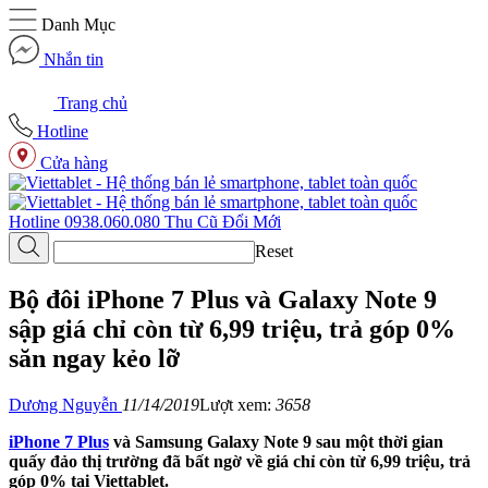
Danh Mục
Nhắn tin
Trang chủ
Hotline
Cửa hàng
Hotline
0938.060.080
Thu Cũ
Đổi Mới
Reset
Bộ đôi iPhone 7 Plus và Galaxy Note 9
sập giá chỉ còn từ 6,99 triệu, trả góp 0%
săn ngay kẻo lỡ
Dương Nguyễn
11/14/2019
Lượt xem:
3658
iPhone 7 Plus
và Samsung Galaxy Note 9 sau một thời gian
quấy đảo thị trường đã bất ngờ về giá chỉ còn từ 6,99 triệu, trả
góp 0% tại Viettablet.