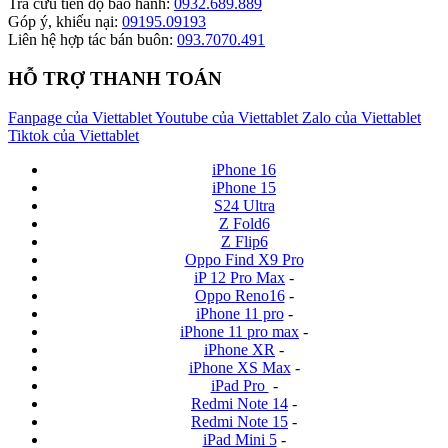
Tra cứu tiến độ bảo hành:
0932.689.889
Góp ý, khiếu nại:
09195.09193
Liên hệ hợp tác bán buôn:
093.7070.491
HỖ TRỢ THANH TOÁN
Fanpage của Viettablet
Youtube của Viettablet
Zalo của Viettablet
Tiktok của Viettablet
iPhone 16
iPhone 15
S24 Ultra
Z Fold6
Z Flip6
Oppo Find X9 Pro
iP 12 Pro Max
-
Oppo Reno16
-
iPhone 11 pro
-
iPhone 11 pro max
-
iPhone XR
-
iPhone XS Max
-
iPad Pro
-
Redmi Note 14
-
Redmi Note 15
-
iPad Mini 5
-