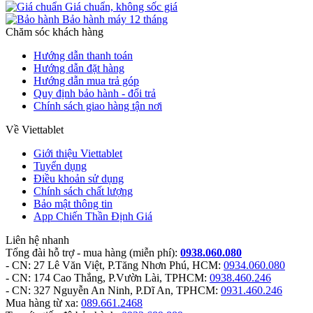
Giá chuẩn, không sốc giá
Bảo hành máy 12 tháng
Chăm sóc khách hàng
Hướng dẫn thanh toán
Hướng dẫn đặt hàng
Hướng dẫn mua trả góp
Quy định bảo hành - đổi trả
Chính sách giao hàng tận nơi
Về Viettablet
Giới thiệu Viettablet
Tuyển dụng
Điều khoản sử dụng
Chính sách chất lượng
Bảo mật thông tin
App Chiến Thần Định Giá
Liên hệ nhanh
Tổng đài hỗ trợ - mua hàng
(miễn phí)
:
0938.060.080
- CN: 27 Lê Văn Việt, P.Tăng Nhơn Phú, HCM:
0934.060.080
- CN: 174 Cao Thắng, P.Vườn Lài, TPHCM:
0938.460.246
- CN: 327 Nguyễn An Ninh, P.Dĩ An, TPHCM:
0931.460.246
Mua hàng từ xa:
089.661.2468