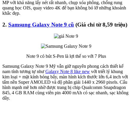
MP với khả năng lấy nét rất nhanh, chụp xóa phông, chống rung
quang học OIS, quay video 4K để bạn không bỏ lỡ những khoảnh
khắc đẹp.
2.
Samsung Galaxy Note 9 cũ
(Giá chỉ từ 8,59 triệu)
Note 9 có bút S-Pen là lợi thế so với 7 Plus
Samsung Galaxy Note 9 Mỹ vẫn giữ nguyên phong cách thiết kế
nam tính tương tự như
Galaxy Note 8 like new
với triết lý khung
kim loại + mặt kính bóng bẩy, màn hình kích thước lớn 6,4 inch với
tấm nền Super AMOLED và độ phân giải 1440 x 2960 pixels. Cấu
hình mạnh mẽ hơn nhờ được trang bị chip Qualcomm Snapdragon
845, 4 GB RAM cùng viên pin 4000 mAh có sạc nhanh, sạc không
dây.