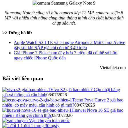
Samsung Note 9 cũng sở hữu camera kép 12 MP, camera selfie 8
MP với nhiều tính năng chụp ảnh thông minh cho chất lượng ảnh
chụp sắc nét.
>> Đừng bỏ lỡ:
Apple Watch S3 LTE và tai nghe Airpods 2 Mới Chưa Active
gây sốt khi SẬP giá chỉ còn từ 3,49 triệu
Giá iPhone 7 Plus chạm đáy hơn 7 triệu, đã có thể sở hữu
ngay chiếc iPhone Quốc dân
Viettablet.com
Bài viết liên quan
Vivo S2 giá bao nhiêu? Cập nhật bảng
giá và thông số cấu hình
08/07/2026
Tecno Pova Curve 2 giá bao
nhiêu, có mấy màu, cấu hình có gì mới?
08/07/2026
Huawei Nova 16 SE giá bao
nhiêu? Bảng giá chính thức
08/07/2026
Vận chuyển toàn quốc
1 đổi 1 trong 30 ngày