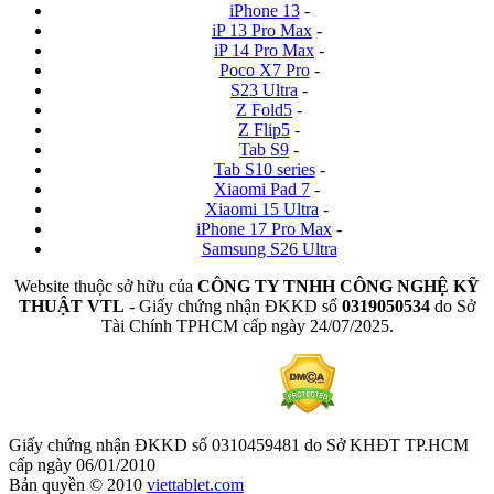
iPhone 13
-
iP 13 Pro Max
-
iP 14 Pro Max
-
Poco X7 Pro
-
S23 Ultra
-
Z Fold5
-
Z Flip5
-
Tab S9
-
Tab S10 series
-
Xiaomi Pad 7
-
Xiaomi 15 Ultra
-
iPhone 17 Pro Max
-
Samsung S26 Ultra
Website thuộc sở hữu của
CÔNG TY TNHH CÔNG NGHỆ KỸ
THUẬT VTL
- Giấy chứng nhận ĐKKD số
0319050534
do Sở
Tài Chính TPHCM cấp ngày 24/07/2025.
Giấy chứng nhận ĐKKD số 0310459481 do Sở KHĐT TP.HCM
cấp ngày 06/01/2010
Bản quyền © 2010
viettablet.com