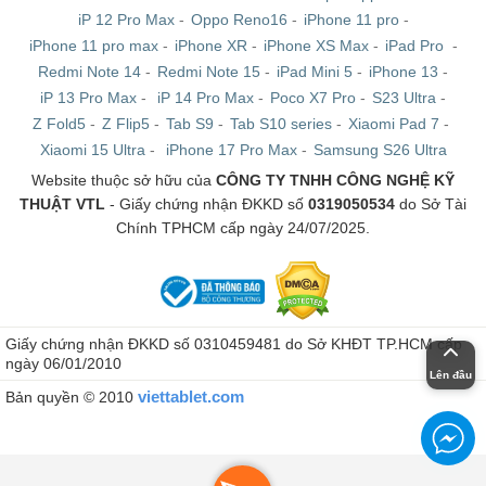
iP 12 Pro Max
-
Oppo Reno16
-
iPhone 11 pro
-
iPhone 11 pro max
-
iPhone XR
-
iPhone XS Max
-
iPad Pro
-
Redmi Note 14
-
Redmi Note 15
-
iPad Mini 5
-
iPhone 13
-
iP 13 Pro Max
-
iP 14 Pro Max
-
Poco X7 Pro
-
S23 Ultra
-
Z Fold5
-
Z Flip5
-
Tab S9
-
Tab S10 series
-
Xiaomi Pad 7
-
Xiaomi 15 Ultra
-
iPhone 17 Pro Max
-
Samsung S26 Ultra
Website thuộc sở hữu của
CÔNG TY TNHH CÔNG NGHỆ KỸ
THUẬT VTL
- Giấy chứng nhận ĐKKD số
0319050534
do Sở Tài
Chính TPHCM cấp ngày 24/07/2025.
Giấy chứng nhận ĐKKD số 0310459481 do Sở KHĐT TP.HCM cấp
ngày 06/01/2010
Lên đầu
viettablet.com
Bản quyền © 2010