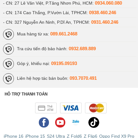
0934.060.080
- CN: 27 Lê Văn Việt, P.Tăng Nhơn Phú, HCM:
0938.460.246
- CN: 174 Cao Thắng, P.Vườn Lài, TPHCM:
0931.460.246
- CN: 327 Nguyễn An Ninh, P.Dĩ An, TPHCM:
089.661.2468
Mua hàng từ xa:
0932.689.889
Tra cứu tiến độ bảo hành:
09195.09193
Góp ý, khiếu nại:
093.7070.491
Liên hệ hợp tác bán buôn:
HỖ TRỢ THANH TOÁN
iPhone 16
iPhone 15
S24 Ultra
Z Fold6
Z Flip6
Oppo Find X9 Pro