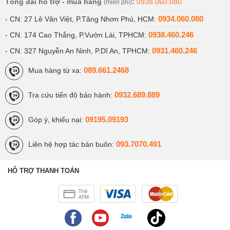
Tổng đài hỗ trợ - mua hàng
:
0938.060.080
(miễn phí)
0934.060.080
- CN: 27 Lê Văn Việt, P.Tăng Nhơn Phú, HCM:
0938.460.246
- CN: 174 Cao Thắng, P.Vườn Lài, TPHCM:
0931.460.246
- CN: 327 Nguyễn An Ninh, P.Dĩ An, TPHCM:
089.661.2468
Mua hàng từ xa:
0932.689.889
Tra cứu tiến độ bảo hành:
09195.09193
Góp ý, khiếu nại:
093.7070.491
Liên hệ hợp tác bán buôn:
HỖ TRỢ THANH TOÁN