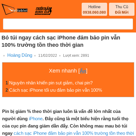
Hotline
Thu Cũ
0938.060.080
Đổi Mới
Bỏ túi ngay cách sạc iPhone đảm bảo pin vẫn
100% trường tồn theo thời gian
Hoàng Dũng
11/02/2022
Lượt xem:
2891
Xem nhanh
[
]
Ẩn
1
Nguyên nhân khiến pin sụt giảm, chai pin?
2
Cách sạc iPhone tối ưu đảm bảo pin vẫn 100%
Pin bị giảm % theo thời gian luôn là vấn đề lớn nhất của
người dùng
iPhone
. Đây cũng là một biểu hiện rằng tuổi thọ
của cục pin đang giảm dần đấy. Còn không mau mau bỏ túi
ngay
cách sạc iPhone đảm bảo pin vẫn 100% trường tồn theo thời