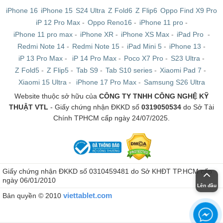
iPhone 16
iPhone 15
S24 Ultra
Z Fold6
Z Flip6
Oppo Find X9 Pro
iP 12 Pro Max
-
Oppo Reno16
-
iPhone 11 pro
-
iPhone 11 pro max
-
iPhone XR
-
iPhone XS Max
-
iPad Pro
-
Redmi Note 14
-
Redmi Note 15
-
iPad Mini 5
-
iPhone 13
-
iP 13 Pro Max
-
iP 14 Pro Max
-
Poco X7 Pro
-
S23 Ultra
-
Z Fold5
-
Z Flip5
-
Tab S9
-
Tab S10 series
-
Xiaomi Pad 7
-
Xiaomi 15 Ultra
-
iPhone 17 Pro Max
-
Samsung S26 Ultra
Website thuộc sở hữu của
CÔNG TY TNHH CÔNG NGHỆ KỸ
THUẬT VTL
- Giấy chứng nhận ĐKKD số
0319050534
do Sở Tài
Chính TPHCM cấp ngày 24/07/2025.
Giấy chứng nhận ĐKKD số 0310459481 do Sở KHĐT TP.HCM cấp
ngày 06/01/2010
Lên đầu
viettablet.com
Bản quyền © 2010