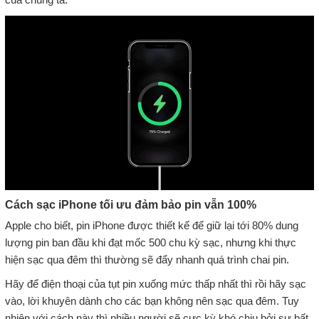
Cách sạc iPhone tối ưu đảm bảo pin vẫn 100%
Apple cho biết, pin iPhone được thiết kế để giữ lại tới 80% dung
lượng pin ban đầu khi đạt mốc 500 chu kỳ sạc, nhưng khi thực
hiện sạc qua đêm thì thường sẽ đẩy nhanh quá trình chai pin.
Hãy để điện thoại của tụt pin xuống mức thấp nhất thì rồi hãy sạc
vào, lời khuyên dành cho các bạn không nên sạc qua đêm. Tuy
nhiên với cách này thì nhiều người sẽ cực kỳ khó chịu bởi sự bất