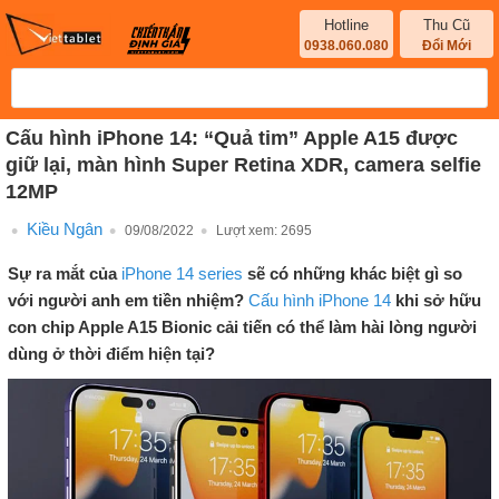
Hotline
Thu Cũ
0938.060.080
Đổi Mới
Cấu hình iPhone 14: “Quả tim” Apple A15 được
giữ lại, màn hình Super Retina XDR, camera selfie
12MP
Kiều Ngân
09/08/2022
Lượt xem:
2695
Sự ra mắt của
iPhone 14 series
sẽ có những khác biệt gì so
với người anh em tiền nhiệm?
Cấu hình iPhone 14
khi sở hữu
con chip Apple A15 Bionic cải tiến có thể làm hài lòng người
dùng ở thời điểm hiện tại?