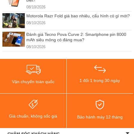
biệt?
08/10/2026
Motorola Razr Fold giá bao nhiêu, cấu hình có gì mới?
08/10/2026
Đánh giá Tecno Pova Curve 2: Smartphone pin 8000
mAh siêu mỏng có đáng mua?
08/10/2026
1 đổi 1 trong 30 ngày
Vận chuyển toàn quốc
Giá chuẩn, không sốc giá
Bảo hành máy 12 tháng