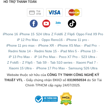
HỖ TRỢ THANH TOÁN
iPhone 16
iPhone 15
S24 Ultra
Z Fold6
Z Flip6
Oppo Find X9 Pro
iP 12 Pro Max
-
Oppo Reno16
-
iPhone 11 pro
-
iPhone 11 pro max
-
iPhone XR
-
iPhone XS Max
-
iPad Pro
-
Redmi Note 14
-
Redmi Note 15
-
iPad Mini 5
-
iPhone 13
-
iP 13 Pro Max
-
iP 14 Pro Max
-
Poco X7 Pro
-
S23 Ultra
-
Z Fold5
-
Z Flip5
-
Tab S9
-
Tab S10 series
-
Xiaomi Pad 7
-
Xiaomi 15 Ultra
-
iPhone 17 Pro Max
-
Samsung S26 Ultra
Website thuộc sở hữu của
CÔNG TY TNHH CÔNG NGHỆ KỸ
THUẬT VTL
- Giấy chứng nhận ĐKKD số
0319050534
do Sở Tài
Chính TPHCM cấp ngày 24/07/2025.