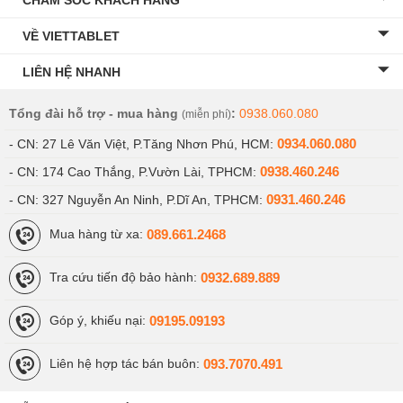
CHĂM SÓC KHÁCH HÀNG
VỀ VIETTABLET
LIÊN HỆ NHANH
Tổng đài hỗ trợ - mua hàng
:
0938.060.080
(miễn phí)
0934.060.080
- CN: 27 Lê Văn Việt, P.Tăng Nhơn Phú, HCM:
0938.460.246
- CN: 174 Cao Thắng, P.Vườn Lài, TPHCM:
0931.460.246
- CN: 327 Nguyễn An Ninh, P.Dĩ An, TPHCM:
089.661.2468
Mua hàng từ xa:
0932.689.889
Tra cứu tiến độ bảo hành:
09195.09193
Góp ý, khiếu nại:
093.7070.491
Liên hệ hợp tác bán buôn: