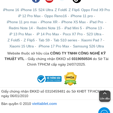
iPhone 16
iPhone 15
S24 Ultra
Z Fold6
Z Flip6
Oppo Find X9 Pro
iP 12 Pro Max
-
Oppo Reno16
-
iPhone 11 pro
-
iPhone 11 pro max
-
iPhone XR
-
iPhone XS Max
-
iPad Pro
-
Redmi Note 14
-
Redmi Note 15
-
iPad Mini 5
-
iPhone 13
-
iP 13 Pro Max
-
iP 14 Pro Max
-
Poco X7 Pro
-
S23 Ultra
-
Z Fold5
-
Z Flip5
-
Tab S9
-
Tab S10 series
-
Xiaomi Pad 7
-
Xiaomi 15 Ultra
-
iPhone 17 Pro Max
-
Samsung S26 Ultra
Website thuộc sở hữu của
CÔNG TY TNHH CÔNG NGHỆ KỸ
THUẬT VTL
- Giấy chứng nhận ĐKKD số
0319050534
do Sở Tài
Chính TPHCM cấp ngày 24/07/2025.
Giấy chứng nhận ĐKKD số 0310459481 do Sở KHĐT TP.HCM cấp
ngày 06/01/2010
Lên đầu
viettablet.com
Bản quyền © 2010