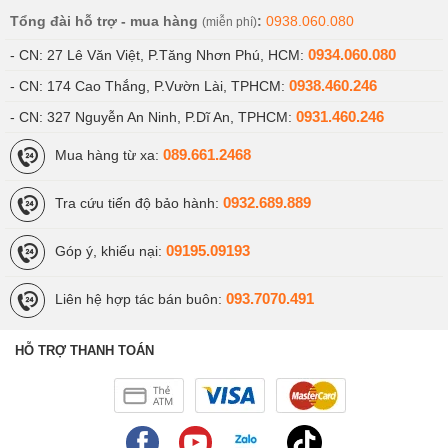
Tổng đài hỗ trợ - mua hàng
:
0938.060.080
(miễn phí)
0934.060.080
- CN: 27 Lê Văn Việt, P.Tăng Nhơn Phú, HCM:
0938.460.246
- CN: 174 Cao Thắng, P.Vườn Lài, TPHCM:
0931.460.246
- CN: 327 Nguyễn An Ninh, P.Dĩ An, TPHCM:
089.661.2468
Mua hàng từ xa:
0932.689.889
Tra cứu tiến độ bảo hành:
09195.09193
Góp ý, khiếu nại:
093.7070.491
Liên hệ hợp tác bán buôn:
HỖ TRỢ THANH TOÁN