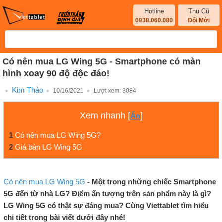
Hotline
Thu Cũ
0938.060.080
Đổi Mới
Có nên mua LG Wing 5G - Smartphone có màn
hình xoay 90 độ độc đáo!
Kim Thảo
10/16/2021
Lượt xem:
3084
Xem nhanh
[
]
Ẩn
1
Có nên mua LG Wing 5G?
2
Giá bán LG Wing 5G
Có nên mua LG Wing 5G
- Một trong những chiếc Smartphone
5G đến từ nhà LG? Điểm ấn tượng trên sản phẩm này là gì?
LG Wing 5G có thật sự đáng mua? Cùng Viettablet tìm hiểu
chi tiết trong bài viết dưới đây nhé!