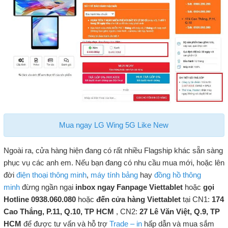
Mua ngay LG Wing 5G Like New
Ngoài ra, cửa hàng hiện đang có rất nhiều Flagship khác sẵn sàng
phục vụ các anh em. Nếu bạn đang có nhu cầu mua mới, hoặc lên
đời
điện thoại thông minh
,
máy tính bảng
hay
đồng hồ thông
minh
đừng ngần ngại
inbox ngay Fanpage Viettablet
hoặc
gọi
Hotline 0938.060.080
hoặc
đến cửa hàng Viettablet
tại CN1:
174
Cao Thắng, P.11, Q.10, TP HCM
, CN2:
27 Lê Văn Việt, Q.9, TP
HCM
để được tư vấn và hỗ trợ
Trade – in
hấp dẫn và mua sắm