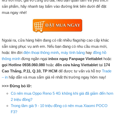
M3 với mức giá vô cùng ưu đãi, nếu bạn quan tâm và yêu thích
sản phẩm, hãy nhanh tay bấm vào đường link bên dưới để đặt
mua ngay nhé!
Ngoài ra, cửa hàng hiện đang có rất nhiều flagship cao cấp khác
sẵn sàng phục vụ anh em. Nếu bạn đang có nhu cầu mua mới,
hoặc lên đời
điện thoại thông minh
,
máy tính bảng
hay
đồng hồ
thông minh
đừng ngần ngại
inbox ngay Fanpage Viettablet
hoặc
gọi Hotline 0938.060.080
hoặc
đến cửa hàng Viettablet
tại
174
Cao Thắng, P.11, Q.10, TP HCM
để được tư vấn và hỗ trợ
Trade
– in
hấp dẫn và mua sắm giá rẻ nhất thị trường ngay hôm nay!
>>> Đừng bỏ lỡ:
Có nên mua Oppo Reno 5 4G không khi giá đã giảm đến hơn
2 triệu đồng?
Trong tầm giá 9 - 10 triệu đồng có nên mua Xiaomi POCO
F3?