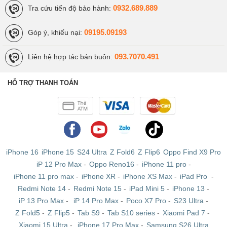
0932.689.889
Tra cứu tiến độ bảo hành:
09195.09193
Góp ý, khiếu nại:
093.7070.491
Liên hệ hợp tác bán buôn:
HỖ TRỢ THANH TOÁN
iPhone 16
iPhone 15
S24 Ultra
Z Fold6
Z Flip6
Oppo Find X9 Pro
iP 12 Pro Max
-
Oppo Reno16
-
iPhone 11 pro
-
iPhone 11 pro max
-
iPhone XR
-
iPhone XS Max
-
iPad Pro
-
Redmi Note 14
-
Redmi Note 15
-
iPad Mini 5
-
iPhone 13
-
iP 13 Pro Max
-
iP 14 Pro Max
-
Poco X7 Pro
-
S23 Ultra
-
Z Fold5
-
Z Flip5
-
Tab S9
-
Tab S10 series
-
Xiaomi Pad 7
-
Xiaomi 15 Ultra
-
iPhone 17 Pro Max
-
Samsung S26 Ultra