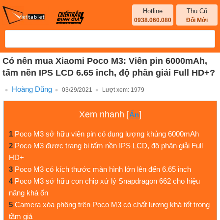
Hotline
Thu Cũ
0938.060.080
Đổi Mới
Có nên mua Xiaomi Poco M3: Viên pin 6000mAh,
tấm nền IPS LCD 6.65 inch, độ phân giải Full HD+?
Hoàng Dũng
03/29/2021
Lượt xem:
1979
Xem nhanh
[
]
Ẩn
1
Poco M3 sở hữu viên pin có dung lượng khủng 6000mAh
2
Poco M3 được trang bị tấm nền IPS LCD, độ phân giải Full
HD+
3
Poco M3 có kích thước màn hình lớn lên đến 6.65 inch
4
Poco M3 sở hữu con chip xử lý Snapdragon 662 cho hiệu
năng khá ổn
5
Camera xóa phông trên Poco M3 có chất lượng khá tốt trong
tầm giá