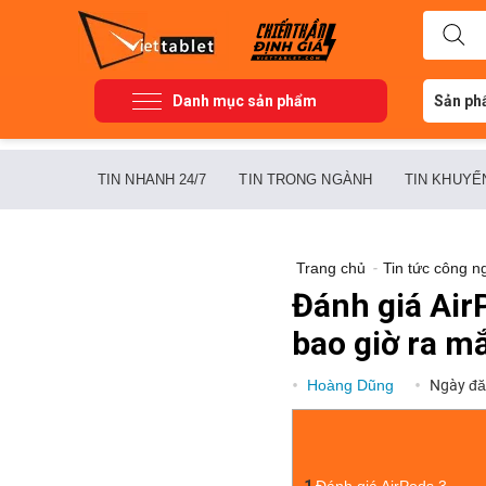
Danh mục sản phẩm
Sản ph
TIN NHANH 24/7
TIN TRONG NGÀNH
TIN KHUYẾ
Trang chủ
-
Tin tức công n
Đánh giá AirP
bao giờ ra m
Hoàng Dũng
Ngày đă