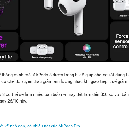
P thông minh mà AirPods 3 được trang bị sẽ giúp cho người dùng ti
ó chế độ xuyên thấu giảm âm lượng nhạc khi giao tiếp... để giảm th
 3 có thể sẽ làm nhiều bạn buồn vì máy đắt hơn đến $50 so với bản
ngày 26/10 này.
iết kế nhỏ gọn, có nhiều nét của AirPods Pro