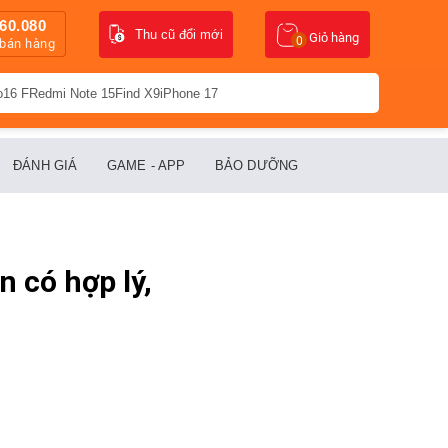
60.080
Thu cũ đổi mới
Giỏ hàng
0
 bán hàng
o16 F
Redmi Note 15
Find X9
iPhone 17
ĐÁNH GIÁ
GAME - APP
BẢO DƯỠNG
n có hợp lý,