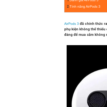
1
Đánh giá AirPods 3
2
Tính năng AirPods 3
đã chính thức ra
AirPods 3
phụ kiện không thể thiế
đáng để mua sắm không 