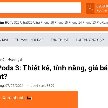
0938.0
Hotline
ẩm HOT:
S26 Ultra
S25 Ultra
iPhone 16
iPhone 15
iPhone 14
iPhone 13 Pro
Ren
N MÃI
TƯ VẤN - HỎI ĐÁP
THỦ THUẬT
LỖI THƯỜNG GẶP
ghệ
-
Đánh giá
ods 3: Thiết kế, tính năng, giá bá
ắt?
ng:
07/27/2021
Lượt xem:
3399
Xem nhanh
[
Ẩn
]