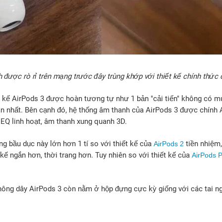
h được rò rỉ trên mạng trước đây trùng khớp với thiết kế chính thức
t kế AirPods 3 được hoàn tương tự như 1 bản "cải tiến" không có m
ân nhất. Bên cạnh đó, hệ thống âm thanh của AirPods 3 được chính A
 EQ linh hoạt, âm thanh xung quanh 3D.
ng bầu dục này lớn hơn 1 tí so với thiết kế của
tiền nhiệm,
AirPods 2
kế ngắn hơn, thời trang hơn. Tuy nhiên so với thiết kế của
AirPods 
 không dây AirPods 3 còn nằm ở hộp đựng cực kỳ giống với các tai 
!