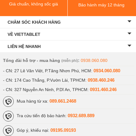
Giá chuẩn, không sốc giá
Bảo hành máy 12 tháng
CHĂM SÓC KHÁCH HÀNG
VỀ VIETTABLET
LIÊN HỆ NHANH
Tổng đài hỗ trợ - mua hàng
:
0938.060.080
(miễn phí)
0934.060.080
- CN: 27 Lê Văn Việt, P.Tăng Nhơn Phú, HCM:
0938.460.246
- CN: 174 Cao Thắng, P.Vườn Lài, TPHCM:
0931.460.246
- CN: 327 Nguyễn An Ninh, P.Dĩ An, TPHCM:
089.661.2468
Mua hàng từ xa:
0932.689.889
Tra cứu tiến độ bảo hành:
09195.09193
Góp ý, khiếu nại: