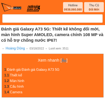
Hotline
Thu Cũ
0938.060.080
Đổi Mới
Đánh giá Galaxy A73 5G: Thiết kế không đổi mới,
màn hình Super AMOLED, camera chính 108 MP và
có hỗ trợ chống nước IP67!
Hoàng Dũng
03/18/2022
Lượt xem:
3511
Xem nhanh
[
]
Ẩn
1
Đánh giá Đánh giá Galaxy A73 5G
1.1
Thiết kế
1.2
Màn hình
1.3
Cấu hình
1.4
Camera