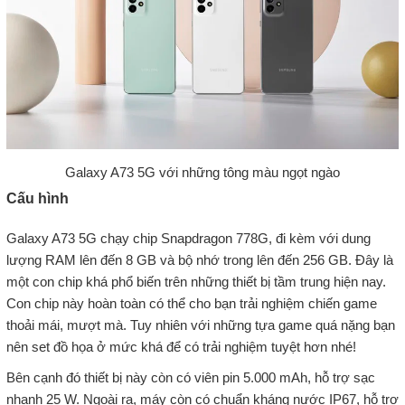
Galaxy A73 5G với những tông màu ngọt ngào
Cấu hình
Galaxy A73 5G chạy chip Snapdragon 778G, đi kèm với dung
lượng RAM lên đến 8 GB và bộ nhớ trong lên đến 256 GB. Đây là
một con chip khá phổ biến trên những thiết bị tầm trung hiện nay.
Con chip này hoàn toàn có thể cho bạn trải nghiệm chiến game
thoải mái, mượt mà. Tuy nhiên với những tựa game quá nặng bạn
nên set đồ họa ở mức khá để có trải nghiệm tuyệt hơn nhé!
Bên cạnh đó thiết bị này còn có viên pin 5.000 mAh, hỗ trợ sạc
nhanh 25 W. Ngoài ra, máy còn có chuẩn kháng nước IP67, hỗ trợ