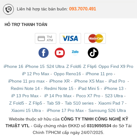
093.7070.491
Liên hệ hợp tác bán buôn:
HỖ TRỢ THANH TOÁN
iPhone 16
iPhone 15
S24 Ultra
Z Fold6
Z Flip6
Oppo Find X9 Pro
iP 12 Pro Max
-
Oppo Reno16
-
iPhone 11 pro
-
iPhone 11 pro max
-
iPhone XR
-
iPhone XS Max
-
iPad Pro
-
Redmi Note 14
-
Redmi Note 15
-
iPad Mini 5
-
iPhone 13
-
iP 13 Pro Max
-
iP 14 Pro Max
-
Poco X7 Pro
-
S23 Ultra
-
Z Fold5
-
Z Flip5
-
Tab S9
-
Tab S10 series
-
Xiaomi Pad 7
-
Xiaomi 15 Ultra
-
iPhone 17 Pro Max
-
Samsung S26 Ultra
Website thuộc sở hữu của
CÔNG TY TNHH CÔNG NGHỆ KỸ
THUẬT VTL
- Giấy chứng nhận ĐKKD số
0319050534
do Sở Tài
Chính TPHCM cấp ngày 24/07/2025.