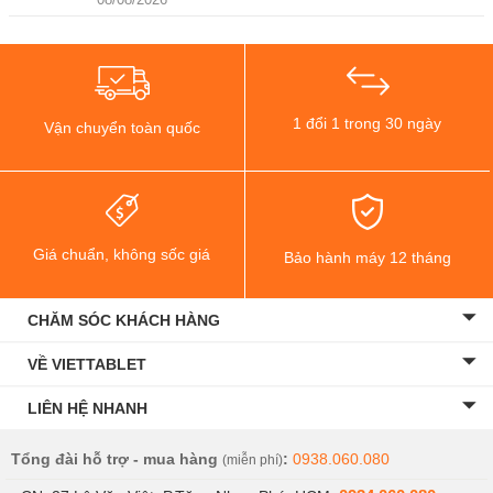
1 đổi 1 trong 30 ngày
Vận chuyển toàn quốc
Giá chuẩn, không sốc giá
Bảo hành máy 12 tháng
CHĂM SÓC KHÁCH HÀNG
VỀ VIETTABLET
LIÊN HỆ NHANH
Tổng đài hỗ trợ - mua hàng
:
0938.060.080
(miễn phí)