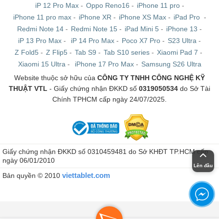
iP 12 Pro Max
-
Oppo Reno16
-
iPhone 11 pro
-
iPhone 11 pro max
-
iPhone XR
-
iPhone XS Max
-
iPad Pro
-
Redmi Note 14
-
Redmi Note 15
-
iPad Mini 5
-
iPhone 13
-
iP 13 Pro Max
-
iP 14 Pro Max
-
Poco X7 Pro
-
S23 Ultra
-
Z Fold5
-
Z Flip5
-
Tab S9
-
Tab S10 series
-
Xiaomi Pad 7
-
Xiaomi 15 Ultra
-
iPhone 17 Pro Max
-
Samsung S26 Ultra
Website thuộc sở hữu của
CÔNG TY TNHH CÔNG NGHỆ KỸ
THUẬT VTL
- Giấy chứng nhận ĐKKD số
0319050534
do Sở Tài
Chính TPHCM cấp ngày 24/07/2025.
Giấy chứng nhận ĐKKD số 0310459481 do Sở KHĐT TP.HCM cấp
ngày 06/01/2010
Lên đầu
viettablet.com
Bản quyền © 2010