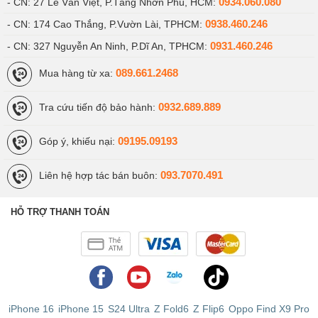
0934.060.080
- CN: 27 Lê Văn Việt, P.Tăng Nhơn Phú, HCM:
0938.460.246
- CN: 174 Cao Thắng, P.Vườn Lài, TPHCM:
0931.460.246
- CN: 327 Nguyễn An Ninh, P.Dĩ An, TPHCM:
089.661.2468
Mua hàng từ xa:
0932.689.889
Tra cứu tiến độ bảo hành:
09195.09193
Góp ý, khiếu nại:
093.7070.491
Liên hệ hợp tác bán buôn:
HỖ TRỢ THANH TOÁN
iPhone 16
iPhone 15
S24 Ultra
Z Fold6
Z Flip6
Oppo Find X9 Pro