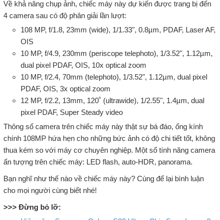
Về khả năng chụp ảnh, chiếc máy này dự kiến được trang bị đến
4 camera sau có độ phân giải lần lượt:
108 MP, f/1.8, 23mm (wide), 1/1.33", 0.8µm, PDAF, Laser AF,
OIS
10 MP, f/4.9, 230mm (periscope telephoto), 1/3.52", 1.12µm,
dual pixel PDAF, OIS, 10x optical zoom
10 MP, f/2.4, 70mm (telephoto), 1/3.52", 1.12µm, dual pixel
PDAF, OIS, 3x optical zoom
12 MP, f/2.2, 13mm, 120˚ (ultrawide), 1/2.55", 1.4µm, dual
pixel PDAF, Super Steady video
Thông số camera trên chiếc máy này thật sự bá đáo, ống kính
chính 108MP hứa hẹn cho những bức ảnh có độ chi tiết tốt, không
thua kém so với máy cơ chuyên nghiệp. Một số tính năng camera
ấn tượng trên chiếc máy: LED flash, auto-HDR, panorama.
Bạn nghĩ như thế nào về chiếc máy này? Cùng để lại bình luận
cho mọi người cùng biết nhé!
>>> Đừng bỏ lỡ: