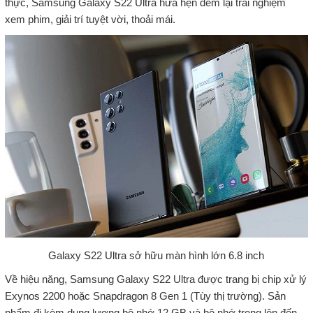
thực, Samsung Galaxy S22 Ultra hứa hẹn đem lại trải nghiệm
xem phim, giải trí tuyệt vời, thoải mái.
Galaxy S22 Ultra sở hữu màn hình lớn 6.8 inch
Về hiệu năng, Samsung Galaxy S22 Ultra được trang bị chip xử lý
Exynos 2200 hoặc Snapdragon 8 Gen 1 (Tùy thị trường). Sản
phẩm đi kèm dung lượng bộ nhớ 12 GB và bộ nhớ trong lên đến