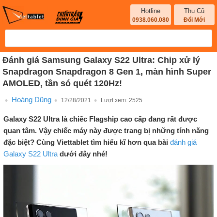
Hotline
Thu Cũ
0938.060.080
Đổi Mới
Đánh giá Samsung Galaxy S22 Ultra: Chip xử lý
Snapdragon Snapdragon 8 Gen 1, màn hình Super
AMOLED, tần só quét 120Hz!
Hoàng Dũng
12/28/2021
Lượt xem:
2525
Galaxy S22 Ultra là chiếc Flagship cao cấp đang rất được
quan tâm. Vậy chiếc máy này được trang bị những tính năng
đặc biệt? Cùng Viettablet tìm hiểu kĩ hơn qua bài
đánh giá
Galaxy S22 Ultra
dưới đây nhé!