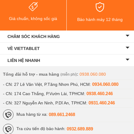
Giá chuẩn, không sốc giá
Bảo hành máy 12 tháng
CHĂM SÓC KHÁCH HÀNG
VỀ VIETTABLET
LIÊN HỆ NHANH
Tổng đài hỗ trợ - mua hàng
:
0938.060.080
(miễn phí)
0934.060.080
- CN: 27 Lê Văn Việt, P.Tăng Nhơn Phú, HCM:
0938.460.246
- CN: 174 Cao Thắng, P.Vườn Lài, TPHCM:
0931.460.246
- CN: 327 Nguyễn An Ninh, P.Dĩ An, TPHCM:
089.661.2468
Mua hàng từ xa:
0932.689.889
Tra cứu tiến độ bảo hành: