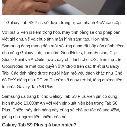
Galaxy Tab S9 Plus sẽ được trang bị sạc nhanh 45W cao cấp
Với bút S Pen đi kèm trong hộp, máy tính bảng sẽ cho phép bạn
viết ghi chú, vẽ và chụp ảnh màn hình sáng tạo. Hơn nữa,
Samsung đang mang đến một số ứng dụng rất hấp dẫn dành riêng
cho dòng Galaxy Tab, bao gồm GoodNotes, LumaFusion, Clip
Studio Point và ArcSite trước đây chỉ dành cho iOS. Trên thực tế,
GoodNotes ra mắt độc quyền ở Android trên các thiết bị Galaxy
Tab. Các tính năng được người hâm mộ yêu thích khác như Chế
độ DeX giống như PC và Đa cửa sổ quay trở lại, tăng cường tiện
ích của Galaxy Tab S9 Plus.
Samsung đã trang bị cho Galaxy Tab S9 Plus viên pin có cùng
kích thước 10.090mAh với viên pin xuất hiện bên trong Tab S8
Plus. Chiếc máy tính bảng này cũng sẽ chỗ trợ tốc độ sạc 45W,
giống như người tiền nhiệm của nó.
Galaxy Tab S9 Plus giá bao nhiêu?