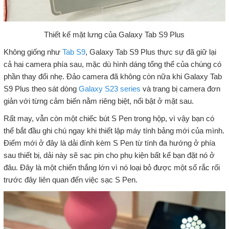
Thiết kế mặt lưng của Galaxy Tab S9 Plus
Không giống như
Tab S9
, Galaxy Tab S9 Plus thực sự đã giữ lại
cả hai camera phía sau, mặc dù hình dáng tổng thể của chúng có
phần thay đổi nhẹ. Đảo camera đã không còn nữa khi Galaxy Tab
S9 Plus theo sát dòng
Galaxy S23 series
và trang bị camera đơn
giản với từng cảm biến nằm riêng biệt, nổi bật ở mặt sau.
Rất may, vẫn còn một chiếc bút S Pen trong hộp, vì vậy bạn có
thể bắt đầu ghi chú ngay khi thiết lập máy tính bảng mới của mình.
Điểm mới ở đây là dải đính kèm S Pen từ tính đa hướng ở phía
sau thiết bị, dải này sẽ sạc pin cho phụ kiện bất kể bạn đặt nó ở
đâu. Đây là một chiến thắng lớn vì nó loại bỏ được một số rắc rối
trước đây liên quan đến việc sạc S Pen.