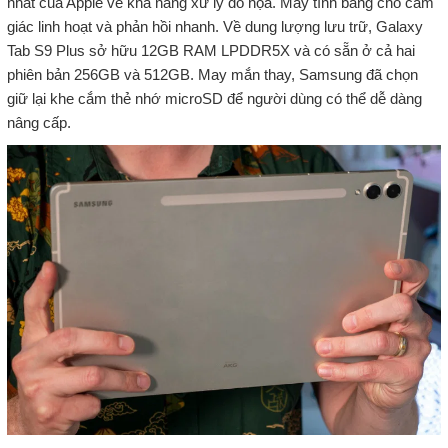
nhất của Apple về khả năng xử lý đồ họa. Máy tính bảng cho cảm
giác linh hoạt và phản hồi nhanh. Về dung lượng lưu trữ, Galaxy
Tab S9 Plus sở hữu 12GB RAM LPDDR5X và có sẵn ở cả hai
phiên bản 256GB và 512GB. May mắn thay, Samsung đã chọn
giữ lại khe cắm thẻ nhớ microSD để người dùng có thể dễ dàng
nâng cấp.