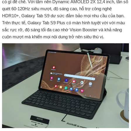
có gì để chê. Với tấm nền Dynamic AMOLED 2X 12,4 inch, tần số
quét 60-120Hz siêu mượt, độ sáng cao, hỗ trợ công nghệ
HDR10+, Galaxy Tab S9 dư sức đảm bảo mọi nhu cầu của bạn.
Trên thực tế, Galaxy Tab S9 Plus có màn hình tuyệt vời với màu
sắc rực rỡ, độ sáng tối đa cao nhờ Vision Booster và khả năng
cuộn mượt mà khiến mọi nội dung trở nên siêu thú vị.