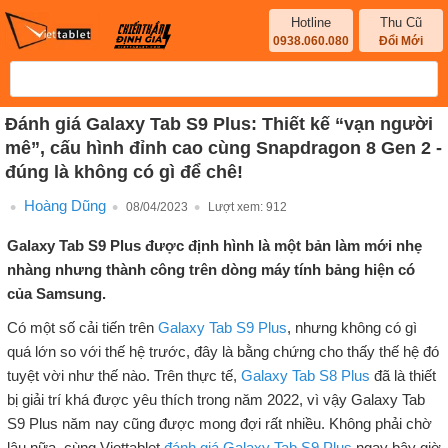
Hotline
Thu Cũ
0938.060.080
Đổi Mới
Đánh giá Galaxy Tab S9 Plus: Thiết kế “vạn người
mê”, cấu hình đỉnh cao cùng Snapdragon 8 Gen 2 -
đúng là không có gì để chê!
Hoàng Dũng
08/04/2023
Lượt xem:
912
Galaxy Tab S9 Plus được định hình là một bản làm mới nhẹ
nhàng nhưng thành công trên dòng máy tính bảng hiện có
của Samsung.
Có một số cải tiến trên
Galaxy Tab S9 Plus
, nhưng không có gì
quá lớn so với thế hệ trước, đây là bằng chứng cho thấy thế hệ đó
tuyệt vời như thế nào. Trên thực tế,
Galaxy Tab S8 Plus
đã là thiết
bị giải trí khá được yêu thích trong năm 2022, vì vậy Galaxy Tab
S9 Plus năm nay cũng được mong đợi rất nhiều. Không phải chờ
lâu nữa, cùng Viettablet
đánh giá Galaxy Tab S9 Plus
ngay bây giờ