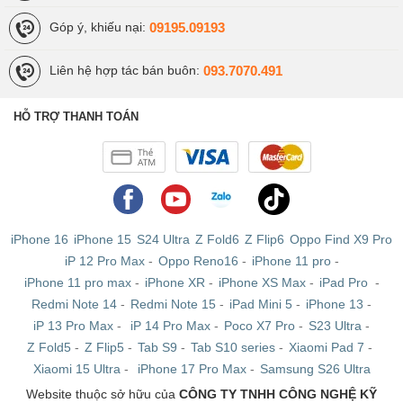
09195.09193
Góp ý, khiếu nại:
093.7070.491
Liên hệ hợp tác bán buôn:
HỖ TRỢ THANH TOÁN
iPhone 16
iPhone 15
S24 Ultra
Z Fold6
Z Flip6
Oppo Find X9 Pro
iP 12 Pro Max
-
Oppo Reno16
-
iPhone 11 pro
-
iPhone 11 pro max
-
iPhone XR
-
iPhone XS Max
-
iPad Pro
-
Redmi Note 14
-
Redmi Note 15
-
iPad Mini 5
-
iPhone 13
-
iP 13 Pro Max
-
iP 14 Pro Max
-
Poco X7 Pro
-
S23 Ultra
-
Z Fold5
-
Z Flip5
-
Tab S9
-
Tab S10 series
-
Xiaomi Pad 7
-
Xiaomi 15 Ultra
-
iPhone 17 Pro Max
-
Samsung S26 Ultra
Website thuộc sở hữu của
CÔNG TY TNHH CÔNG NGHỆ KỸ