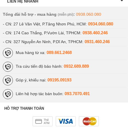
LIÊN HỆ NHANH
Tổng đài hỗ trợ - mua hàng
:
0938.060.080
(miễn phí)
0934.060.080
- CN: 27 Lê Văn Việt, P.Tăng Nhơn Phú, HCM:
0938.460.246
- CN: 174 Cao Thắng, P.Vườn Lài, TPHCM:
0931.460.246
- CN: 327 Nguyễn An Ninh, P.Dĩ An, TPHCM:
089.661.2468
Mua hàng từ xa:
0932.689.889
Tra cứu tiến độ bảo hành:
09195.09193
Góp ý, khiếu nại:
093.7070.491
Liên hệ hợp tác bán buôn:
HỖ TRỢ THANH TOÁN