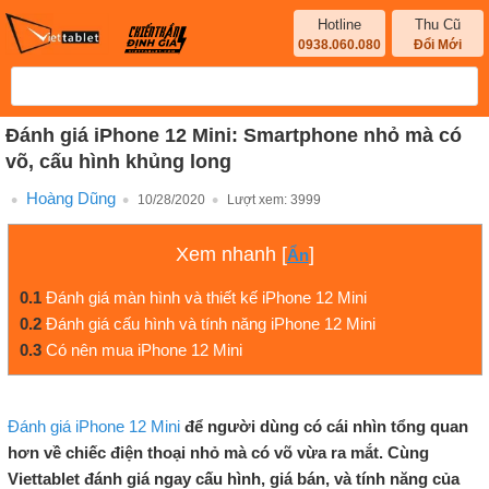
Hotline
Thu Cũ
0938.060.080
Đổi Mới
Đánh giá iPhone 12 Mini: Smartphone nhỏ mà có
võ, cấu hình khủng long
Hoàng Dũng
10/28/2020
Lượt xem:
3999
Xem nhanh
[
]
Ẩn
0.1
Đánh giá màn hình và thiết kế iPhone 12 Mini
0.2
Đánh giá cấu hình và tính năng iPhone 12 Mini
0.3
Có nên mua iPhone 12 Mini
Đánh giá iPhone 12 Mini
để người dùng có cái nhìn tổng quan
hơn về chiếc điện thoại nhỏ mà có võ vừa ra mắt. Cùng
Viettablet đánh giá ngay cấu hình, giá bán, và tính năng của