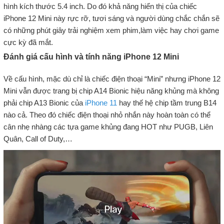
hình kích thước 5.4 inch. Do đó khả năng hiển thị của chiếc
iPhone 12 Mini này rực rỡ, tươi sáng và người dùng chắc chắn sẽ
có những phút giây trải nghiệm xem phim,làm việc hay chơi game
cực kỳ đã mắt.
Đánh giá cấu hình và tính năng iPhone 12 Mini
Về cấu hình, mặc dù chỉ là chiếc điện thoại “Mini” nhưng iPhone 12
Mini vẫn được trang bị chip A14 Bionic hiệu năng khủng mà không
phải chip A13 Bionic của
iPhone 11
hay thế hệ chip tầm trung B14
nào cả. Theo đó chiếc điện thoại nhỏ nhắn này hoàn toàn có thể
cân nhẹ nhàng các tựa game khủng đang HOT như PUGB, Liên
Quân, Call of Duty,…