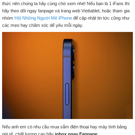
thức nên chúng ta hãy cùng chờ xem nhé! Nếu bạn là 1 iFans thì
hãy theo dõi ngay fanpage và trang web Viettablet, hoặc tham gia
nhóm
Hội Những Người Mê iPhone
để cập nhật tin tức cũng như
các mẹo hay chăm sóc dế yêu mỗi ngày.
Nếu anh em có nhu cầu mua sắm điện thoại hay máy tính bảng
giá rẻ, chất lượng cao hãy
inbox ngay Fanpage