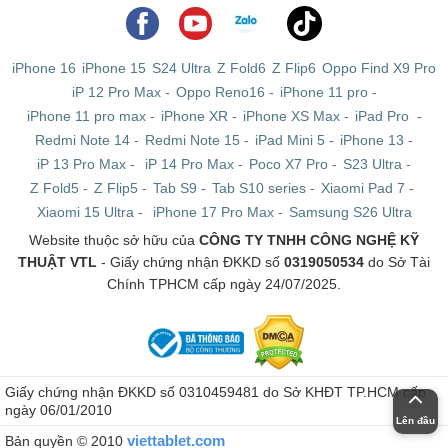
iPhone 16
iPhone 15
S24 Ultra
Z Fold6
Z Flip6
Oppo Find X9 Pro
iP 12 Pro Max
-
Oppo Reno16
-
iPhone 11 pro
-
iPhone 11 pro max
-
iPhone XR
-
iPhone XS Max
-
iPad Pro
-
Redmi Note 14
-
Redmi Note 15
-
iPad Mini 5
-
iPhone 13
-
iP 13 Pro Max
-
iP 14 Pro Max
-
Poco X7 Pro
-
S23 Ultra
-
Z Fold5
-
Z Flip5
-
Tab S9
-
Tab S10 series
-
Xiaomi Pad 7
-
Xiaomi 15 Ultra
-
iPhone 17 Pro Max
-
Samsung S26 Ultra
Website thuộc sở hữu của
CÔNG TY TNHH CÔNG NGHỆ KỸ
THUẬT VTL
- Giấy chứng nhận ĐKKD số
0319050534
do Sở Tài
Chính TPHCM cấp ngày 24/07/2025.
Giấy chứng nhận ĐKKD số 0310459481 do Sở KHĐT TP.HCM cấp
ngày 06/01/2010
Lên đầu
viettablet.com
Bản quyền © 2010