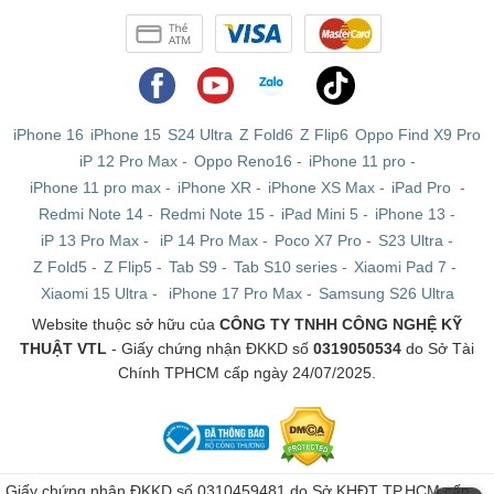
iPhone 16
iPhone 15
S24 Ultra
Z Fold6
Z Flip6
Oppo Find X9 Pro
iP 12 Pro Max
-
Oppo Reno16
-
iPhone 11 pro
-
iPhone 11 pro max
-
iPhone XR
-
iPhone XS Max
-
iPad Pro
-
Redmi Note 14
-
Redmi Note 15
-
iPad Mini 5
-
iPhone 13
-
iP 13 Pro Max
-
iP 14 Pro Max
-
Poco X7 Pro
-
S23 Ultra
-
Z Fold5
-
Z Flip5
-
Tab S9
-
Tab S10 series
-
Xiaomi Pad 7
-
Xiaomi 15 Ultra
-
iPhone 17 Pro Max
-
Samsung S26 Ultra
Website thuộc sở hữu của
CÔNG TY TNHH CÔNG NGHỆ KỸ
THUẬT VTL
- Giấy chứng nhận ĐKKD số
0319050534
do Sở Tài
Chính TPHCM cấp ngày 24/07/2025.
Giấy chứng nhận ĐKKD số 0310459481 do Sở KHĐT TP.HCM cấp