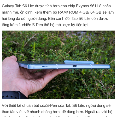
Galaxy Tab S6 Lite được tích hợp con chip Exynos 9611 8 nhân
mạnh mẽ, ổn định, kèm thêm bộ RAM/ ROM 4 GB/ 64 GB sẽ làm
hài lòng đa số người dùng. Bên cạnh đó, Tab S6 Lite còn được
tặng kèm 1 chiếc S-Pen thế hệ mới cực kỳ tiện lợi.
Với thiết kế chuẩn bút củaS-Pen của Tab S6 Lite, ngừoi dung sẽ
thao tác viết, vẽ nhanh chóng hơn, dễ dàng hơn. Ngoài ra, với bộ