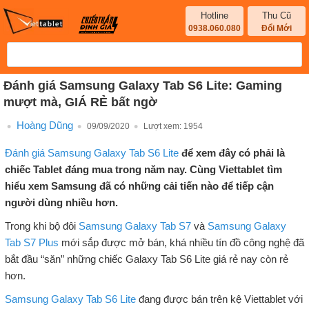
Hotline
Thu Cũ
0938.060.080
Đổi Mới
Đánh giá Samsung Galaxy Tab S6 Lite: Gaming
mượt mà, GIÁ RẺ bất ngờ
Hoàng Dũng
09/09/2020
Lượt xem:
1954
Đánh giá Samsung Galaxy Tab S6 Lite
để xem đây có phải là
chiếc Tablet đáng mua trong năm nay. Cùng Viettablet tìm
hiểu xem Samsung đã có những cải tiến nào để tiếp cận
người dùng nhiều hơn.
Trong khi bộ đôi
Samsung Galaxy Tab S7
và
Samsung Galaxy
Tab S7 Plus
mới sắp được mở bán, khá nhiều tín đồ công nghệ đã
bắt đầu “săn” những chiếc Galaxy Tab S6 Lite giá rẻ nay còn rẻ
hơn.
Samsung Galaxy Tab S6 Lite
đang được bán trên kệ Viettablet với