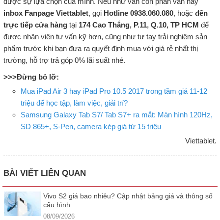
được sự lựa chọn của mình. Nếu như vẫn còn phân vân hãy
inbox Fanpage Viettablet
, gọi
Hotline 0938.060.080
, hoặc
đến
trực tiếp cửa hàng
tại
174 Cao Thắng, P.11, Q.10, TP HCM
để
được nhân viên tư vấn kỹ hơn, cũng như tự tay trải nghiệm sản
phẩm trước khi bạn đưa ra quyết định mua với giá rẻ nhất thị
trường, hỗ trợ trả góp 0% lãi suất nhé.
>>>Đừng bỏ lỡ:
Mua iPad Air 3 hay iPad Pro 10.5 2017 trong tầm giá 11-12
triệu để học tập, làm việc, giải trí?
Samsung Galaxy Tab S7/ Tab S7+ ra mắt: Màn hình 120Hz,
SD 865+, S-Pen, camera kép giá từ 15 triệu
Viettablet.
BÀI VIẾT LIÊN QUAN
Vivo S2 giá bao nhiêu? Cập nhật bảng giá và thông số
cấu hình
08/09/2026