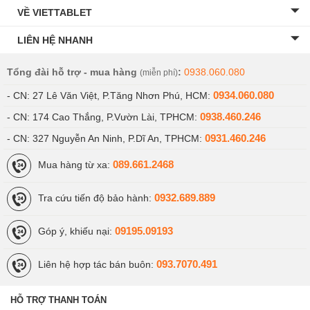
VỀ VIETTABLET
LIÊN HỆ NHANH
Tổng đài hỗ trợ - mua hàng
:
0938.060.080
(miễn phí)
0934.060.080
- CN: 27 Lê Văn Việt, P.Tăng Nhơn Phú, HCM:
0938.460.246
- CN: 174 Cao Thắng, P.Vườn Lài, TPHCM:
0931.460.246
- CN: 327 Nguyễn An Ninh, P.Dĩ An, TPHCM:
089.661.2468
Mua hàng từ xa:
0932.689.889
Tra cứu tiến độ bảo hành:
09195.09193
Góp ý, khiếu nại:
093.7070.491
Liên hệ hợp tác bán buôn:
HỖ TRỢ THANH TOÁN