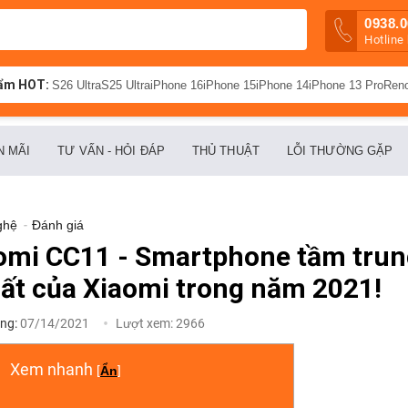
0938.0
Hotline
ẩm HOT:
S26 Ultra
S25 Ultra
iPhone 16
iPhone 15
iPhone 14
iPhone 13 Pro
Ren
N MÃI
TƯ VẤN - HỎI ĐÁP
THỦ THUẬT
LỖI THƯỜNG GẶP
ghệ
-
Đánh giá
aomi CC11 - Smartphone tầm tru
ất của Xiaomi trong năm 2021!
ng:
07/14/2021
Lượt xem:
2966
Xem nhanh
[
Ẩn
]