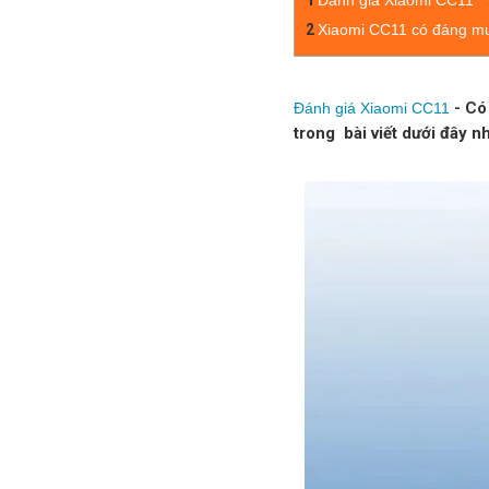
1
Đánh giá Xiaomi CC11
2
Xiaomi CC11 có đáng m
- Có 
Đánh giá Xiaomi CC11
trong bài viết dưới đây n