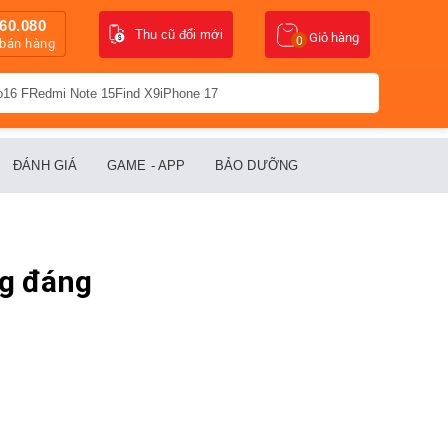
60.080
Thu cũ đổi mới
Giỏ hàng
0
 bán hàng
o16 F
Redmi Note 15
Find X9
iPhone 17
ĐÁNH GIÁ
GAME - APP
BẢO DƯỠNG
ng đáng