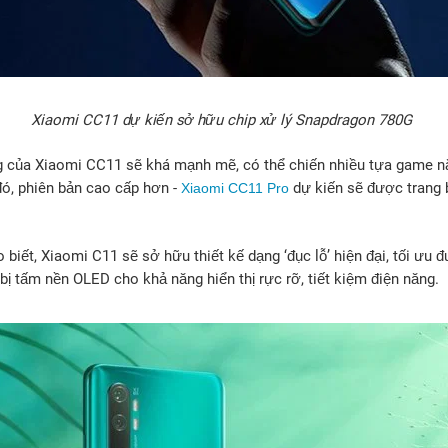
Xiaomi CC11 dự kiến sở hữu chip xử lý Snapdragon 780G
ng của Xiaomi CC11 sẽ khá mạnh mẽ, có thể chiến nhiều tựa game n
ó, phiên bản cao cấp hơn -
dự kiến sẽ được trang 
Xiaomi CC11 Pro
o biết, Xiaomi C11 sẽ sở hữu thiết kế dạng ‘đục lỗ’ hiện đại, tối ưu 
ị tấm nền OLED cho khả năng hiển thị rực rỡ, tiết kiệm điện năng.