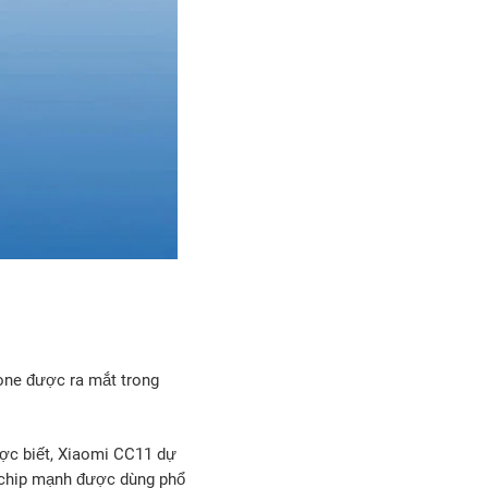
one được ra mắt trong
ược biết, Xiaomi CC11 dự
n chip mạnh được dùng phổ