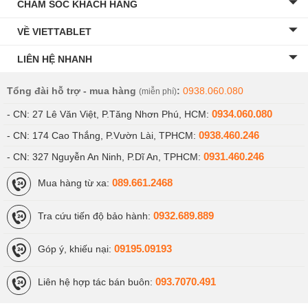
CHĂM SÓC KHÁCH HÀNG
VỀ VIETTABLET
LIÊN HỆ NHANH
Tổng đài hỗ trợ - mua hàng
:
0938.060.080
(miễn phí)
0934.060.080
- CN: 27 Lê Văn Việt, P.Tăng Nhơn Phú, HCM:
0938.460.246
- CN: 174 Cao Thắng, P.Vườn Lài, TPHCM:
0931.460.246
- CN: 327 Nguyễn An Ninh, P.Dĩ An, TPHCM:
089.661.2468
Mua hàng từ xa:
0932.689.889
Tra cứu tiến độ bảo hành:
09195.09193
Góp ý, khiếu nại:
093.7070.491
Liên hệ hợp tác bán buôn: