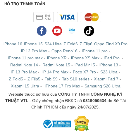
HỖ TRỢ THANH TOÁN
iPhone 16
iPhone 15
S24 Ultra
Z Fold6
Z Flip6
Oppo Find X9 Pro
iP 12 Pro Max
-
Oppo Reno16
-
iPhone 11 pro
-
iPhone 11 pro max
-
iPhone XR
-
iPhone XS Max
-
iPad Pro
-
Redmi Note 14
-
Redmi Note 15
-
iPad Mini 5
-
iPhone 13
-
iP 13 Pro Max
-
iP 14 Pro Max
-
Poco X7 Pro
-
S23 Ultra
-
Z Fold5
-
Z Flip5
-
Tab S9
-
Tab S10 series
-
Xiaomi Pad 7
-
Xiaomi 15 Ultra
-
iPhone 17 Pro Max
-
Samsung S26 Ultra
Website thuộc sở hữu của
CÔNG TY TNHH CÔNG NGHỆ KỸ
THUẬT VTL
- Giấy chứng nhận ĐKKD số
0319050534
do Sở Tài
Chính TPHCM cấp ngày 24/07/2025.