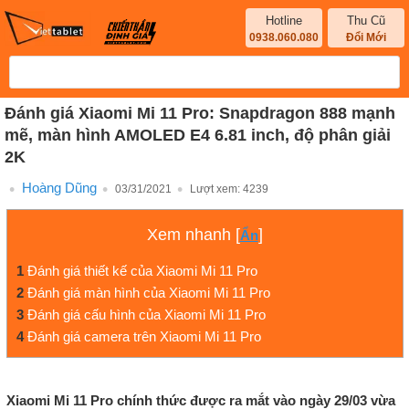
Hotline
Thu Cũ
0938.060.080
Đổi Mới
Đánh giá Xiaomi Mi 11 Pro: Snapdragon 888 mạnh
mẽ, màn hình AMOLED E4 6.81 inch, độ phân giải
2K
Hoàng Dũng
03/31/2021
Lượt xem:
4239
Xem nhanh
[
]
Ẩn
1
Đánh giá thiết kế của Xiaomi Mi 11 Pro
2
Đánh giá màn hình của Xiaomi Mi 11 Pro
3
Đánh giá cấu hình của Xiaomi Mi 11 Pro
4
Đánh giá camera trên Xiaomi Mi 11 Pro
Xiaomi Mi 11 Pro chính thức được ra mắt vào ngày 29/03 vừa