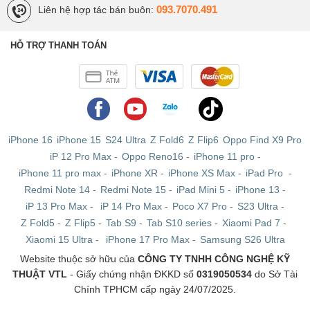
093.7070.491
Liên hệ hợp tác bán buôn:
HỖ TRỢ THANH TOÁN
iPhone 16
iPhone 15
S24 Ultra
Z Fold6
Z Flip6
Oppo Find X9 Pro
iP 12 Pro Max
-
Oppo Reno16
-
iPhone 11 pro
-
iPhone 11 pro max
-
iPhone XR
-
iPhone XS Max
-
iPad Pro
-
Redmi Note 14
-
Redmi Note 15
-
iPad Mini 5
-
iPhone 13
-
iP 13 Pro Max
-
iP 14 Pro Max
-
Poco X7 Pro
-
S23 Ultra
-
Z Fold5
-
Z Flip5
-
Tab S9
-
Tab S10 series
-
Xiaomi Pad 7
-
Xiaomi 15 Ultra
-
iPhone 17 Pro Max
-
Samsung S26 Ultra
Website thuộc sở hữu của
CÔNG TY TNHH CÔNG NGHỆ KỸ
THUẬT VTL
- Giấy chứng nhận ĐKKD số
0319050534
do Sở Tài
Chính TPHCM cấp ngày 24/07/2025.