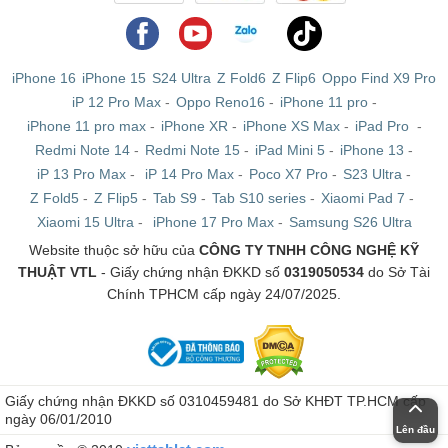
iPhone 16
iPhone 15
S24 Ultra
Z Fold6
Z Flip6
Oppo Find X9 Pro
iP 12 Pro Max
-
Oppo Reno16
-
iPhone 11 pro
-
iPhone 11 pro max
-
iPhone XR
-
iPhone XS Max
-
iPad Pro
-
Redmi Note 14
-
Redmi Note 15
-
iPad Mini 5
-
iPhone 13
-
iP 13 Pro Max
-
iP 14 Pro Max
-
Poco X7 Pro
-
S23 Ultra
-
Z Fold5
-
Z Flip5
-
Tab S9
-
Tab S10 series
-
Xiaomi Pad 7
-
Xiaomi 15 Ultra
-
iPhone 17 Pro Max
-
Samsung S26 Ultra
Website thuộc sở hữu của
CÔNG TY TNHH CÔNG NGHỆ KỸ
THUẬT VTL
- Giấy chứng nhận ĐKKD số
0319050534
do Sở Tài
Chính TPHCM cấp ngày 24/07/2025.
Giấy chứng nhận ĐKKD số 0310459481 do Sở KHĐT TP.HCM cấp
ngày 06/01/2010
Lên đầu