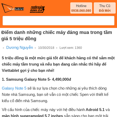
Hotline
Thu Cũ
0938.060.080
Đổi Mới
Điểm danh những chiếc máy đáng mua trong tầm
giá 5 triệu đồng
Dương Nguyễn
10/30/2018
Lượt xem:
1360
5 triệu đồng là một mức giá tốt để khách hàng có thể sắm một
chiếc máy tầm trung và nếu bạn đang cân nhắc thì hãy để
Viettablet gợi ý cho bạn nhé!
1. Samsung Galaxy Note 5- 4,490,000đ
Galaxy Note 5
sẽ là sự lựa chọn cho những ai yêu thích dòng
Note nhà Samsung, bạn sẽ vẫn có một chiếc Spen với thiết kế
kiểu cổ điển nhà Samsung.
Về cấu hình của chiếc máy này với hệ điều hành
Adroid 5.1
và
màn hình superamoled 5,7 inches
sẵn sàng cho bạn một trải