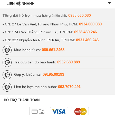
LIÊN HỆ NHANH
Tổng đài hỗ trợ - mua hàng
:
0938.060.080
(miễn phí)
0934.060.080
- CN: 27 Lê Văn Việt, P.Tăng Nhơn Phú, HCM:
0938.460.246
- CN: 174 Cao Thắng, P.Vườn Lài, TPHCM:
0931.460.246
- CN: 327 Nguyễn An Ninh, P.Dĩ An, TPHCM:
089.661.2468
Mua hàng từ xa:
0932.689.889
Tra cứu tiến độ bảo hành:
09195.09193
Góp ý, khiếu nại:
093.7070.491
Liên hệ hợp tác bán buôn:
HỖ TRỢ THANH TOÁN