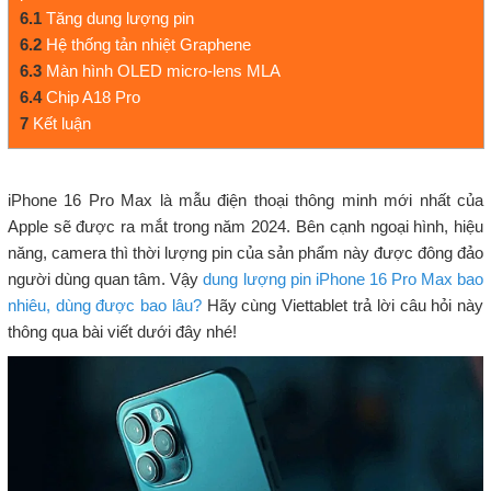
6.1
Tăng dung lượng pin
6.2
Hệ thống tản nhiệt Graphene
6.3
Màn hình OLED micro-lens MLA
6.4
Chip A18 Pro
7
Kết luận
iPhone 16 Pro Max là mẫu điện thoại thông minh mới nhất của
Apple sẽ được ra mắt trong năm 2024. Bên cạnh ngoại hình, hiệu
năng, camera thì thời lượng pin của sản phẩm này được đông đảo
người dùng quan tâm. Vậy
dung lượng pin iPhone 16 Pro Max bao
nhiêu, dùng được bao lâu?
Hãy cùng Viettablet trả lời câu hỏi này
thông qua bài viết dưới đây nhé!