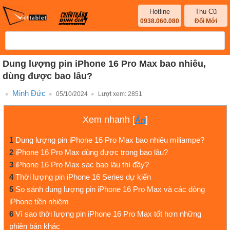
Hotline
Thu Cũ
0938.060.080
Đổi Mới
Dung lượng pin iPhone 16 Pro Max bao nhiêu,
dùng được bao lâu?
Minh Đức
05/10/2024
Lượt xem:
2851
Xem nhanh
[
]
Ẩn
1
Dung lượng pin iPhone 16 Pro Max bao nhiêu miliampe?
2
iPhone 16 Pro Max dùng được trong bao lâu?
3
iPhone 16 Pro Max sạc bao lâu thì đầy?
4
Thời lượng pin iPhone 16 Series dự kiến
5
So sánh dung lượng pin iPhone 16 Pro Max và các dòng
iPhone tiền nhiệm
6
Vì sao thời lượng pin iPhone 16 Pro Max tốt hơn những
phiên bản khác