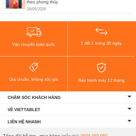
theo phong thủy
08/05/2026
1 đổi 1 trong 30 ngày
Vận chuyển toàn quốc
Giá chuẩn, không sốc giá
Bảo hành máy 12 tháng
CHĂM SÓC KHÁCH HÀNG
VỀ VIETTABLET
LIÊN HỆ NHANH
Tổng đài hỗ trợ - mua hàng
:
0938.060.080