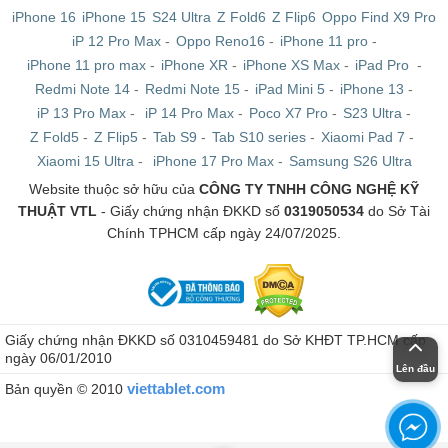
iPhone 16
iPhone 15
S24 Ultra
Z Fold6
Z Flip6
Oppo Find X9 Pro
iP 12 Pro Max
-
Oppo Reno16
-
iPhone 11 pro
-
iPhone 11 pro max
-
iPhone XR
-
iPhone XS Max
-
iPad Pro
-
Redmi Note 14
-
Redmi Note 15
-
iPad Mini 5
-
iPhone 13
-
iP 13 Pro Max
-
iP 14 Pro Max
-
Poco X7 Pro
-
S23 Ultra
-
Z Fold5
-
Z Flip5
-
Tab S9
-
Tab S10 series
-
Xiaomi Pad 7
-
Xiaomi 15 Ultra
-
iPhone 17 Pro Max
-
Samsung S26 Ultra
Website thuộc sở hữu của
CÔNG TY TNHH CÔNG NGHỆ KỸ
THUẬT VTL
- Giấy chứng nhận ĐKKD số
0319050534
do Sở Tài
Chính TPHCM cấp ngày 24/07/2025.
Giấy chứng nhận ĐKKD số 0310459481 do Sở KHĐT TP.HCM cấp
ngày 06/01/2010
Lên đầu
viettablet.com
Bản quyền © 2010