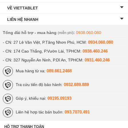
VỀ VIETTABLET
LIÊN HỆ NHANH
Tổng đài hỗ trợ - mua hàng
:
0938.060.080
(miễn phí)
0934.060.080
- CN: 27 Lê Văn Việt, P.Tăng Nhơn Phú, HCM:
0938.460.246
- CN: 174 Cao Thắng, P.Vườn Lài, TPHCM:
0931.460.246
- CN: 327 Nguyễn An Ninh, P.Dĩ An, TPHCM:
089.661.2468
Mua hàng từ xa:
0932.689.889
Tra cứu tiến độ bảo hành:
09195.09193
Góp ý, khiếu nại:
093.7070.491
Liên hệ hợp tác bán buôn:
HỖ TRỢ THANH TOÁN