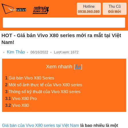
Hotline
Thu Cũ
0938.060.080
Đổi Mới
HOT - Giá bán Vivo X80 series mới ra mắt tại Việt
Nam!
Kim Thảo
06/16/2022
Lượt xem:
1672
Xem nhanh
[
]
Ẩn
1
Giá bán Vivo X80 Series
2
Một số ảnh thực tế của Vivo X80 series
3
Thông số kỹ thuật của Vivo X80 series
3.1
Vivo X80 Pro
3.2
Vivo X80
Giá bán của Vivo X80 series tại Việt Nam
là bao nhiêu là một