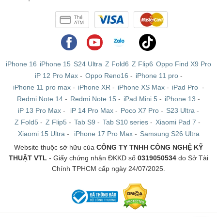
iPhone 16
iPhone 15
S24 Ultra
Z Fold6
Z Flip6
Oppo Find X9 Pro
iP 12 Pro Max
-
Oppo Reno16
-
iPhone 11 pro
-
iPhone 11 pro max
-
iPhone XR
-
iPhone XS Max
-
iPad Pro
-
Redmi Note 14
-
Redmi Note 15
-
iPad Mini 5
-
iPhone 13
-
iP 13 Pro Max
-
iP 14 Pro Max
-
Poco X7 Pro
-
S23 Ultra
-
Z Fold5
-
Z Flip5
-
Tab S9
-
Tab S10 series
-
Xiaomi Pad 7
-
Xiaomi 15 Ultra
-
iPhone 17 Pro Max
-
Samsung S26 Ultra
Website thuộc sở hữu của
CÔNG TY TNHH CÔNG NGHỆ KỸ
THUẬT VTL
- Giấy chứng nhận ĐKKD số
0319050534
do Sở Tài
Chính TPHCM cấp ngày 24/07/2025.