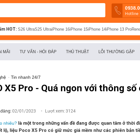
0938.0
Hotline
ẩm HOT:
S26 Ultra
S25 Ultra
iPhone 16
iPhone 15
iPhone 14
iPhone 13 Pro
Ren
N MÃI
TƯ VẤN - HỎI ĐÁP
THỦ THUẬT
LỖI THƯỜNG GẶP
ghệ
-
Tin nhanh 24/7
 X5 Pro - Quá ngon với thông số
 đăng:
02/01/2023
Lượt xem:
3124
là một trong những vấn đề đang được quan tâm ở thời đi
o nhiêu?
ết lộ, liệu Poco X5 Pro có giữ mức giá mềm như các phiên bản ti