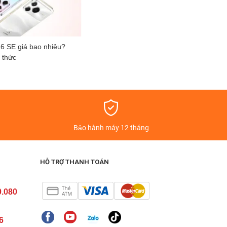
6 SE giá bao nhiêu?
 thức
á
Bảo hành máy 12 tháng
HỖ TRỢ THANH TOÁN
0.080
6