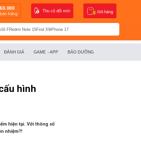
60.080
Thu cũ đổi mới
Giỏ hàng
0
 bán hàng
o16 F
Redmi Note 15
Find X9
iPhone 17
ĐÁNH GIÁ
GAME - APP
BẢO DƯỠNG
 cấu hình
ểm hiện tại. Với thông số
ền nhiệm?!