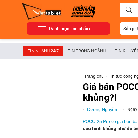
Danh mục sản phẩm
Sản ph
TIN NHANH 24/7
TIN TRONG NGÀNH
TIN KHUYẾ
Trang chủ
-
Tin tức công n
Giá bán POCO
khủng?!
Dương Nguyễn
Ngày
POCO X5 Pro có giá bán ba
cấu hình khủng như đã ti