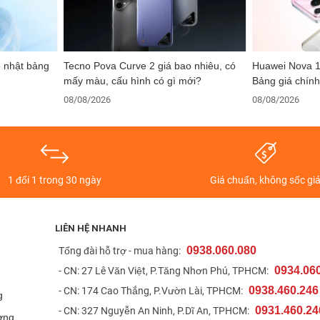
p nhật bảng
Tecno Pova Curve 2 giá bao nhiêu, có
Huawei Nova 1
mấy màu, cấu hình có gì mới?
Bảng giá chính
08/08/2026
08/08/2026
1 đổi 1 trong 30 ngày
Giá chuẩn, không sốc gi
LIÊN HỆ NHANH
0938.060.080
t
Tổng đài hỗ trợ - mua hàng:
0934.06
- CN: 27 Lê Văn Việt, P.Tăng Nhơn Phú, TPHCM:
0938.460.246
- CN: 174 Cao Thắng, P.Vườn Lài, TPHCM:
g
0931.460.24
- CN: 327 Nguyễn An Ninh, P.Dĩ An, TPHCM:
ợng