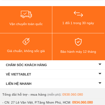
1 đổi 1 trong 30 ngày
Vận chuyển toàn quốc
Giá chuẩn, không sốc giá
Bảo hành máy 12 tháng
CHĂM SÓC KHÁCH HÀNG
VỀ VIETTABLET
LIÊN HỆ NHANH
Tổng đài hỗ trợ - mua hàng
:
0938.060.080
(miễn phí)
0934.060.080
- CN: 27 Lê Văn Việt, P.Tăng Nhơn Phú, HCM: