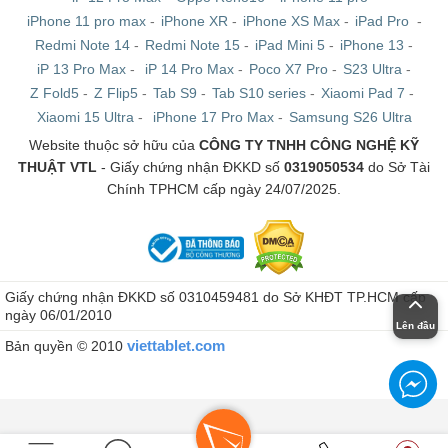
iPhone 11 pro max
-
iPhone XR
-
iPhone XS Max
-
iPad Pro
-
Redmi Note 14
-
Redmi Note 15
-
iPad Mini 5
-
iPhone 13
-
iP 13 Pro Max
-
iP 14 Pro Max
-
Poco X7 Pro
-
S23 Ultra
-
Z Fold5
-
Z Flip5
-
Tab S9
-
Tab S10 series
-
Xiaomi Pad 7
-
Xiaomi 15 Ultra
-
iPhone 17 Pro Max
-
Samsung S26 Ultra
Website thuộc sở hữu của
CÔNG TY TNHH CÔNG NGHỆ KỸ
THUẬT VTL
- Giấy chứng nhận ĐKKD số
0319050534
do Sở Tài
Chính TPHCM cấp ngày 24/07/2025.
Giấy chứng nhận ĐKKD số 0310459481 do Sở KHĐT TP.HCM cấp
ngày 06/01/2010
Lên đầu
viettablet.com
Bản quyền © 2010