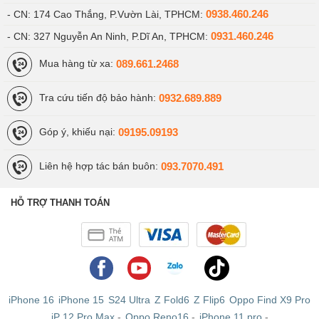
0938.460.246
- CN: 174 Cao Thắng, P.Vườn Lài, TPHCM:
0931.460.246
- CN: 327 Nguyễn An Ninh, P.Dĩ An, TPHCM:
089.661.2468
Mua hàng từ xa:
0932.689.889
Tra cứu tiến độ bảo hành:
09195.09193
Góp ý, khiếu nại:
093.7070.491
Liên hệ hợp tác bán buôn:
HỖ TRỢ THANH TOÁN
iPhone 16
iPhone 15
S24 Ultra
Z Fold6
Z Flip6
Oppo Find X9 Pro
iP 12 Pro Max
-
Oppo Reno16
-
iPhone 11 pro
-