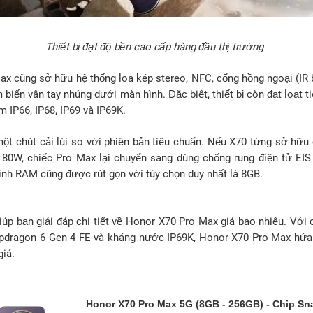
Thiết bị đạt độ bền cao cấp hàng đầu thị trường
x cũng sở hữu hệ thống loa kép stereo, NFC, cổng hồng ngoại (IR bl
 biến vân tay nhúng dưới màn hình. Đặc biệt, thiết bị còn đạt loạt 
 IP66, IP68, IP69 và IP69K.
t chút cải lùi so với phiên bản tiêu chuẩn. Nếu X70 từng sở hữ
80W, chiếc Pro Max lại chuyển sang dùng chống rung điện tử EIS 
ình RAM cũng được rút gọn với tùy chọn duy nhất là 8GB.
iúp bạn giải đáp chi tiết về Honor X70 Pro Max giá bao nhiêu. Với
pdragon 6 Gen 4 FE và kháng nước IP69K, Honor X70 Pro Max hứa 
giá.
Honor X70 Pro Max 5G (8GB - 256GB) - Chip Sn