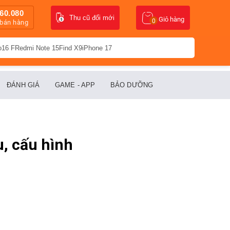
60.080
Thu cũ đổi mới
Giỏ hàng
0
 bán hàng
o16 F
Redmi Note 15
Find X9
iPhone 17
ĐÁNH GIÁ
GAME - APP
BẢO DƯỠNG
, cấu hình