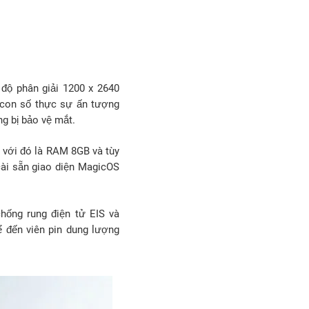
độ phân giải 1200 x 2640
t con số thực sự ấn tượng
g bị bảo vệ mắt.
 với đó là RAM 8GB và tùy
 cài sẵn giao diện MagicOS
hống rung điện tử EIS và
ể đến viên pin dung lượng