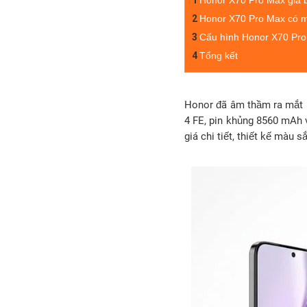
1
Honor X70 Pro Max giá 
2
Honor X70 Pro Max có 
3
Cấu hình Honor X70 Pr
4
Tổng kết
Honor đã âm thầm ra mắ
4 FE, pin khủng 8560 mAh
giá chi tiết, thiết kế màu