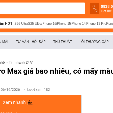
0938.0
Hotline
ẩm HOT:
S26 Ultra
S25 Ultra
iPhone 16
iPhone 15
iPhone 14
iPhone 13 Pro
Ren
N MÃI
TƯ VẤN - HỎI ĐÁP
THỦ THUẬT
LỖI THƯỜNG GẶP
ghệ
-
Tin nhanh 24/7
o Max giá bao nhiêu, có mấy màu
:
06/16/2026
Lượt xem:
182
Xem nhanh
[
Ẩn
]