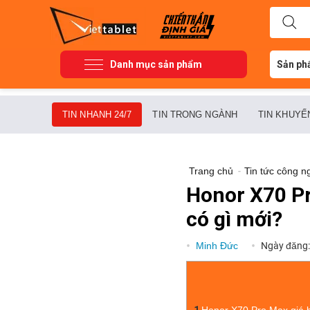
Danh mục sản phẩm
Sản ph
TIN NHANH 24/7
TIN TRONG NGÀNH
TIN KHUYẾ
Trang chủ
-
Tin tức công n
Honor X70 Pr
có gì mới?
Minh Đức
Ngày đăng