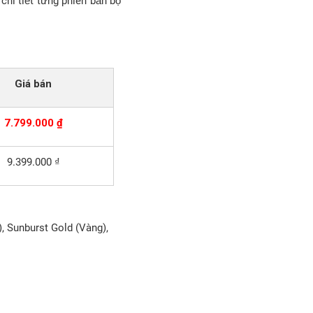
chi tiết từng phiên bản bộ
Giá bán
7.799.000 ₫
9.399.000 ₫
, Sunburst Gold (Vàng),