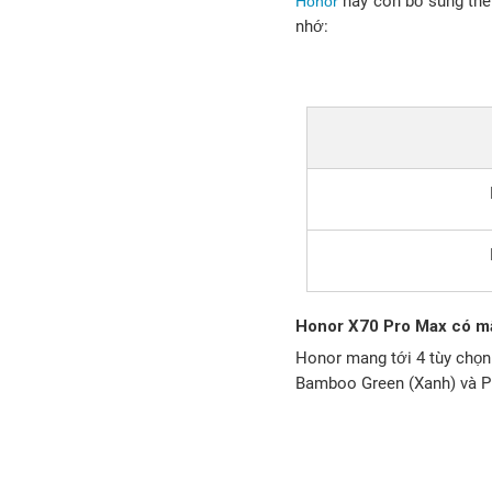
này còn bổ sung thêm
Honor
nhớ:
Honor X70 Pro Max có m
Honor mang tới 4 tùy chọn
Bamboo Green (Xanh) và P