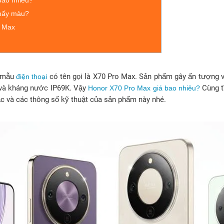
bao nhiêu?
mấy màu?
o Max
t mẫu
có tên gọi là X70 Pro Max. Sản phẩm gây ấn tượng 
điện thoại
 và kháng nước IP69K. Vậy
Cùng t
Honor X70 Pro Max giá bao nhiêu?
 sắc và các thông số kỹ thuật của sản phẩm này nhé.