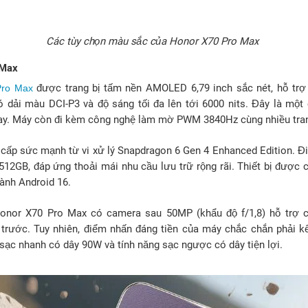
Các tùy chọn màu sắc của Honor X70 Pro Max
 Max
được trang bị tấm nền AMOLED 6,79 inch sắc nét, hỗ trợ 
Pro Max
ó dải màu DCI-P3 và độ sáng tối đa lên tới 6000 nits. Đây là mộ
nay. Máy còn đi kèm công nghệ làm mờ PWM 3840Hz cùng nhiều tran
cấp sức mạnh từ vi xử lý Snapdragon 6 Gen 4 Enhanced Edition. Đi
 512GB, đáp ứng thoải mái nhu cầu lưu trữ rộng rãi. Thiết bị được
hành Android 16.
onor X70 Pro Max có camera sau 50MP (khẩu độ f/1,8) hỗ trợ c
trước. Tuy nhiên, điểm nhấn đáng tiền của máy chắc chắn phải k
sạc nhanh có dây 90W và tính năng sạc ngược có dây tiện lợi.