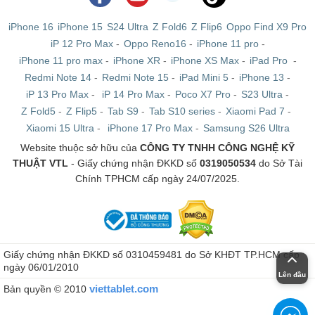
iPhone 16
iPhone 15
S24 Ultra
Z Fold6
Z Flip6
Oppo Find X9 Pro
iP 12 Pro Max
-
Oppo Reno16
-
iPhone 11 pro
-
iPhone 11 pro max
-
iPhone XR
-
iPhone XS Max
-
iPad Pro
-
Redmi Note 14
-
Redmi Note 15
-
iPad Mini 5
-
iPhone 13
-
iP 13 Pro Max
-
iP 14 Pro Max
-
Poco X7 Pro
-
S23 Ultra
-
Z Fold5
-
Z Flip5
-
Tab S9
-
Tab S10 series
-
Xiaomi Pad 7
-
Xiaomi 15 Ultra
-
iPhone 17 Pro Max
-
Samsung S26 Ultra
Website thuộc sở hữu của
CÔNG TY TNHH CÔNG NGHỆ KỸ
THUẬT VTL
- Giấy chứng nhận ĐKKD số
0319050534
do Sở Tài
Chính TPHCM cấp ngày 24/07/2025.
Giấy chứng nhận ĐKKD số 0310459481 do Sở KHĐT TP.HCM cấp
ngày 06/01/2010
Lên đầu
viettablet.com
Bản quyền © 2010