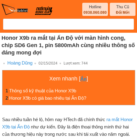
Hotline
Thu Cũ
0938.060.080
Đổi Mới
Honor X9b ra mắt tại Ấn Độ với màn hình cong,
chip SD6 Gen 1, pin 5800mAh cùng nhiều thông số
đáng mong đợi
Hoàng Dũng
02/15/2024
Lượt xem:
744
Xem nhanh
[
]
Ẩn
1
Thông số kỹ thuật của Honor X9b
2
Honor X9b có giá bao nhiêu tại Ấn Độ?
Sau nhiều tuần hé lộ, hôm nay HTech đã chính thức
ra mắt Honor
X9b tại Ấn Độ
như dự kiến. Đây là điện thoại thông minh thứ hai
của thương hiệu này trong nước sau khi tái xuất vào năm ngoái.