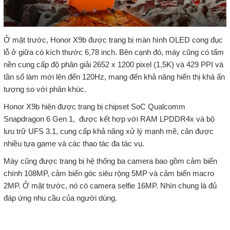
Ở mặt trước, Honor X9b được trang bị màn hình OLED cong đục
lỗ ở giữa có kích thước 6,78 inch. Bên cạnh đó, máy cũng có tấm
nền cung cấp độ phân giải 2652 x 1200 pixel (1,5K) và 429 PPI và
tần số làm mới lên đến 120Hz, mang đến khả năng hiển thị khá ấn
tượng so với phân khúc.
Honor X9b hiện được trang bị chipset SoC Qualcomm
Snapdragon 6 Gen 1, được kết hợp với RAM LPDDR4x và bộ
lưu trữ UFS 3.1, cung cấp khả năng xử lý mạnh mẽ, cân được
nhiều tựa game và các thao tác đa tác vụ.
Máy cũng được trang bị hệ thống ba camera bao gồm cảm biến
chính 108MP, cảm biến góc siêu rộng 5MP và cảm biến macro
2MP. Ở mặt trước, nó có camera selfie 16MP. Nhìn chung là đủ
đáp ứng nhu cầu của người dùng.