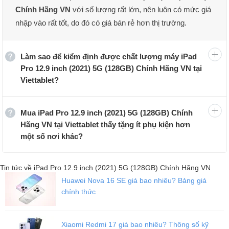
Chính Hãng VN
với số lượng rất lớn, nên luôn có mức giá
nhập vào rất tốt, do đó có giá bán rẻ hơn thị trường.
Làm sao để kiểm định được chất lượng máy iPad
Pro 12.9 inch (2021) 5G (128GB) Chính Hãng VN tại
Viettablet?
Mua iPad Pro 12.9 inch (2021) 5G (128GB) Chính
Hãng VN tại Viettablet thấy tặng ít phụ kiện hơn
một số nơi khác?
iPad Pro 12.9 inch (2021) 5G có cấu hình mạnh mẽ với con chip
M1
Tin tức về iPad Pro 12.9 inch (2021) 5G (128GB) Chính Hãng VN
Huawei Nova 16 SE giá bao nhiêu? Bảng giá
Về tính năng, iPad Pro 12.9 inch (2021) 5G được trang bị
kết nối
chính thức
Bluetooth 5.0
đem đến khả năng kết nối nhanh và ổn định. Ngoài
ra, phiên bản này còn được
trang bị 5G hiện đạ
i, tiên tiến.
Đây có lẽ là một trong những tính năng hứa hẹn sẽ vô cùng cần
Xiaomi Redmi 17 giá bao nhiêu? Thông số kỹ