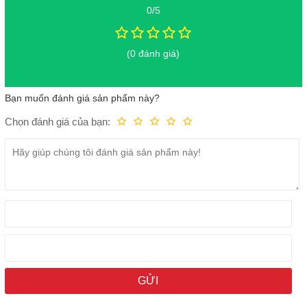
0/5
(0 đánh giá)
Bạn muốn đánh giá sản phẩm này?
Chọn đánh giá của bạn:
Kém
Fair
Trung bình
Rất tốt
Tuyệt vời!
Công nghệ màn hình mini-LED đem lại chất lượng ấn tượng
Bên cạnh đó, iPad Pro 12.9 inch (2021) 5G có độ phân giải màn
hình lớn đến
2048 x 2732 pixels
. iPad Pro 12.9 inch (2021) 5G có
độ sáng màn hình 1000 nits
, chiếc máy này có thể hoạt động tốt
trong điều kiện ánh sáng lớn ở ngoài trời.
Tóm lại, iPad Pro 12.9 inch (2021) 5G là một trong những chiếc
Tablet thích hợp nhất để phục vụ nhu cầu xem phim, giải trí của
người dùng!
iPad Pro 12.9 inch (2021) Wifi có chất lượng
camera khá tốt!