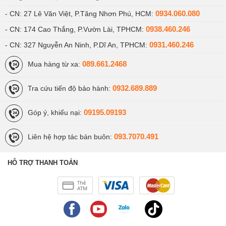
0934.060.080
iPad Pro 12.9 inch (2021) 5G sở hữu camera có chất lượng khá tốt
- CN: 27 Lê Văn Việt, P.Tăng Nhơn Phú, HCM:
0938.460.246
- CN: 174 Cao Thắng, P.Vườn Lài, TPHCM:
Bên cạnh đó, chiếc máy này còn hỗ trợ
quay video chất lượng
4K @60fps
. Không những thế, iPad Pro 12.9 inch (2021) 5G còn
0931.460.246
- CN: 327 Nguyễn An Ninh, P.Dĩ An, TPHCM:
sở hữu một camera trước có độ phân giải lên đến 12 MP.
089.661.2468
Mua hàng từ xa:
Một số tính năng khác trên iPad Pro 12.9 inch (2021) 5G như sau:
Bluetooth 5.0, A2DP, LE, EDR, Face ID, seri,...
0932.689.889
Tra cứu tiến độ bảo hành:
Viettablet.com
09195.09193
Góp ý, khiếu nại:
093.7070.491
Liên hệ hợp tác bán buôn:
HỖ TRỢ THANH TOÁN