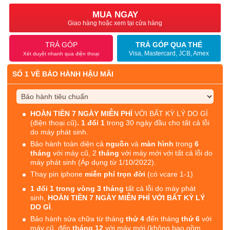
MUA NGAY
Giao hàng hoặc xem tại cửa hàng
TRẢ GÓP
TRẢ GÓP QUA THẺ
Visa, Mastercard, JCB, Amex
Xét duyệt nhanh qua điện thoại
SỐ 1 VỀ BẢO HÀNH HẬU MÃI
HOÀN TIỀN 7 NGÀY MIỄN PHÍ
VỚI BẤT KỲ LÝ DO GÌ
(điện thoại cũ)
. 1 đổi 1
trong 30 ngày đầu cho tất cả lỗi
do máy phát sinh.
Bảo hành toàn diện cả
nguồn
và
màn hình
trong
6
tháng
với máy cũ, 2
tháng
với máy mới với tất cả lỗi do
máy phát sinh (Áp dụng từ 1/10/2022).
Thay pin iphone
miễn phí trọn đời
(có vcare 1-1)
1 đổi 1 trong vòng 3 tháng
tất cả lỗi do máy phát
sinh,
HOÀN TIỀN 7 NGÀY MIỄN PHÍ VỚI BẤT KỲ LÝ
DO GÌ
.
Bảo hành sửa chữa từ tháng
thứ 4
đến tháng
thứ 6
với
máy cũ, đến
tháng 12
với máy mới (không bao gồm