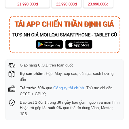
đ
đ
đ
21.990.000
22.990.000
23.990.000
Giao hàng C.O.D trên toàn quốc
Bộ sản phẩm:
Hộp, Máy, cáp sạc, củ sạc, sách hướng
dẫn
Công ty tài chính
Trả trước 30%
qua
. Thủ tục chỉ cần
CCCD + GPLX;
Bao test 1 đổi 1 trong
30 ngày
bao gồm nguồn và màn hình
Hoặc trả góp
lãi suất 0%
qua thẻ tín dụng Visa, Master,
JCB.