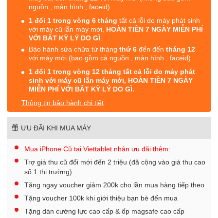
nguồn , màn hình , faceid)
1 đổi 1 trong vòng 6 tháng
tất cả lỗi do máy phát sinh
với máy cũ lẫn máy mới,
HOÀN TIỀN 7 NGÀY MIỄN PHÍ
VỚI BẤT KỲ LÝ DO GÌ
.
Bảo hành sửa chữa từ tháng
thứ 6
đến đến
tháng 12
với máy mới (bao gồm cả nguồn , màn hình , faceid)
1 đổi 1 trong vòng 12 tháng tất cả lỗi do máy phát
sinh với máy cũ lẫn máy mới, HOÀN TIỀN 7 NGÀY
MIỄN PHÍ VỚI BẤT KỲ LÝ DO GÌ.
Thông tin bảo hành chi tiết
ƯU ĐÃI KHI MUA MÁY
Mua iPhone Cũ tại Viettablet nhận ưu đãi thêm:
Trợ giá thu cũ đổi mới đến 2 triệu (đã cộng vào giá thu cao
số 1 thị trường)
Tặng ngay voucher giảm 200k cho lần mua hàng tiếp theo
Tặng voucher 100k khi giới thiệu bạn bè đến mua
Tặng dán cường lực cao cấp & ốp magsafe cao cấp