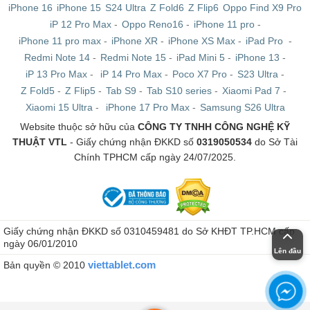
iPhone 16
iPhone 15
S24 Ultra
Z Fold6
Z Flip6
Oppo Find X9 Pro
iP 12 Pro Max
-
Oppo Reno16
-
iPhone 11 pro
-
iPhone 11 pro max
-
iPhone XR
-
iPhone XS Max
-
iPad Pro
-
Redmi Note 14
-
Redmi Note 15
-
iPad Mini 5
-
iPhone 13
-
iP 13 Pro Max
-
iP 14 Pro Max
-
Poco X7 Pro
-
S23 Ultra
-
Z Fold5
-
Z Flip5
-
Tab S9
-
Tab S10 series
-
Xiaomi Pad 7
-
Xiaomi 15 Ultra
-
iPhone 17 Pro Max
-
Samsung S26 Ultra
Website thuộc sở hữu của
CÔNG TY TNHH CÔNG NGHỆ KỸ
THUẬT VTL
- Giấy chứng nhận ĐKKD số
0319050534
do Sở Tài
Chính TPHCM cấp ngày 24/07/2025.
Giấy chứng nhận ĐKKD số 0310459481 do Sở KHĐT TP.HCM cấp
ngày 06/01/2010
Lên đầu
viettablet.com
Bản quyền © 2010