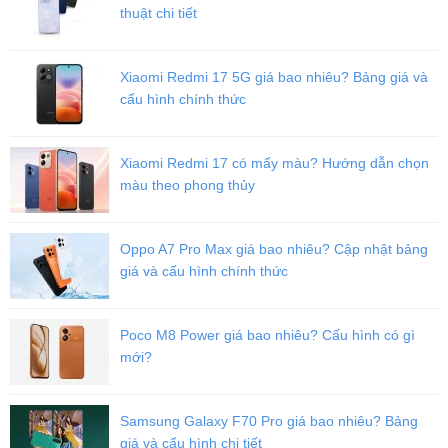
thiết trong tương khi cột sóng 5G tại Việt Nam chính thức được đưa
thuật chi tiết
vào hoạt động.
iPad Pro 12.9 inch (2021) 5G đáp ứng tốt nhu cầu
xem phim, giải trí
Xiaomi Redmi 17 5G giá bao nhiêu? Bảng giá và
cấu hình chính thức
iPad Pro 12.9 inch (2021) 5G có một
thiết kế nguyên khối sang
trọng
, khung viền kim loại vuông vức tạo cảm giác cầm nắm chắc
chắn. Tương tự như ở phiên bản 5G, iPad Pro 12.9 inch (2021) 5G
Xiaomi Redmi 17 có mấy màu? Hướng dẫn chọn
cũng có
kích thước 280.6 x 214.9 x 6.4 mm
và
nặng 685g
.
màu theo phong thủy
Oppo A7 Pro Max giá bao nhiêu? Cập nhật bảng
giá và cấu hình chính thức
Poco M8 Power giá bao nhiêu? Cấu hình có gì
mới?
Samsung Galaxy F70 Pro giá bao nhiêu? Bảng
giá và cấu hình chi tiết