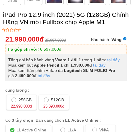
Cấu hình
chi tiết
iPad Pro 12.9 inch (2021) 5G (128GB) Chính
Hãng VN mới Fullbox chip Apple M1
21.990.000
đ
Bảo hành:
Vàng
25.987.000
đ
Trả góp chỉ với:
6.597.000
đ
Tặng gói bảo hành vàng
Vcare
1 đổi 1
trong 1 năm:
tại đây
Mua kèm bút
Apple Pencil 1
chỉ
1.990.000đ
tại đây
Mua kèm Bàn phím + Bao da
Logitech SLIM FOLIO Pro
giá
2.490.000đ
tại đây
dung lượng :
256GB
512GB
đ
đ
22.990.000
25.390.000
Có
3 tùy chọn
.Bạn đang chọn
LL Active Online
:
LL Active Online
LL/A
VN/A