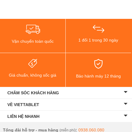
iPad Pro 12.9 inch (2021) 5G được trang bị
2 camera sau
có độ
phân giải:
10MP, 12MP
.
Tính năng quét LiDAR TOF 3D
giúp hỗ
trợ đo chiều sâu và
nhận diện khuôn mặt 3D
.
1 đổi 1 trong 30 ngày
Vận chuyển toàn quốc
Giá chuẩn, không sốc giá
Bảo hành máy 12 tháng
CHĂM SÓC KHÁCH HÀNG
VỀ VIETTABLET
LIÊN HỆ NHANH
Tổng đài hỗ trợ - mua hàng
:
0938.060.080
(miễn phí)