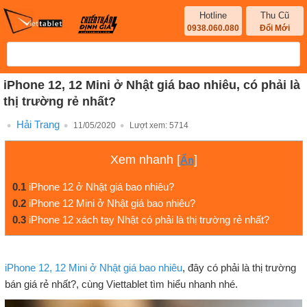
Hotline
Thu Cũ
0938.060.080
Đổi Mới
iPhone 12, 12 Mini ở Nhật giá bao nhiêu, có phải là
thị trường rẻ nhất?
Hải Trang
11/05/2020
Lượt xem:
5714
Xem nhanh
[
]
Ẩn
0.1
iPhone 12 ở Nhật giá bao nhiêu?
0.2
iPhone 12 Mini ở Nhật giá bao nhiêu?
0.3
iPhone 12 xách tay Nhật có phải là thị trường rẻ nhất?
iPhone 12, 12 Mini ở Nhật giá bao nhiêu
, đây có phải là thị trường
bán giá rẻ nhất?, cùng Viettablet tìm hiểu nhanh nhé.