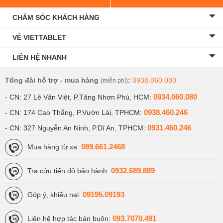
CHĂM SÓC KHÁCH HÀNG
VỀ VIETTABLET
LIÊN HỆ NHANH
Tổng đài hỗ trợ - mua hàng
:
0938.060.080
(miễn phí)
0934.060.080
- CN: 27 Lê Văn Việt, P.Tăng Nhơn Phú, HCM:
0938.460.246
- CN: 174 Cao Thắng, P.Vườn Lài, TPHCM:
0931.460.246
- CN: 327 Nguyễn An Ninh, P.Dĩ An, TPHCM:
089.661.2468
Mua hàng từ xa:
0932.689.889
Tra cứu tiến độ bảo hành:
09195.09193
Góp ý, khiếu nại:
093.7070.491
Liên hệ hợp tác bán buôn: