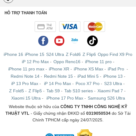
HỖ TRỢ THANH TOÁN
iPhone 16
iPhone 15
S24 Ultra
Z Fold6
Z Flip6
Oppo Find X9 Pro
iP 12 Pro Max
-
Oppo Reno16
-
iPhone 11 pro
-
iPhone 11 pro max
-
iPhone XR
-
iPhone XS Max
-
iPad Pro
-
Redmi Note 14
-
Redmi Note 15
-
iPad Mini 5
-
iPhone 13
-
iP 13 Pro Max
-
iP 14 Pro Max
-
Poco X7 Pro
-
S23 Ultra
-
Z Fold5
-
Z Flip5
-
Tab S9
-
Tab S10 series
-
Xiaomi Pad 7
-
Xiaomi 15 Ultra
-
iPhone 17 Pro Max
-
Samsung S26 Ultra
Website thuộc sở hữu của
CÔNG TY TNHH CÔNG NGHỆ KỸ
THUẬT VTL
- Giấy chứng nhận ĐKKD số
0319050534
do Sở Tài
Chính TPHCM cấp ngày 24/07/2025.