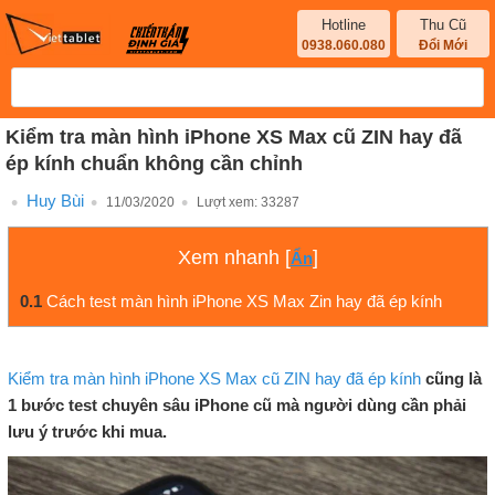
Hotline
Thu Cũ
0938.060.080
Đổi Mới
Kiểm tra màn hình iPhone XS Max cũ ZIN hay đã
ép kính chuẩn không cần chỉnh
Huy Bùi
11/03/2020
Lượt xem:
33287
Xem nhanh
[
]
Ẩn
0.1
Cách test màn hình iPhone XS Max Zin hay đã ép kính
Kiểm tra màn hình iPhone XS Max cũ ZIN hay đã ép kính
cũng là
1 bước test chuyên sâu iPhone cũ mà người dùng cần phải
lưu ý trước khi mua.