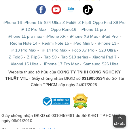
iPhone 16
iPhone 15
S24 Ultra
Z Fold6
Z Flip6
Oppo Find X9 Pro
iP 12 Pro Max
-
Oppo Reno16
-
iPhone 11 pro
-
iPhone 11 pro max
-
iPhone XR
-
iPhone XS Max
-
iPad Pro
-
Redmi Note 14
-
Redmi Note 15
-
iPad Mini 5
-
iPhone 13
-
iP 13 Pro Max
-
iP 14 Pro Max
-
Poco X7 Pro
-
S23 Ultra
-
Z Fold5
-
Z Flip5
-
Tab S9
-
Tab S10 series
-
Xiaomi Pad 7
-
Xiaomi 15 Ultra
-
iPhone 17 Pro Max
-
Samsung S26 Ultra
Website thuộc sở hữu của
CÔNG TY TNHH CÔNG NGHỆ KỸ
THUẬT VTL
- Giấy chứng nhận ĐKKD số
0319050534
do Sở Tài
Chính TPHCM cấp ngày 24/07/2025.
Giấy chứng nhận ĐKKD số 0310459481 do Sở KHĐT TP.HCM cấp
ngày 06/01/2010
Lên đầu