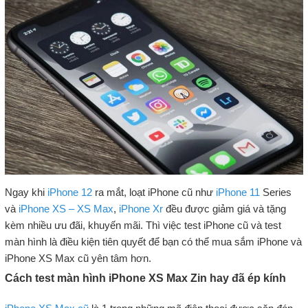
Ngay khi
iPhone 12
ra mắt, loạt iPhone cũ như
iPhone 11
Series
và
iPhone XS – XS Max
,
iPhone Xr
đều được giảm giá và tặng
kèm nhiều ưu đãi, khuyến mãi. Thì việc test iPhone cũ và test
màn hình là điều kiện tiên quyết để bạn có thể mua sắm iPhone và
iPhone XS Max cũ yên tâm hơn.
Cách test màn hình iPhone XS Max Zin hay đã ép kính