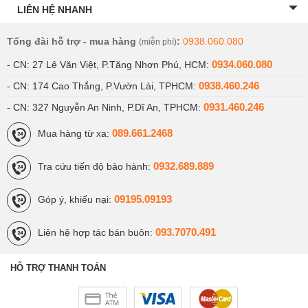
LIÊN HỆ NHANH
Tổng đài hỗ trợ - mua hàng
:
0938.060.080
(miễn phí)
0934.060.080
- CN: 27 Lê Văn Việt, P.Tăng Nhơn Phú, HCM:
0938.460.246
- CN: 174 Cao Thắng, P.Vườn Lài, TPHCM:
0931.460.246
- CN: 327 Nguyễn An Ninh, P.Dĩ An, TPHCM:
089.661.2468
Mua hàng từ xa:
0932.689.889
Tra cứu tiến độ bảo hành:
09195.09193
Góp ý, khiếu nại:
093.7070.491
Liên hệ hợp tác bán buôn:
HỖ TRỢ THANH TOÁN