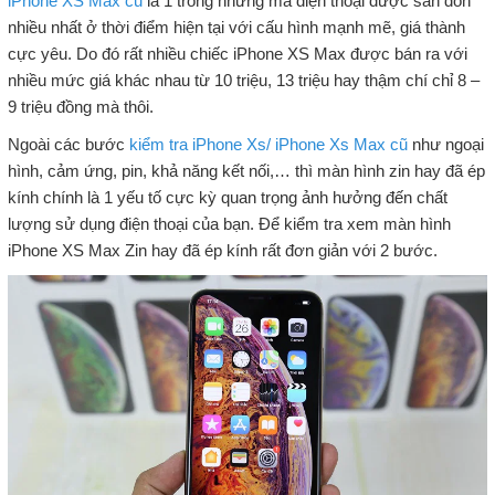
iPhone XS Max cũ
là 1 trong những mã điện thoại được săn đón
nhiều nhất ở thời điểm hiện tại với cấu hình mạnh mẽ, giá thành
cực yêu. Do đó rất nhiều chiếc iPhone XS Max được bán ra với
nhiều mức giá khác nhau từ 10 triệu, 13 triệu hay thậm chí chỉ 8 –
9 triệu đồng mà thôi.
Ngoài các bước
kiểm tra iPhone Xs/ iPhone Xs Max cũ
như ngoại
hình, cảm ứng, pin, khả năng kết nối,… thì màn hình zin hay đã ép
kính chính là 1 yếu tố cực kỳ quan trọng ảnh hưởng đến chất
lượng sử dụng điện thoại của bạn. Để kiểm tra xem màn hình
iPhone XS Max Zin hay đã ép kính rất đơn giản với 2 bước.