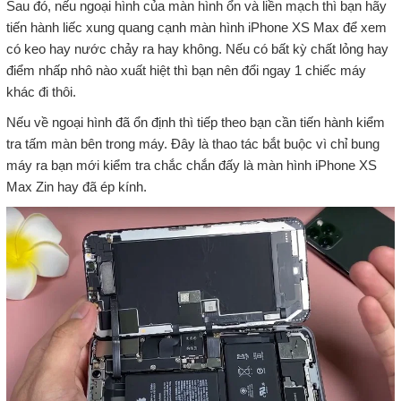
Sau đó, nếu ngoại hình của màn hình ổn và liền mạch thì bạn hãy
tiến hành liếc xung quang cạnh màn hình iPhone XS Max để xem
có keo hay nước chảy ra hay không. Nếu có bất kỳ chất lỏng hay
điểm nhấp nhô nào xuất hiệt thì bạn nên đổi ngay 1 chiếc máy
khác đi thôi.
Nếu về ngoại hình đã ổn định thì tiếp theo bạn cần tiến hành kiểm
tra tấm màn bên trong máy. Đây là thao tác bắt buộc vì chỉ bung
máy ra bạn mới kiểm tra chắc chắn đấy là màn hình iPhone XS
Max Zin hay đã ép kính.