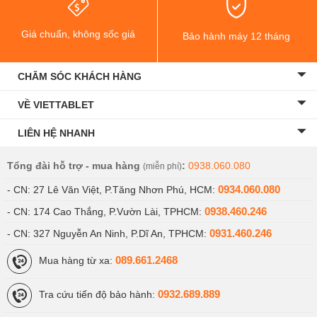
13MP thứ cấp xử lý các góc xem chính xác và ống kính độ sâu
2MP giúp cải thiện nhận thức về độ sâu của ảnh. Bên cạnh đó,
Giá chuẩn, không sốc giá
điện thoại còn có ống kính selfie 16MP.
Bảo hành máy 12 tháng
CHĂM SÓC KHÁCH HÀNG
VỀ VIETTABLET
LIÊN HỆ NHANH
Tổng đài hỗ trợ - mua hàng
:
0938.060.080
(miễn phí)
0934.060.080
- CN: 27 Lê Văn Việt, P.Tăng Nhơn Phú, HCM:
0938.460.246
- CN: 174 Cao Thắng, P.Vườn Lài, TPHCM:
0931.460.246
- CN: 327 Nguyễn An Ninh, P.Dĩ An, TPHCM:
089.661.2468
Mua hàng từ xa:
Ảnh chụp từ camera trước cho ra chất lượng tuyệt vời với màu sắc
0932.689.889
Tra cứu tiến độ bảo hành:
phù hợp và chi tiết đẹp, trong khi bạn cũng sử dụng các tính năng
khác nhau của ứng dụng máy ảnh để ghi lại khoảnh khắc đẹp nhất