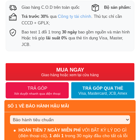
Giao hàng C.O.D trên toàn quốc
Bộ sản phẩm:
Công ty tài chính
Trả trước 30%
qua
. Thủ tục chỉ cần
CCCD + GPLX;
Bao test 1 đổi 1 trong
30 ngày
bao gồm nguồn và màn hình
Hoặc trả góp
lãi suất 0%
qua thẻ tín dụng Visa, Master,
JCB.
MUA NGAY
Giao hàng hoặc xem tại cửa hàng
TRẢ GÓP
TRẢ GÓP QUA THẺ
Visa, Mastercard, JCB, Amex
Xét duyệt nhanh qua điện thoại
SỐ 1 VỀ BẢO HÀNH HẬU MÃI
HOÀN TIỀN 7 NGÀY MIỄN PHÍ
VỚI BẤT KỲ LÝ DO GÌ
(điện thoại cũ)
. 1 đổi 1
trong 30 ngày đầu cho tất cả lỗi