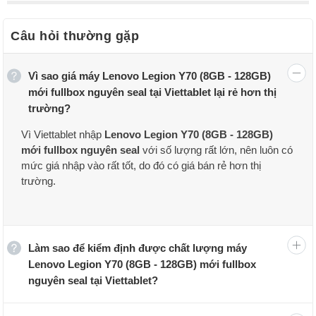
Câu hỏi thường gặp
Vì sao giá máy Lenovo Legion Y70 (8GB - 128GB)
mới fullbox nguyên seal tại Viettablet lại rẻ hơn thị
trường?
Đánh giá thiết kế Lenovo Legion Y70
Vì Viettablet nhập
Lenovo Legion Y70 (8GB - 128GB)
mới fullbox nguyên seal
với số lượng rất lớn, nên luôn có
Lenovo Legion Y70
có bố cục thiết kế bóng bẩy, mang lại cho chiếc
mức giá nhập vào rất tốt, do đó có giá bán rẻ hơn thị
điện thoại một vẻ ngoài cao cấp khi cầm trên tay. Trong khi đó,
trường.
phần mô-đun máy ảnh làm gợi nhớ một số thiết lập máy ảnh trên
điện thoại thông minh nhà Samsung. Ngoài ra, công ty còn mang
đến các tùy chọn màu sắc độc đáo để người dùng có thể lựa chọn
thoải mái theo sở thích của cá nhân. Lenovo Legion Y70 được ra
Làm sao để kiểm định được chất lượng máy
mắt với các tùy chọn Đỏ, Đen và Bạc.
Lenovo Legion Y70 (8GB - 128GB) mới fullbox
nguyên seal tại Viettablet?