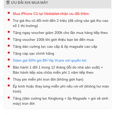
ƯU ĐÃI KHI MUA MÁY
Mua iPhone Cũ tại Viettablet nhận ưu đãi thêm:
Trợ giá thu cũ đổi mới đến 2 triệu (đã cộng vào giá thu cao
số 1 thị trường)
Tặng ngay voucher giảm 200k cho lần mua hàng tiếp theo
Tặng voucher 100k khi giới thiệu bạn bè đến mua
Tặng dán cường lực cao cấp & ốp magsafe cao cấp
Tặng cáp sạc chính hãng
Giảm giá 50% gói BH Vip Vcare với quyền lợi:
Bảo hành 1 đổi 1 trong 12 tháng (lỗi do nhà sản xuất) +
Bảo hành tiếp sửa chữa miễn phí 1 năm tiếp theo
Thay pin miễn phí trọn đời (không giới hạn)
Ép kính hoặc thay lưng miễn phí nếu rơi vỡ (không hư màn
hình)
Tặng (dán cường lực Kingkong + ốp Magsafe + gói vệ sinh
máy) trọn đời