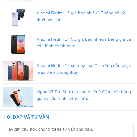
Xiaomi Redmi 17 giá bao nhiêu? Thông số kỹ
thuật chi tiết
Xiaomi Redmi 17 5G giá bao nhiêu? Bảng giá và
cấu hình chính thức
Xiaomi Redmi 17 có mấy màu? Hướng dẫn chọn
màu theo phong thủy
Đánh giá màn hình Lenovo Legion Y70
Oppo A7 Pro Max giá bao nhiêu? Cập nhật bảng
Dù trọng lượng có tăng lên do viên pin khủng nhưng bạn sẽ không
giá và cấu hình chính thức
cảm thấy khác biệt nhiều. Mặt khác, màn hình phía trước đi kèm
với tấm nền OLED 6,7 inch viền mỏng với một notch nhỏ cho
camera selfie. Ngoài ra, thật đáng chú ý khi thấy tốc độ làm mới
HỎI ĐÁP VÀ TƯ VẤN
144Hz nâng cao với độ sắc nét HDR 10+. Độ sáng tối đa 1000 nits
cũng được cải thiện giúp việc sử dụng ngoài trời trở nên dễ dàng
hơn.