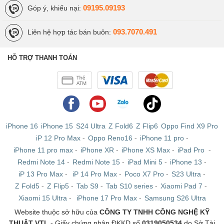
của mình mà không gặp bất kỳ sự cố nào. Ngoài ra, khả năng quay
09195.09193
Góp ý, khiếu nại:
video có thể lên tới 8K ở tốc độ 30 khung hình/giây với hỗ trợ ổn
định con quay hồi chuyển-EIS. Bên cạnh đó, bạn cũng sẽ tìm thấy
093.7070.491
Liên hệ hợp tác bán buôn:
các tùy chọn quay video khác nhau bên trong ứng dụng máy ảnh.
HỖ TRỢ THANH TOÁN
iPhone 16
iPhone 15
S24 Ultra
Z Fold6
Z Flip6
Oppo Find X9 Pro
iP 12 Pro Max
-
Oppo Reno16
-
iPhone 11 pro
-
iPhone 11 pro max
-
iPhone XR
-
iPhone XS Max
-
iPad Pro
-
Redmi Note 14
-
Redmi Note 15
-
iPad Mini 5
-
iPhone 13
-
iP 13 Pro Max
-
iP 14 Pro Max
-
Poco X7 Pro
-
S23 Ultra
-
Z Fold5
-
Z Flip5
-
Tab S9
-
Tab S10 series
-
Xiaomi Pad 7
-
Xiaomi 15 Ultra
-
iPhone 17 Pro Max
-
Samsung S26 Ultra
Đánh giá cấu hình Lenovo Legion Y70
Website thuộc sở hữu của
CÔNG TY TNHH CÔNG NGHỆ KỸ
THUẬT VTL
- Giấy chứng nhận ĐKKD số
0319050534
do Sở Tài