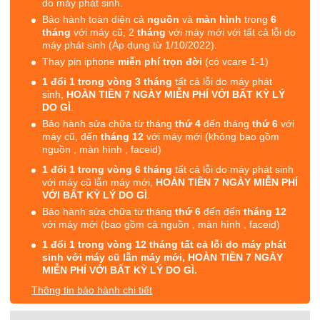
do máy phát sinh.
Bảo hành toàn diện cả
nguồn
và
màn hình
trong
6
tháng
với máy cũ, 2
tháng
với máy mới với tất cả lỗi do
máy phát sinh (Áp dụng từ 1/10/2022).
Thay pin iphone
miễn phí trọn đời
(có vcare 1-1)
1 đổi 1 trong vòng 3 tháng
tất cả lỗi do máy phát
sinh,
HOÀN TIỀN 7 NGÀY MIỄN PHÍ VỚI BẤT KỲ LÝ
DO GÌ
.
Bảo hành sửa chữa từ tháng
thứ 4
đến tháng
thứ 6
với
máy cũ, đến
tháng 12
với máy mới (không bao gồm
nguồn , màn hình , faceid)
1 đổi 1 trong vòng 6 tháng
tất cả lỗi do máy phát sinh
với máy cũ lẫn máy mới,
HOÀN TIỀN 7 NGÀY MIỄN PHÍ
VỚI BẤT KỲ LÝ DO GÌ
.
Bảo hành sửa chữa từ tháng
thứ 6
đến đến
tháng 12
với máy mới (bao gồm cả nguồn , màn hình , faceid)
1 đổi 1 trong vòng 12 tháng tất cả lỗi do máy phát
sinh với máy cũ lẫn máy mới, HOÀN TIỀN 7 NGÀY
MIỄN PHÍ VỚI BẤT KỲ LÝ DO GÌ.
Thông tin bảo hành chi tiết