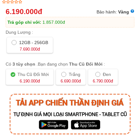
Trả góp 0%, ship COD toàn quốc
6.190.000
đ
Bảo hành:
Vàng
Trả góp chỉ với:
1.857.000
đ
Dung Lượng :
12GB - 256GB
đ
7.690.000
Có
3 tùy chọn
.Bạn đang chọn
Thu Cũ Đổi Mới
:
Thu Cũ Đổi Mới
Trắng
Đen
đ
đ
đ
6.190.000
6.690.000
6.790.000