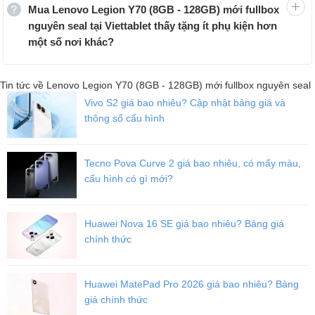
Mua Lenovo Legion Y70 (8GB - 128GB) mới fullbox
nguyên seal tại Viettablet thấy tặng ít phụ kiện hơn
một số nơi khác?
Tin tức về Lenovo Legion Y70 (8GB - 128GB) mới fullbox nguyên seal
Vivo S2 giá bao nhiêu? Cập nhật bảng giá và
thông số cấu hình
Tecno Pova Curve 2 giá bao nhiêu, có mấy màu,
cấu hình có gì mới?
Biến thể màu Đỏ có tông màu kép vì hơn một nửa phần có màu đỏ
trơn, trong khi phần còn lại có các đường màu đen, mang lại cho
tùy chọn này một diện mạo khác biệt so với tùy chọn màu Đen
Huawei Nova 16 SE giá bao nhiêu? Bảng giá
hoặc Bạc. Về kích thước, điện thoại không có bố cục cồng kềnh và
chính thức
có khung nhôm với mặt bên dày 8 mm. Bên cạnh đó, nó chỉ nặng
khoảng 209 gram.
Huawei MatePad Pro 2026 giá bao nhiêu? Bảng
giá chính thức