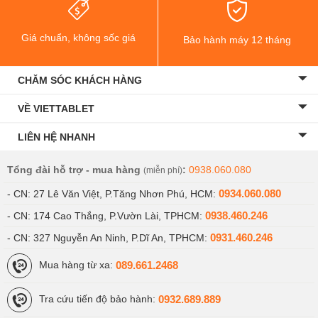
Giá chuẩn, không sốc giá
Bảo hành máy 12 tháng
CHĂM SÓC KHÁCH HÀNG
VỀ VIETTABLET
LIÊN HỆ NHANH
Tổng đài hỗ trợ - mua hàng
:
0938.060.080
(miễn phí)
0934.060.080
- CN: 27 Lê Văn Việt, P.Tăng Nhơn Phú, HCM:
0938.460.246
- CN: 174 Cao Thắng, P.Vườn Lài, TPHCM:
0931.460.246
- CN: 327 Nguyễn An Ninh, P.Dĩ An, TPHCM:
089.661.2468
Mua hàng từ xa:
0932.689.889
Tra cứu tiến độ bảo hành: