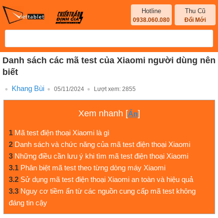
Hotline
Thu Cũ
0938.060.080
Đổi Mới
Danh sách các mã test của Xiaomi người dùng nên
biết
Khang Bùi
05/11/2024
Lượt xem:
2855
Xem nhanh
[
]
Ẩn
1
Mã test điện thoại Xiaomi là gì
2
Danh sách và chức năng của mã test điện thoại Xiaomi
3
Những điều cần lưu ý khi tìm mã test điện thoại Xiaomi
3.1
Phân biệt mã test theo từng dòng máy Xiaomi
3.2
Sử dụng mã test điện thoại Xiaomi an toàn và hiệu quả
3.3
Nguy cơ tiềm ẩn từ các nguồn cung cấp mã test không
đáng tin cậy