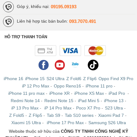
09195.09193
Góp ý, khiếu nại:
093.7070.491
Liên hệ hợp tác bán buôn:
HỖ TRỢ THANH TOÁN
iPhone 16
iPhone 15
S24 Ultra
Z Fold6
Z Flip6
Oppo Find X9 Pro
iP 12 Pro Max
-
Oppo Reno16
-
iPhone 11 pro
-
iPhone 11 pro max
-
iPhone XR
-
iPhone XS Max
-
iPad Pro
-
Redmi Note 14
-
Redmi Note 15
-
iPad Mini 5
-
iPhone 13
-
iP 13 Pro Max
-
iP 14 Pro Max
-
Poco X7 Pro
-
S23 Ultra
-
Z Fold5
-
Z Flip5
-
Tab S9
-
Tab S10 series
-
Xiaomi Pad 7
-
Xiaomi 15 Ultra
-
iPhone 17 Pro Max
-
Samsung S26 Ultra
Website thuộc sở hữu của
CÔNG TY TNHH CÔNG NGHỆ KỸ