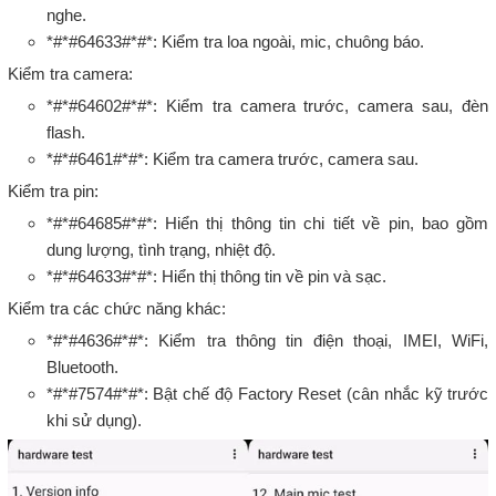
nghe.
*#*#64633#*#*: Kiểm tra loa ngoài, mic, chuông báo.
Kiểm tra camera:
*#*#64602#*#*: Kiểm tra camera trước, camera sau, đèn
flash.
*#*#6461#*#*: Kiểm tra camera trước, camera sau.
Kiểm tra pin:
*#*#64685#*#*: Hiển thị thông tin chi tiết về pin, bao gồm
dung lượng, tình trạng, nhiệt độ.
*#*#64633#*#*: Hiển thị thông tin về pin và sạc.
Kiểm tra các chức năng khác:
*#*#4636#*#*: Kiểm tra thông tin điện thoại, IMEI, WiFi,
Bluetooth.
*#*#7574#*#*: Bật chế độ Factory Reset (cân nhắc kỹ trước
khi sử dụng).