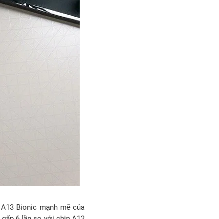
ip A13 Bionic mạnh mẽ của
 gấp 6 lần so với chip A12