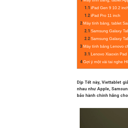
1
Máy tính bảng, tablet Ap
1.1
iPad Gen 9 10.2 inch
1.2
iPad Pro 11 inch
2
Máy tính bảng, tablet S
2.1
Samsung Galaxy Tab
2.2
Samsung Galaxy Ta
3
Máy tính bảng Lenovo c
3.1
Lenovo Xiaoxin Pad
4
Gợi ý một vài tai nghe 
Dịp Tết này, Viettablet 
nhau như Apple, Samsung,
bảo hành chính hãng cho