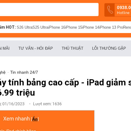
0938.0
Hotline
ẩm HOT:
S26 Ultra
S25 Ultra
iPhone 16
iPhone 15
iPhone 14
iPhone 13 Pro
Ren
N MÃI
TƯ VẤN - HỎI ĐÁP
THỦ THUẬT
LỖI THƯỜNG GẶP
ghệ
-
Tin nhanh 24/7
y tính bảng cao cấp - iPad giảm 
6.99 triệu
g:
01/16/2023
Lượt xem:
1636
Xem nhanh
[
Ẩn
]