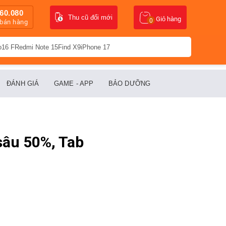
60.080
Thu cũ đổi mới
Giỏ hàng
0
 bán hàng
o16 F
Redmi Note 15
Find X9
iPhone 17
ĐÁNH GIÁ
GAME - APP
BẢO DƯỠNG
sâu 50%, Tab