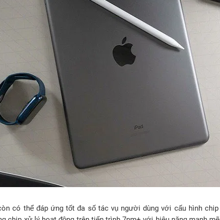
còn có thể đáp ứng tốt đa số tác vụ người dùng với cấu hình ch
g chip xử lý hoạt động trên tiến trình 7nm+ với hiệu năng mạnh mẽ