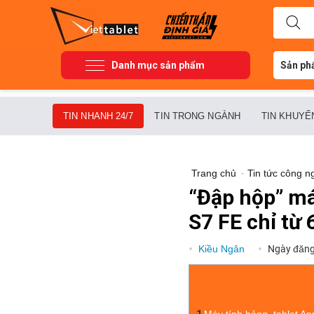
Danh mục sản phẩm
Sản ph
TIN NHANH 24/7
TIN TRONG NGÀNH
TIN KHUYẾ
Trang chủ
-
Tin tức công n
“Đập hộp” má
S7 FE chỉ từ 
Kiều Ngân
Ngày đăn