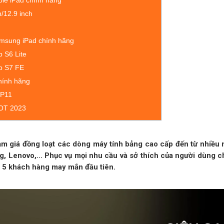
ple iPad chính hãng
/12.9 inch
amsung iPad chính hãng
 S6 Lite
b S7 FE
hính hãng
 P11
HOT 2023
giảm giá đồng loạt các dòng máy tính bảng cao cấp đến từ nhiều
 Lenovo,... Phục vụ mọi nhu cầu và sở thích của người dùng chỉ
 5 khách hàng may mắn đầu tiên.