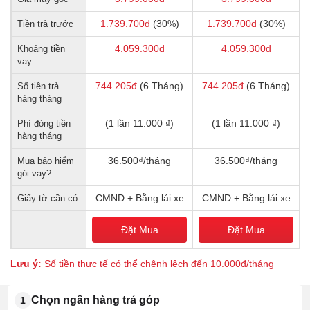
1.739.700
đ
(30%)
1.739.700
đ
(30%)
Tiền trả trước
4.059.300
đ
4.059.300
đ
Khoảng tiền
vay
744.205
đ
(6 Tháng)
744.205
đ
(6 Tháng)
Số tiền trả
hàng tháng
(1 lần 11.000 ₫)
(1 lần 11.000 ₫)
Phí đóng tiền
hàng tháng
36.500₫/tháng
36.500₫/tháng
Mua bảo hiểm
gói vay?
CMND + Bằng lái xe
CMND + Bằng lái xe
Giấy tờ cần có
Đặt Mua
Đặt Mua
Lưu ý:
Số tiền thực tế có thể chênh lệch đến 10.000đ/tháng
Chọn ngân hàng trả góp
1