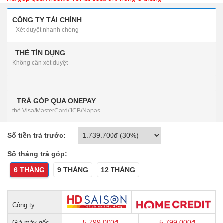
CÔNG TY TÀI CHÍNH
Xét duyệt nhanh chóng
THẺ TÍN DỤNG
Không cân xét duyệt
TRẢ GÓP QUA ONEPAY
thẻ Visa/MasterCard/JCB/Napas
Số tiền trả trước:
Số tháng trả góp:
6 THÁNG
9 THÁNG
12 THÁNG
Công ty
5.799.000
đ
5.799.000
đ
Giá máy gốc