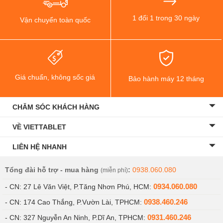
1 đổi 1 trong 30 ngày
Vận chuyển toàn quốc
Giá chuẩn, không sốc giá
Bảo hành máy 12 tháng
CHĂM SÓC KHÁCH HÀNG
VỀ VIETTABLET
LIÊN HỆ NHANH
Tổng đài hỗ trợ - mua hàng
:
0938.060.080
(miễn phí)
0934.060.080
- CN: 27 Lê Văn Việt, P.Tăng Nhơn Phú, HCM:
0938.460.246
- CN: 174 Cao Thắng, P.Vườn Lài, TPHCM:
0931.460.246
- CN: 327 Nguyễn An Ninh, P.Dĩ An, TPHCM: