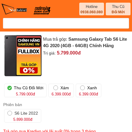
Hotline
Thu Cũ
0938.060.080
Đổi Mới
Mua trả góp:
Samsung Galaxy Tab S6 Lite
4G 2020 (4GB - 64GB) Chính Hãng
5.799.000
đ
Trị giá:
Thu Cũ Đổi Mới
Xám
Xanh
đ
đ
đ
5.799.000
6.399.000
6.399.000
Phiên bản
S6 Lite 2022
đ
5.899.000
Trả góp qua Kredivo với lãi suất 0% trong 3 tháng