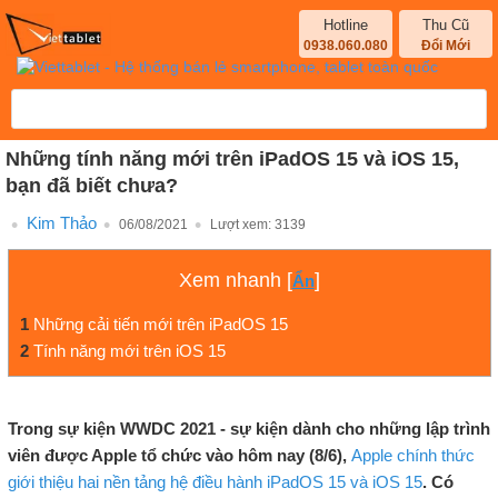
Hotline
Thu Cũ
0938.060.080
Đổi Mới
Những tính năng mới trên iPadOS 15 và iOS 15,
bạn đã biết chưa?
Kim Thảo
06/08/2021
Lượt xem:
3139
Xem nhanh
[
]
Ẩn
1
Những cải tiến mới trên iPadOS 15
2
Tính năng mới trên iOS 15
Trong sự kiện WWDC 2021 - sự kiện dành cho những lập trình
viên được Apple tổ chức vào hôm nay (8/6),
Apple chính thức
giới thiệu hai nền tảng hệ điều hành iPadOS 15 và iOS 15
. Có