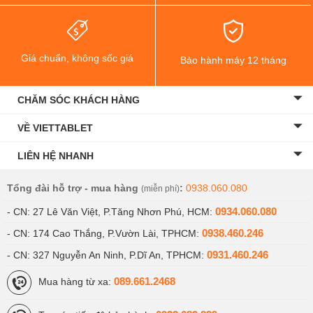
Giá chuẩn, không sốc giá
Bảo hành máy 12 tháng
CHĂM SÓC KHÁCH HÀNG
VỀ VIETTABLET
LIÊN HỆ NHANH
Tổng đài hỗ trợ - mua hàng
:
0938.060.080
(miễn phí)
0934.060.080
- CN: 27 Lê Văn Việt, P.Tăng Nhơn Phú, HCM:
0938.460.246
- CN: 174 Cao Thắng, P.Vườn Lài, TPHCM:
0931.460.246
- CN: 327 Nguyễn An Ninh, P.Dĩ An, TPHCM:
089.661.2468
Mua hàng từ xa: