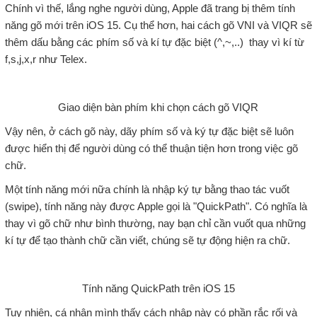
Chính vì thế, lắng nghe người dùng, Apple đã trang bị thêm tính
năng gõ mới trên iOS 15. Cụ thể hơn, hai cách gõ VNI và VIQR sẽ
thêm dấu bằng các phím số và kí tự đặc biệt (^,~,..) thay vì kí từ
f,s,j,x,r như Telex.
Giao diện bàn phím khi chọn cách gõ VIQR
Vậy nên, ở cách gõ này, dãy phím số và ký tự đặc biệt sẽ luôn
được hiển thị để người dùng có thể thuận tiện hơn trong việc gõ
chữ.
Một tính năng mới nữa chính là nhập ký tự bằng thao tác vuốt
(swipe), tính năng này được Apple gọi là "QuickPath". Có nghĩa là
thay vì gõ chữ như bình thường, nay bạn chỉ cần vuốt qua những
kí tự để tạo thành chữ cần viết, chúng sẽ tự động hiện ra chữ.
Tính năng QuickPath trên iOS 15
Tuy nhiên, cá nhân mình thấy cách nhập này có phần rắc rối và