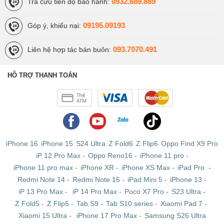
0932.689.889
Tra cứu tiến độ bảo hành:
09195.09193
Góp ý, khiếu nại:
093.7070.491
Liên hệ hợp tác bán buôn:
HỖ TRỢ THANH TOÁN
iPhone 16
iPhone 15
S24 Ultra
Z Fold6
Z Flip6
Oppo Find X9 Pro
iP 12 Pro Max
-
Oppo Reno16
-
iPhone 11 pro
-
iPhone 11 pro max
-
iPhone XR
-
iPhone XS Max
-
iPad Pro
-
Redmi Note 14
-
Redmi Note 15
-
iPad Mini 5
-
iPhone 13
-
iP 13 Pro Max
-
iP 14 Pro Max
-
Poco X7 Pro
-
S23 Ultra
-
Z Fold5
-
Z Flip5
-
Tab S9
-
Tab S10 series
-
Xiaomi Pad 7
-
Xiaomi 15 Ultra
-
iPhone 17 Pro Max
-
Samsung S26 Ultra