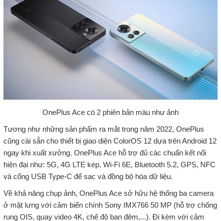
OnePlus Ace có 2 phiên bản màu như ảnh
Tương như những sản phẩm ra mắt trong năm 2022, OnePlus
cũng cài sẵn cho thiết bị giao diện ColorOS 12 dựa trên Android 12
ngay khi xuất xưởng. OnePlus Ace hỗ trợ đủ các chuẩn kết nối
hiện đại như: 5G, 4G LTE kép, Wi-Fi 6E, Bluetooth 5.2, GPS, NFC
và cổng USB Type-C để sạc và đồng bộ hóa dữ liệu.
Về khả năng chụp ảnh, OnePlus Ace sở hữu hệ thống ba camera
ở mặt lưng với cảm biến chính Sony IMX766 50 MP (hỗ trợ chống
rung OIS, quay video 4K, chế độ ban đêm,...). Đi kèm với cảm