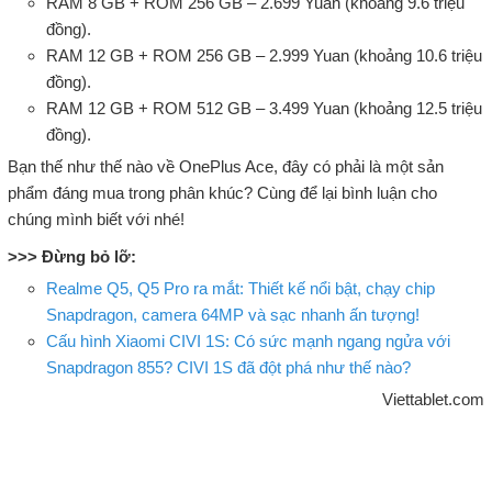
RAM 8 GB + ROM 256 GB – 2.699 Yuan (khoảng 9.6 triệu
đồng).
RAM 12 GB + ROM 256 GB – 2.999 Yuan (khoảng 10.6 triệu
đồng).
RAM 12 GB + ROM 512 GB – 3.499 Yuan (khoảng 12.5 triệu
đồng).
Bạn thế như thế nào về OnePlus Ace, đây có phải là một sản
phẩm đáng mua trong phân khúc? Cùng để lại bình luận cho
chúng mình biết với nhé!
>>> Đừng bỏ lỡ:
Realme Q5, Q5 Pro ra mắt: Thiết kế nổi bật, chạy chip
Snapdragon, camera 64MP và sạc nhanh ấn tượng!
Cấu hình Xiaomi CIVI 1S: Có sức mạnh ngang ngửa với
Snapdragon 855? CIVI 1S đã đột phá như thế nào?
Viettablet.com