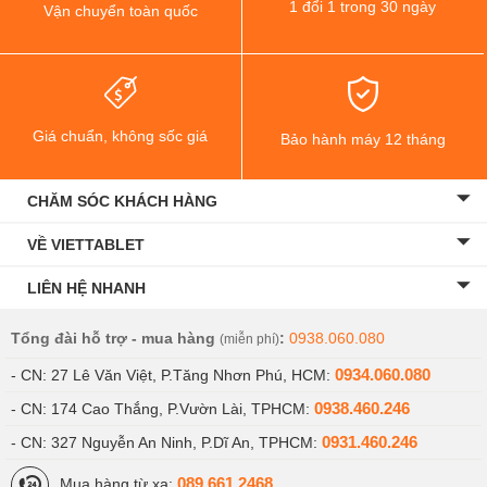
1 đổi 1 trong 30 ngày
Vận chuyển toàn quốc
Giá chuẩn, không sốc giá
Bảo hành máy 12 tháng
CHĂM SÓC KHÁCH HÀNG
VỀ VIETTABLET
LIÊN HỆ NHANH
Tổng đài hỗ trợ - mua hàng
:
0938.060.080
(miễn phí)
0934.060.080
- CN: 27 Lê Văn Việt, P.Tăng Nhơn Phú, HCM:
0938.460.246
- CN: 174 Cao Thắng, P.Vườn Lài, TPHCM:
0931.460.246
- CN: 327 Nguyễn An Ninh, P.Dĩ An, TPHCM:
089.661.2468
Mua hàng từ xa: