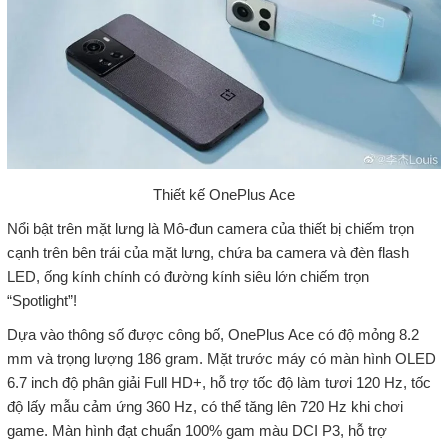
Thiết kế OnePlus Ace
Nổi bật trên mặt lưng là Mô-đun camera của thiết bị chiếm trọn
cạnh trên bên trái của mặt lưng, chứa ba camera và đèn flash
LED, ống kính chính có đường kính siêu lớn chiếm trọn
“Spotlight”!
Dựa vào thông số được công bố, OnePlus Ace có độ mỏng 8.2
mm và trọng lượng 186 gram. Mặt trước máy có màn hình OLED
6.7 inch độ phân giải Full HD+, hỗ trợ tốc độ làm tươi 120 Hz, tốc
độ lấy mẫu cảm ứng 360 Hz, có thể tăng lên 720 Hz khi chơi
game. Màn hình đạt chuẩn 100% gam màu DCI P3, hỗ trợ