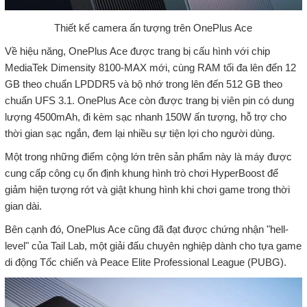
Thiết kế camera ấn tượng trên OnePlus Ace
Về hiệu năng, OnePlus Ace được trang bị cấu hình với chip
MediaTek Dimensity 8100-MAX mới, cùng RAM tối đa lên đến 12
GB theo chuẩn LPDDR5 và bộ nhớ trong lên đến 512 GB theo
chuẩn UFS 3.1. OnePlus Ace còn được trang bị viên pin có dung
lượng 4500mAh, đi kèm sạc nhanh 150W ấn tượng, hỗ trợ cho
thời gian sạc ngắn, đem lại nhiều sự tiện lợi cho người dùng.
Một trong những điểm cộng lớn trên sản phẩm này là máy được
cung cấp công cụ ổn định khung hình trò chơi HyperBoost để
giảm hiện tượng rớt và giật khung hình khi chơi game trong thời
gian dài.
Bên cạnh đó, OnePlus Ace cũng đã đạt được chứng nhận "hell-
level" của Tail Lab, một giải đấu chuyên nghiệp dành cho tựa game
di động Tốc chiến và Peace Elite Professional League (PUBG).