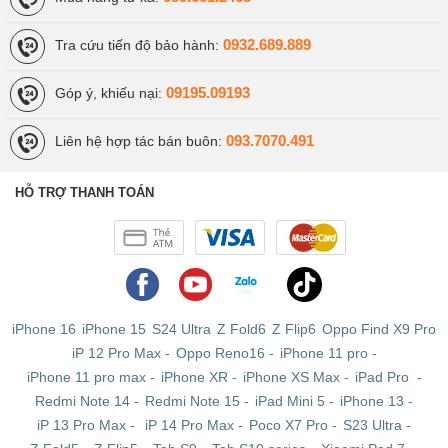
0932.689.889
Tra cứu tiến độ bảo hành:
09195.09193
Góp ý, khiếu nại:
093.7070.491
Liên hệ hợp tác bán buôn:
HỖ TRỢ THANH TOÁN
iPhone 16
iPhone 15
S24 Ultra
Z Fold6
Z Flip6
Oppo Find X9 Pro
iP 12 Pro Max
-
Oppo Reno16
-
iPhone 11 pro
-
iPhone 11 pro max
-
iPhone XR
-
iPhone XS Max
-
iPad Pro
-
Redmi Note 14
-
Redmi Note 15
-
iPad Mini 5
-
iPhone 13
-
iP 13 Pro Max
-
iP 14 Pro Max
-
Poco X7 Pro
-
S23 Ultra
-