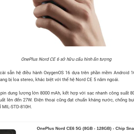
OnePlus Nord CE 6 sở hữu cấu hình ấn tượng
ài sẵn hệ điều hành OxygenOS 16 dựa trên phần mềm Android 16
ang bị loa stereo, khác biệt với thế hệ Nord CE 5 năm ngoái.
ên pin dung lượng lớn 8000 mAh, kết hợp với sạc nhanh công suất 
ất lên đến 27W. Điện thoại cũng đạt chuẩn kháng nước, chống bụi 
ỉ MIL-STD-810H.
OnePlus Nord CE6 5G (8GB - 128GB) - Chip Sn