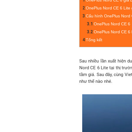
1
OnePlus Nord CE 6 giá 
2
OnePlus Nord CE 6 Lite 
3
Cấu hình OnePlus Nord 
3.1
OnePlus Nord CE 6
3.2
OnePlus Nord CE 6 
4
Tổng kết
Sau nhiều lần xuất hiện d
Nord CE 6 Lite tại thị trư
tầm giá. Sau đây, cùng Vi
như thế nào nhé.