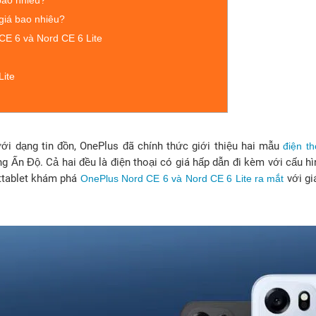
bao nhiêu?
giá bao nhiêu?
CE 6 và Nord CE 6 Lite
Lite
ưới dạng tin đồn, OnePlus đã chính thức giới thiệu hai mẫu
điện th
ờng Ấn Độ. Cả hai đều là điện thoại có giá hấp dẫn đi kèm với cấu 
ettablet khám phá
với gi
OnePlus Nord CE 6 và Nord CE 6 Lite ra mắt