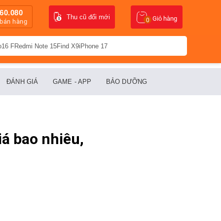
60.080
Thu cũ đổi mới
Giỏ hàng
0
 bán hàng
o16 F
Redmi Note 15
Find X9
iPhone 17
ĐÁNH GIÁ
GAME - APP
BẢO DƯỠNG
iá bao nhiêu,