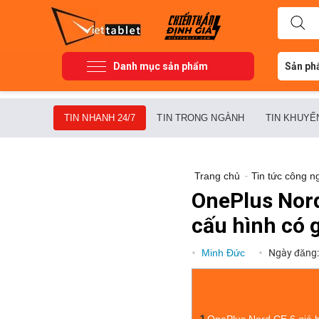
Danh mục sản phẩm
Sản ph
TIN NHANH 24/7
TIN TRONG NGÀNH
TIN KHUYẾ
Trang chủ
-
Tin tức công n
OnePlus Nord 
cấu hình có 
Minh Đức
Ngày đăng