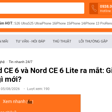
0938.0
Hotline
ẩm HOT:
S26 Ultra
S25 Ultra
iPhone 16
iPhone 15
iPhone 14
iPhone 13 Pro
Ren
N MÃI
TƯ VẤN - HỎI ĐÁP
THỦ THUẬT
LỖI THƯỜNG GẶP
ghệ
-
Tin nhanh 24/7
CE 6 và Nord CE 6 Lite ra mắt: G
gì mới?
:
05/08/2026
Lượt xem:
190
Xem nhanh
[
Ẩn
]