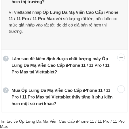
5 màu Cam, đen, nâu, xanh lá, xanh dương đẹp mắt
hơn thị trường?
Vì Viettablet nhập
Ốp Lưng Da Mạ Viền Cao Cấp iPhone
11 / 11 Pro / 11 Pro Max
với số lượng rất lớn, nên luôn có
mức giá nhập vào rất tốt, do đó có giá bán rẻ hơn thị
trường.
Làm sao để kiểm định được chất lượng máy Ốp
Lưng Da Mạ Viền Cao Cấp iPhone 11 / 11 Pro / 11
Pro Max tại Viettablet?
Mua Ốp Lưng Da Mạ Viền Cao Cấp iPhone 11 / 11
Pro / 11 Pro Max tại Viettablet thấy tặng ít phụ kiện
hơn một số nơi khác?
Tin tức về Ốp Lưng Da Mạ Viền Cao Cấp iPhone 11 / 11 Pro / 11 Pro
Max