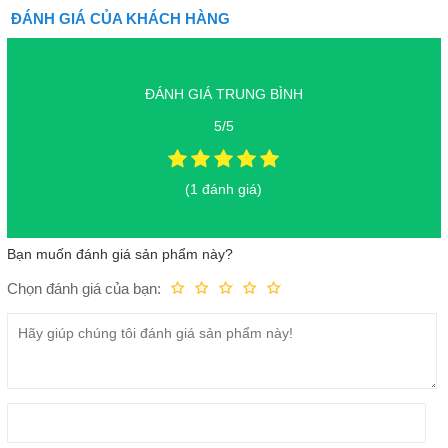
ĐÁNH GIÁ CỦA KHÁCH HÀNG
ĐÁNH GIÁ TRUNG BÌNH
5/5
(1 đánh giá)
Ốp Lưng Da Mạ Viền Cao Cấp iPhone 11 / 11 Pro / 11 Pro Max
cứng cáp
Bạn muốn đánh giá sản phẩm này?
Chọn đánh giá của bạn:
Kém
Fair
Trung bình
Rất tốt
Tuyệt vời!