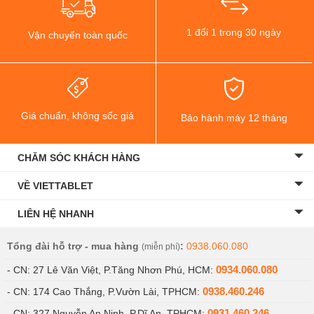
1 đổi 1 trong 30 ngày
Vận chuyển toàn quốc
Giá chuẩn, không sốc giá
Bảo hành máy 12 tháng
CHĂM SÓC KHÁCH HÀNG
VỀ VIETTABLET
LIÊN HỆ NHANH
Tổng đài hỗ trợ - mua hàng
:
0938.060.080
(miễn phí)
0934.060.080
- CN: 27 Lê Văn Việt, P.Tăng Nhơn Phú, HCM:
0938.460.246
- CN: 174 Cao Thắng, P.Vườn Lài, TPHCM:
0931.460.246
- CN: 327 Nguyễn An Ninh, P.Dĩ An, TPHCM: