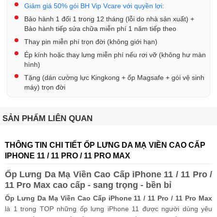
Giảm giá 50% gói BH Vip Vcare với quyền lợi:
Bảo hành 1 đổi 1 trong 12 tháng (lỗi do nhà sản xuất) +
Bảo hành tiếp sửa chữa miễn phí 1 năm tiếp theo
Thay pin miễn phí trọn đời (không giới hạn)
Ép kính hoặc thay lưng miễn phí nếu rơi vỡ (không hư màn
hình)
Tặng (dán cường lực Kingkong + ốp Magsafe + gói vệ sinh
máy) trọn đời
SẢN PHẨM LIÊN QUAN
THÔNG TIN CHI TIẾT ỐP LƯNG DA MẠ VIỀN CAO CẤP
IPHONE 11 / 11 PRO / 11 PRO MAX
Ốp Lưng Da Mạ Viền Cao Cấp iPhone 11 / 11 Pro /
11 Pro Max cao cấp - sang trọng - bền bỉ
Ốp Lưng Da Mạ Viền Cao Cấp iPhone 11 / 11 Pro / 11 Pro Max
là 1 trong TOP những ốp lưng iPhone 11 được người dùng yêu