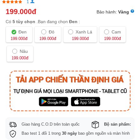
1
199.000
đ
Bảo hành:
Vàng
Có
5 tùy chọn
.Bạn đang chọn
Đen
:
Đen
Đỏ
Xanh Lá
Cam
đ
đ
đ
đ
199.000
199.000
199.000
199.000
Nâu
đ
199.000
Giao hàng C.O.D trên toàn quốc
Bộ sản phẩm:
Bao test 1 đổi 1 trong
30 ngày
bao gồm nguồn và màn hình