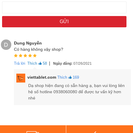
Dung Nguyễn
D
Có hàng không vậy shop?
|
Trả lời
Thích
58
Ngày đăng:
07/26/2021
viettablet.com
Thích
169
Ốp Lưng Da Mạ Viền Cao Cấp iPhone 11 / 11 Pro / 11 Pro Max
Dạ shop hiện đang có sẵn hàng ạ, bạn vui lòng liên
được thiết kế vừa vặn từng đường nét của máy
hệ số hotline 0938060080 để được tư vấn kỹ hơn
nhé
Viettablet.com