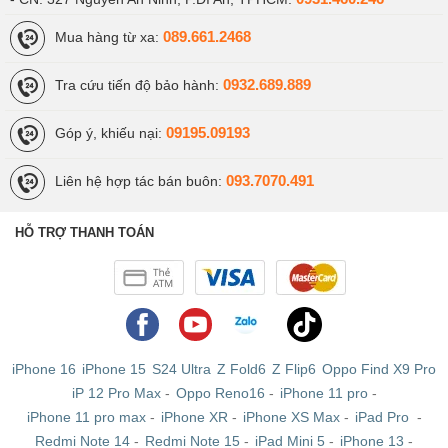
089.661.2468
Mua hàng từ xa:
0932.689.889
Tra cứu tiến độ bảo hành:
09195.09193
Góp ý, khiếu nại:
093.7070.491
Liên hệ hợp tác bán buôn:
HỖ TRỢ THANH TOÁN
iPhone 16
iPhone 15
S24 Ultra
Z Fold6
Z Flip6
Oppo Find X9 Pro
iP 12 Pro Max
-
Oppo Reno16
-
iPhone 11 pro
-
iPhone 11 pro max
-
iPhone XR
-
iPhone XS Max
-
iPad Pro
-
Redmi Note 14
-
Redmi Note 15
-
iPad Mini 5
-
iPhone 13
-