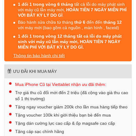
1 đổi 1 trong vòng 6 tháng
tất cả lỗi do máy phát sinh
với máy cũ lẫn máy mới,
HOÀN TIỀN 7 NGÀY MIỄN PHÍ
VỚI BẤT KỲ LÝ DO GÌ
.
Bảo hành sửa chữa từ tháng
thứ 6
đến đến
tháng 12
với máy mới (bao gồm cả nguồn , màn hình , faceid)
1 đổi 1 trong vòng 12 tháng tất cả lỗi do máy phát
sinh với máy cũ lẫn máy mới, HOÀN TIỀN 7 NGÀY
MIỄN PHÍ VỚI BẤT KỲ LÝ DO GÌ.
Thông tin bảo hành chi tiết
ƯU ĐÃI KHI MUA MÁY
Mua iPhone Cũ tại Viettablet nhận ưu đãi thêm:
Trợ giá thu cũ đổi mới đến 2 triệu (đã cộng vào giá thu cao
số 1 thị trường)
Tặng ngay voucher giảm 200k cho lần mua hàng tiếp theo
Tặng voucher 100k khi giới thiệu bạn bè đến mua
Tặng dán cường lực cao cấp & ốp magsafe cao cấp
Tặng cáp sạc chính hãng