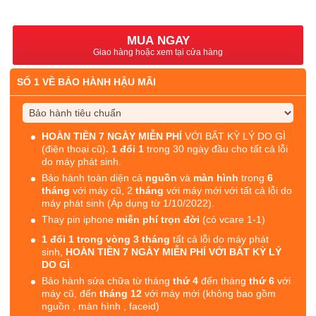
MUA NGAY
Giao hàng hoặc xem tại cửa hàng
SỐ 1 VỀ BẢO HÀNH HẬU MÃI
HOÀN TIỀN 7 NGÀY MIỄN PHÍ
VỚI BẤT KỲ LÝ DO GÌ
(điện thoại cũ)
. 1 đổi 1
trong 30 ngày đầu cho tất cả lỗi
do máy phát sinh.
Bảo hành toàn diện cả
nguồn
và
màn hình
trong
6
tháng
với máy cũ, 2
tháng
với máy mới với tất cả lỗi do
máy phát sinh (Áp dụng từ 1/10/2022).
Thay pin iphone
miễn phí trọn đời
(có vcare 1-1)
1 đổi 1 trong vòng 3 tháng
tất cả lỗi do máy phát
sinh,
HOÀN TIỀN 7 NGÀY MIỄN PHÍ VỚI BẤT KỲ LÝ
DO GÌ
.
Bảo hành sửa chữa từ tháng
thứ 4
đến tháng
thứ 6
với
máy cũ, đến
tháng 12
với máy mới (không bao gồm
nguồn , màn hình , faceid)