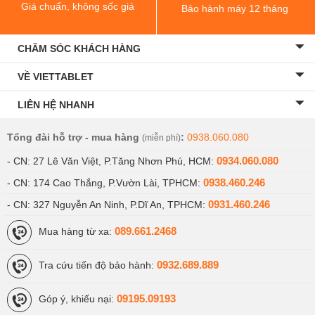
Giá chuẩn, không sốc giá
Bảo hành máy 12 tháng
CHĂM SÓC KHÁCH HÀNG
VỀ VIETTABLET
LIÊN HỆ NHANH
Tổng đài hỗ trợ - mua hàng
:
0938.060.080
(miễn phí)
0934.060.080
- CN: 27 Lê Văn Việt, P.Tăng Nhơn Phú, HCM:
0938.460.246
- CN: 174 Cao Thắng, P.Vườn Lài, TPHCM:
0931.460.246
- CN: 327 Nguyễn An Ninh, P.Dĩ An, TPHCM:
089.661.2468
Mua hàng từ xa:
0932.689.889
Tra cứu tiến độ bảo hành:
09195.09193
Góp ý, khiếu nại: