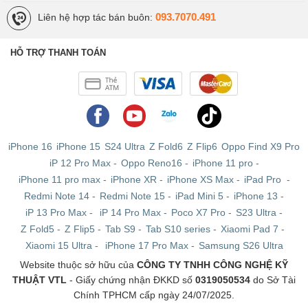
093.7070.491
Liên hệ hợp tác bán buôn:
HỖ TRỢ THANH TOÁN
iPhone 16
iPhone 15
S24 Ultra
Z Fold6
Z Flip6
Oppo Find X9 Pro
iP 12 Pro Max
-
Oppo Reno16
-
iPhone 11 pro
-
iPhone 11 pro max
-
iPhone XR
-
iPhone XS Max
-
iPad Pro
-
Redmi Note 14
-
Redmi Note 15
-
iPad Mini 5
-
iPhone 13
-
iP 13 Pro Max
-
iP 14 Pro Max
-
Poco X7 Pro
-
S23 Ultra
-
Z Fold5
-
Z Flip5
-
Tab S9
-
Tab S10 series
-
Xiaomi Pad 7
-
Xiaomi 15 Ultra
-
iPhone 17 Pro Max
-
Samsung S26 Ultra
Website thuộc sở hữu của
CÔNG TY TNHH CÔNG NGHỆ KỸ
THUẬT VTL
- Giấy chứng nhận ĐKKD số
0319050534
do Sở Tài
Chính TPHCM cấp ngày 24/07/2025.