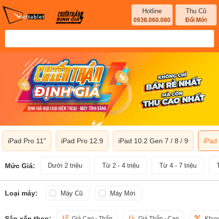
Hotline
Thu Cũ
0938.060.080
Đổi Mới
iPad Pro 11"
iPad Pro 12.9
iPad 10.2 Gen 7 / 8 / 9
iPad
Mức Giá:
Dưới 2 triệu
Từ 2 - 4 triệu
Từ 4 - 7 triệu
Loại máy:
Máy Cũ
Máy Mới
Sắp xếp theo:
Giá Cao - Thấp
Giá Thấp - Cao
Khuy