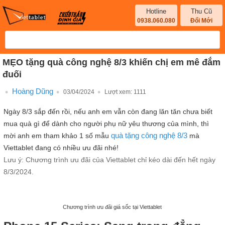
Hotline
Thu Cũ
0938.060.080
Đổi Mới
MẸO tặng quà công nghệ 8/3 khiến chị em mê đắm
đuối
Hoàng Dũng
03/04/2024
Lượt xem:
1111
Ngày 8/3 sắp đến rồi, nếu anh em vẫn còn đang lăn tăn chưa biết
mua quà gì để dành cho người phụ nữ yêu thương của mình, thì
quà tặng công nghệ
8/3
mời anh em tham khảo 1 số mẫu
mà
Viettablet đang có nhiều ưu đãi nhé!
Lưu ý: Chương trình ưu đãi của Viettablet chỉ kéo dài đến hết ngày
8/3/2024.
Chương trình ưu đãi giá sốc tại Viettablet