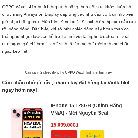
OPPO Watch 41mm tích hợp tính năng theo dõi sức khỏe, luôn bật
chức năng Always on Display đáp ứng các nhu cầu cơ bản như xem
giờ, đọc thông báo. Màn hình Amoled 1.91 inch hiển thị màu sắc rực
rỡ, sống động. Đặc biệt, khi sở hữu chiếc đồng này hoàn toàn có
thể nghe nhạc được có hỗ trợ kết nối với tai nghe bluetooth. Deal
cực ngon, giá chỉ hơn 1 lon “ sinh tố lúa mạch “ mời anh em chốt
ngay kẻo hết.
Cận cảnh 2 chiếc đồng hồ OPPO Watch hot nhất hiện nay
Còn chần chờ gì nữa, nhanh tay đặt hàng tại Viettablet
ngay hôm nay!
iPhone 15 128GB (Chính Hãng
VN/A) - Mới Nguyên Seal
15.099.000
đ
Đặt mua
Trả góp