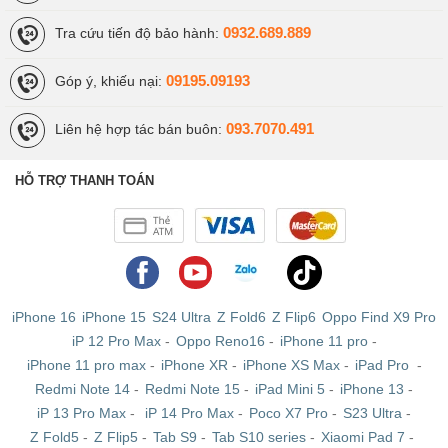
0932.689.889
Tra cứu tiến độ bảo hành:
09195.09193
Góp ý, khiếu nại:
093.7070.491
Liên hệ hợp tác bán buôn:
HỖ TRỢ THANH TOÁN
iPhone 16
iPhone 15
S24 Ultra
Z Fold6
Z Flip6
Oppo Find X9 Pro
iP 12 Pro Max
-
Oppo Reno16
-
iPhone 11 pro
-
iPhone 11 pro max
-
iPhone XR
-
iPhone XS Max
-
iPad Pro
-
Redmi Note 14
-
Redmi Note 15
-
iPad Mini 5
-
iPhone 13
-
iP 13 Pro Max
-
iP 14 Pro Max
-
Poco X7 Pro
-
S23 Ultra
-
Z Fold5
-
Z Flip5
-
Tab S9
-
Tab S10 series
-
Xiaomi Pad 7
-