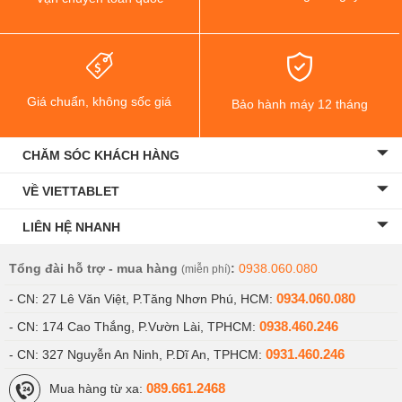
Giá chuẩn, không sốc giá
Bảo hành máy 12 tháng
CHĂM SÓC KHÁCH HÀNG
VỀ VIETTABLET
LIÊN HỆ NHANH
Tổng đài hỗ trợ - mua hàng
:
0938.060.080
(miễn phí)
0934.060.080
- CN: 27 Lê Văn Việt, P.Tăng Nhơn Phú, HCM:
0938.460.246
- CN: 174 Cao Thắng, P.Vườn Lài, TPHCM:
0931.460.246
- CN: 327 Nguyễn An Ninh, P.Dĩ An, TPHCM:
089.661.2468
Mua hàng từ xa: