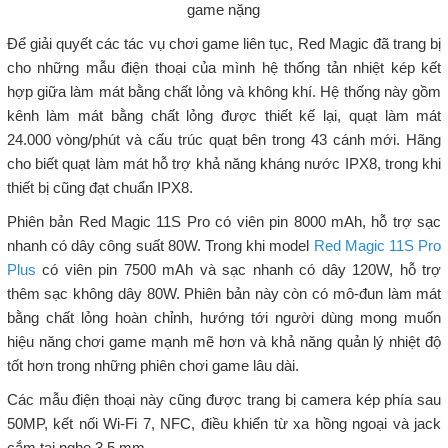
game nặng
Để giải quyết các tác vụ chơi game liên tục, Red Magic đã trang bị
cho những mẫu điện thoại của mình hệ thống tản nhiệt kép kết
hợp giữa làm mát bằng chất lỏng và không khí. Hệ thống này gồm
kênh làm mát bằng chất lỏng được thiết kế lại, quạt làm mát
24.000 vòng/phút và cấu trúc quạt bên trong 43 cánh mới. Hãng
cho biết quạt làm mát hỗ trợ khả năng kháng nước IPX8, trong khi
thiết bị cũng đạt chuẩn IPX8.
Phiên bản Red Magic 11S Pro có viên pin 8000 mAh, hỗ trợ sạc
nhanh có dây công suất 80W. Trong khi model
Red Magic 11S Pro
Plus
có viên pin 7500 mAh và sạc nhanh có dây 120W, hỗ trợ
thêm sạc không dây 80W. Phiên bản này còn có mô-đun làm mát
bằng chất lỏng hoàn chỉnh, hướng tới người dùng mong muốn
hiệu năng chơi game mạnh mẽ hơn và khả năng quản lý nhiệt độ
tốt hơn trong những phiên chơi game lâu dài.
Các mẫu điện thoại này cũng được trang bị camera kép phía sau
50MP, kết nối Wi-Fi 7, NFC, điều khiển từ xa hồng ngoại và jack
cắm tai nghe 3,5 mm.