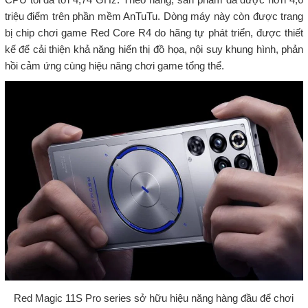
triệu điểm trên phần mềm AnTuTu. Dòng máy này còn được trang
bị chip chơi game Red Core R4 do hãng tự phát triển, được thiết
kế để cải thiện khả năng hiển thị đồ họa, nội suy khung hình, phản
hồi cảm ứng cùng hiệu năng chơi game tổng thể.
Red Magic 11S Pro series sở hữu hiệu năng hàng đầu để chơi