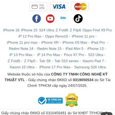
iPhone 16
iPhone 15
S24 Ultra
Z Fold6
Z Flip6
Oppo Find X9 Pro
iP 12 Pro Max
-
Oppo Reno16
-
iPhone 11 pro
-
iPhone 11 pro max
-
iPhone XR
-
iPhone XS Max
-
iPad Pro
-
Redmi Note 14
-
Redmi Note 15
-
iPad Mini 5
-
iPhone 13
-
iP 13 Pro Max
-
iP 14 Pro Max
-
Poco X7 Pro
-
S23 Ultra
-
Z Fold5
-
Z Flip5
-
Tab S9
-
Tab S10 series
-
Xiaomi Pad 7
-
Xiaomi 15 Ultra
-
iPhone 17 Pro Max
-
Samsung S26 Ultra
Website thuộc sở hữu của
CÔNG TY TNHH CÔNG NGHỆ KỸ
THUẬT VTL
- Giấy chứng nhận ĐKKD số
0319050534
do Sở Tài
Chính TPHCM cấp ngày 24/07/2025.
Giấy chứng nhận ĐKKD số 0310459481 do Sở KHĐT TP.HCM cấp