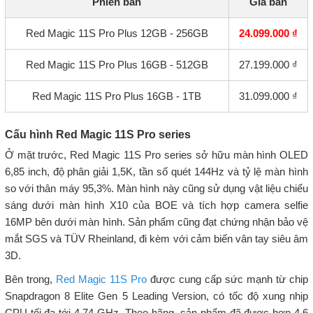
Phiên bản
Giá bán
Red Magic 11S Pro Plus 12GB - 256GB
24.099.000 ₫
Red Magic 11S Pro Plus 16GB - 512GB
27.199.000 ₫
Red Magic 11S Pro Plus 16GB - 1TB
31.099.000 ₫
Cấu hình Red Magic 11S Pro series
Ở mặt trước, Red Magic 11S Pro series sở hữu màn hình OLED
6,85 inch, độ phân giải 1,5K, tần số quét 144Hz và tỷ lệ màn hình
so với thân máy 95,3%. Màn hình này cũng sử dụng vật liệu chiếu
sáng dưới màn hình X10 của BOE và tích hợp camera selfie
16MP bên dưới màn hình. Sản phẩm cũng đạt chứng nhận bảo vệ
mắt SGS và TÜV Rheinland, đi kèm với cảm biến vân tay siêu âm
3D.
Bên trong,
Red Magic 11S Pro
được cung cấp sức mạnh từ chip
Snapdragon 8 Elite Gen 5 Leading Version, có tốc độ xung nhịp
CPU tối đa tới 4,74 GHz. Theo hãng, sản phẩm đã được hơn 4,6