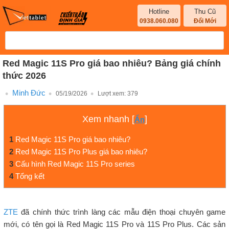
Hotline
Thu Cũ
0938.060.080
Đổi Mới
Red Magic 11S Pro giá bao nhiêu? Bảng giá chính
thức 2026
Minh Đức
05/19/2026
Lượt xem:
379
Xem nhanh
[
]
Ẩn
1
Red Magic 11S Pro giá bao nhiêu?
2
Red Magic 11S Pro Plus giá bao nhiêu?
3
Cấu hình Red Magic 11S Pro series
4
Tổng kết
ZTE
đã chính thức trình làng các mẫu điện thoại chuyên game
mới, có tên gọi là Red Magic 11S Pro và 11S Pro Plus. Các sản