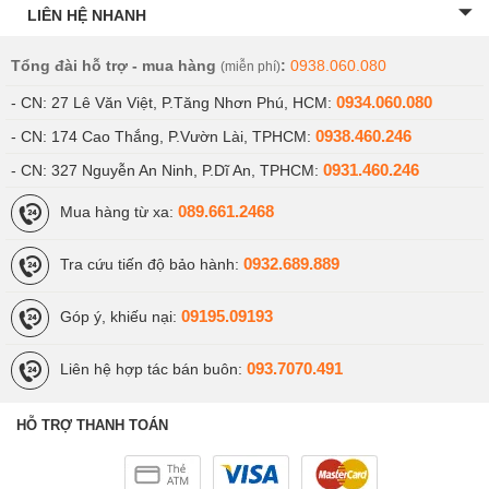
LIÊN HỆ NHANH
Tổng đài hỗ trợ - mua hàng
:
0938.060.080
(miễn phí)
0934.060.080
- CN: 27 Lê Văn Việt, P.Tăng Nhơn Phú, HCM:
0938.460.246
- CN: 174 Cao Thắng, P.Vườn Lài, TPHCM:
0931.460.246
- CN: 327 Nguyễn An Ninh, P.Dĩ An, TPHCM:
089.661.2468
Mua hàng từ xa:
0932.689.889
Tra cứu tiến độ bảo hành:
09195.09193
Góp ý, khiếu nại:
093.7070.491
Liên hệ hợp tác bán buôn:
HỖ TRỢ THANH TOÁN