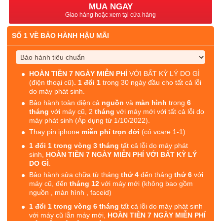
MUA NGAY
Giao hàng hoặc xem tại cửa hàng
SỐ 1 VỀ BẢO HÀNH HẬU MÃI
HOÀN TIỀN 7 NGÀY MIỄN PHÍ
VỚI BẤT KỲ LÝ DO GÌ
(điện thoại cũ)
. 1 đổi 1
trong 30 ngày đầu cho tất cả lỗi
do máy phát sinh.
Bảo hành toàn diện cả
nguồn
và
màn hình
trong
6
tháng
với máy cũ, 2
tháng
với máy mới với tất cả lỗi do
máy phát sinh (Áp dụng từ 1/10/2022).
Thay pin iphone
miễn phí trọn đời
(có vcare 1-1)
1 đổi 1 trong vòng 3 tháng
tất cả lỗi do máy phát
sinh,
HOÀN TIỀN 7 NGÀY MIỄN PHÍ VỚI BẤT KỲ LÝ
DO GÌ
.
Bảo hành sửa chữa từ tháng
thứ 4
đến tháng
thứ 6
với
máy cũ, đến
tháng 12
với máy mới (không bao gồm
nguồn , màn hình , faceid)
1 đổi 1 trong vòng 6 tháng
tất cả lỗi do máy phát sinh
với máy cũ lẫn máy mới,
HOÀN TIỀN 7 NGÀY MIỄN PHÍ