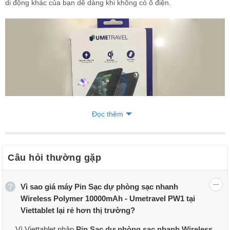
di động khác của bạn dễ dàng khi không có ổ điện.
Đọc thêm
Câu hỏi thường gặp
Pin dự phòng Wireless Polymer 10000mAh Umetravel PW1 hàng
Vì sao giá máy Pin Sạc dự phòng sạc nhanh
chính hãng Mới 100% Fullbox, cam kết giá rẻ nhất thị trường, bảo
Wireless Polymer 10000mAh - Umetravel PW1 tại
hành uy tín tại Viettablet.
Viettablet lại rẻ hơn thị trường?
Đặc biệt pin
sạc dự phòng
Wireless Polymer 10000mAh Umetravel
Vì Viettablet nhập
Pin Sạc dự phòng sạc nhanh Wireless