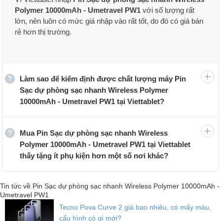
PW1 giá rẻ còn có 2 cổng ra USB 2.0 và Type-C tiện lợi, cùng công
Polymer 10000mAh - Umetravel PW1
với số lượng rất
nghệ sạc nhanh hỗ trợ nạp đầy pin nhanh chóng, có chứng chỉ an
lớn, nên luôn có mức giá nhập vào rất tốt, do đó có giá bán
toàn chống cháy nổ, lõi pin cao cấp giúp bạn yên tâm sử dụng lâu
rẻ hơn thị trường.
dài.
Hình ảnh pin sạc dự phòng Wireless Polymer
10000mAh Umetravel PW1:
Làm sao để kiểm định được chất lượng máy Pin
Sạc dự phòng sạc nhanh Wireless Polymer
10000mAh - Umetravel PW1 tại Viettablet?
Mua Pin Sạc dự phòng sạc nhanh Wireless
Polymer 10000mAh - Umetravel PW1 tại Viettablet
thấy tặng ít phụ kiện hơn một số nơi khác?
Tin tức về Pin Sạc dự phòng sạc nhanh Wireless Polymer 10000mAh -
Umetravel PW1
Tecno Pova Curve 2 giá bao nhiêu, có mấy màu,
cấu hình có gì mới?