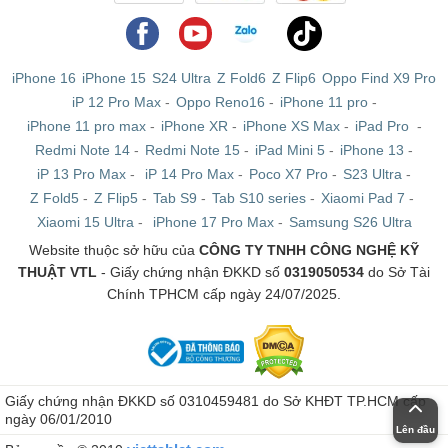
iPhone 16
iPhone 15
S24 Ultra
Z Fold6
Z Flip6
Oppo Find X9 Pro
iP 12 Pro Max
-
Oppo Reno16
-
iPhone 11 pro
-
iPhone 11 pro max
-
iPhone XR
-
iPhone XS Max
-
iPad Pro
-
Redmi Note 14
-
Redmi Note 15
-
iPad Mini 5
-
iPhone 13
-
iP 13 Pro Max
-
iP 14 Pro Max
-
Poco X7 Pro
-
S23 Ultra
-
Z Fold5
-
Z Flip5
-
Tab S9
-
Tab S10 series
-
Xiaomi Pad 7
-
Xiaomi 15 Ultra
-
iPhone 17 Pro Max
-
Samsung S26 Ultra
Website thuộc sở hữu của
CÔNG TY TNHH CÔNG NGHỆ KỸ
THUẬT VTL
- Giấy chứng nhận ĐKKD số
0319050534
do Sở Tài
Chính TPHCM cấp ngày 24/07/2025.
Giấy chứng nhận ĐKKD số 0310459481 do Sở KHĐT TP.HCM cấp
ngày 06/01/2010
Lên đầu