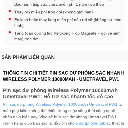
Bảo hành tiếp sửa chữa miễn phí 1 năm tiếp theo
Thay pin miễn phí trọn đời (không giới hạn)
Ép kính hoặc thay lưng miễn phí nếu rơi vỡ (không hư màn
hình)
Tặng (dán cường lực Kingkong + ốp Magsafe + gói vệ sinh
máy) trọn đời
SẢN PHẨM LIÊN QUAN
THÔNG TIN CHI TIẾT PIN SẠC DỰ PHÒNG SẠC NHANH
WIRELESS POLYMER 10000MAH - UMETRAVEL PW1
Pin sạc dự phòng Wireless Polymer 10000mAh
Umetravel PW1: Hỗ trợ sạc nhanh tốc độ cao
Pin sạc dự phòng Wireless Polymer 10000mAh Umetravel PW1
là
mẫu phụ kiện không thể thiếu trong cuộc sống thời công nghệ
nhộn nhịp hiện nay. Việc sở hữu sạc dự phòng Umetravel PW1
chính hãng giúp bạn sạc lại đầy pin cho
smartphone
,
tablet
, thiết bị