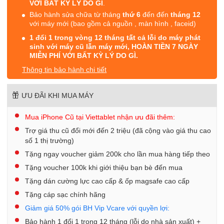
VỚI BẤT KỲ LÝ DO GÌ
.
Bảo hành sửa chữa từ tháng
thứ 6
đến đến
tháng 12
với máy mới (bao gồm cả nguồn , màn hình , faceid)
1 đổi 1 trong vòng 12 tháng tất cả lỗi do máy phát
sinh với máy cũ lẫn máy mới, HOÀN TIỀN 7 NGÀY
MIỄN PHÍ VỚI BẤT KỲ LÝ DO GÌ.
Thông tin bảo hành chi tiết
ƯU ĐÃI KHI MUA MÁY
Mua iPhone Cũ tại Viettablet nhận ưu đãi thêm:
Trợ giá thu cũ đổi mới đến 2 triệu (đã cộng vào giá thu cao
số 1 thị trường)
Tặng ngay voucher giảm 200k cho lần mua hàng tiếp theo
Tặng voucher 100k khi giới thiệu bạn bè đến mua
Tặng dán cường lực cao cấp & ốp magsafe cao cấp
Tặng cáp sạc chính hãng
Giảm giá 50% gói BH Vip Vcare với quyền lợi:
Bảo hành 1 đổi 1 trong 12 tháng (lỗi do nhà sản xuất) +